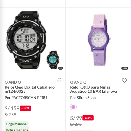
Q AND Q
Q AND Q
Reloj Q&q Digital Caballero
Reloj Q&Q para Niñas
m124j002y
Acuático 10 BAR Lila joya
Por PACTORSCAN PERU
Por Sifrah Shop
S/ 159
-39%
S/ 259
S/ 99
-64%
Llega mañana
S/ 275
Retira mañana