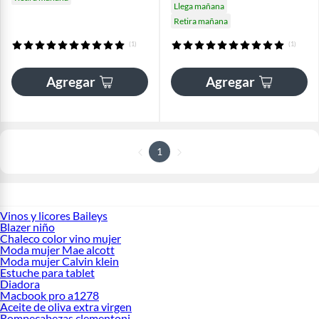
Llega mañana
Retira mañana
(1)
(1)
Agregar
Agregar
1
Vinos y licores Baileys
Blazer niño
Chaleco color vino mujer
Moda mujer Mae alcott
Moda mujer Calvin klein
Estuche para tablet
Diadora
Macbook pro a1278
Aceite de oliva extra virgen
Rompecabezas clementoni