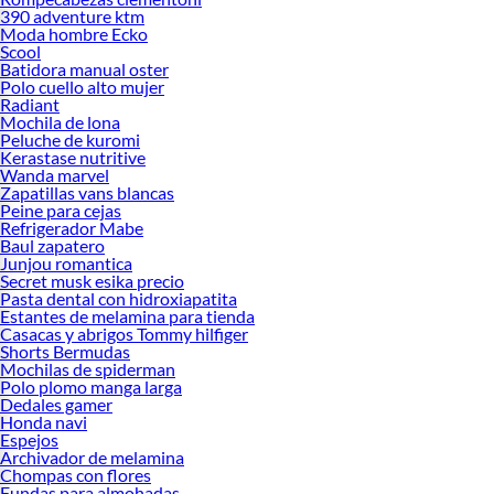
390 adventure ktm
Moda hombre Ecko
Scool
Batidora manual oster
Polo cuello alto mujer
Radiant
Mochila de lona
Peluche de kuromi
Kerastase nutritive
Wanda marvel
Zapatillas vans blancas
Peine para cejas
Refrigerador Mabe
Baul zapatero
Junjou romantica
Secret musk esika precio
Pasta dental con hidroxiapatita
Estantes de melamina para tienda
Casacas y abrigos Tommy hilfiger
Shorts Bermudas
Mochilas de spiderman
Polo plomo manga larga
Dedales gamer
Honda navi
Espejos
Archivador de melamina
Chompas con flores
Fundas para almohadas