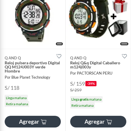
Q AND Q
Q AND Q
Reloj pulsera deportivo Digital
Reloj Q&q Digital Caballero
QQ M124J003Y verde
m124j003y
Hombre
Por PACTORSCAN PERU
Por Blue Planet Technology
S/ 159
-39%
S/ 118
S/ 259
Llega mañana
Llega
gratis
mañana
Retira mañana
Retira mañana
Agregar
Agregar