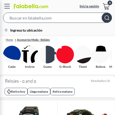
Inicia sesión
Search
Bar
location-
Ingresa tu ubicación
icon
Home
Accesorios Moda - Relojes
Casio
Invicta
Guess
G-Shock
Tissot
Bulova
Mic
Relojes - q and q
Resultados
(
4
)
Retira hoy
Llega mañana
Retira mañana