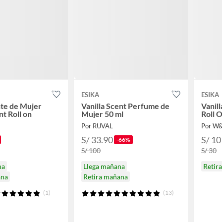
ESIKA
ESIKA
te de Mujer
Vanilla Scent Perfume de
Vanil
nt Roll on
Mujer 50 ml
Roll 
Por RUVAL
Por W
S/ 33.90
S/ 10
-66%
S/ 100
S/ 30
na
Llega mañana
Retir
ana
Retira mañana
(1)
(13)