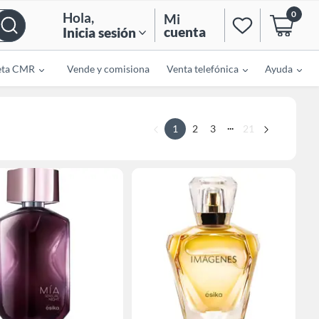
0
Hola
,
Mi
cuenta
Inicia sesión
eta CMR
Vende y comisiona
Venta telefónica
Ayuda
...
1
2
3
21