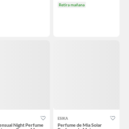
Retira mañana
ESIKA
ensual Night Perfume
Perfume de Mia Solar