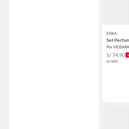
ESIKA
Set Perfum
S/ 74.90
-
S/ 189