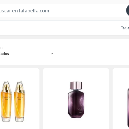
Search
Bar
Tarj
r
:
ados