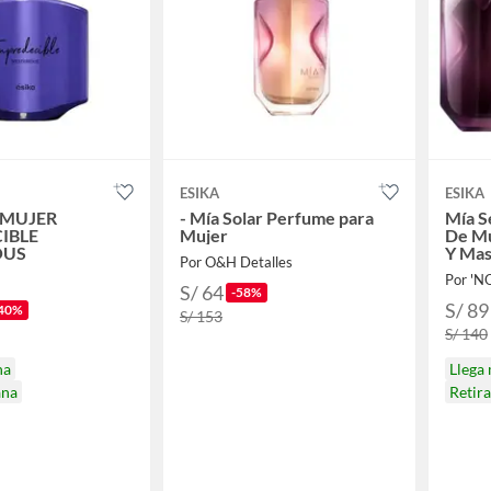
ESIKA
ESIKA
 MUJER
- Mía Solar Perfume para
Mía S
IBLE
Mujer
De M
OUS
Y Mas
Por O&H Detalles
Por 'N
S/ 64
-58%
S/ 89
40%
S/ 153
S/ 140
na
Llega
ana
Retir