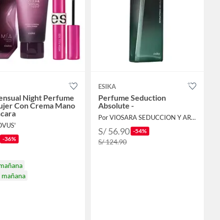
ESIKA
ensual Night Perfume
Perfume Seduction
ujer Con Crema Mano
Absolute -
cara
Por VIOSARA SEDUCCION Y AROMAS
OVUS'
S/ 56.90
-54%
-36%
S/ 124.90
 mañana
a mañana