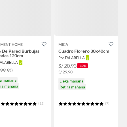
EMENT HOME
MICA
e De Pared Burbujas
Cuadro Florero 30x40cm
adas 120cm
Por FALABELLA
FALABELLA
S/ 20.93
-30%
199.90
S/ 29.90
ga mañana
Llega mañana
ira mañana
Retira mañana
(12)
(7)