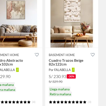
EMENT HOME
BASEMENT HOME
dro Abstracto
Cuadro Trazos Beige
x102cm
82x122cm
FALABELLA
Por FALABELLA
329.90
S/ 230.93
-30%
S/ 329.90
ga mañana
Llega mañana
ira mañana
Retira mañana
(4)
(3)