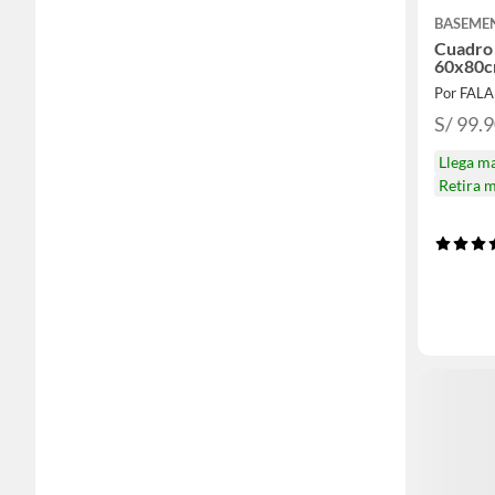
BASEME
Cuadro 
60x80
Por FAL
S/ 99.
Llega m
Retira 