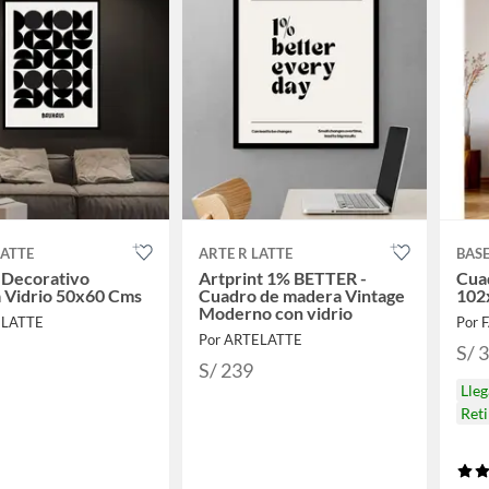
LATTE
ARTE R LATTE
BAS
 Decorativo
Artprint 1% BETTER -
Cua
 Vidrio 50x60 Cms
Cuadro de madera Vintage
102
Moderno con vidrio
ELATTE
Por 
Por ARTELATTE
S/ 
S/ 239
Lle
Ret