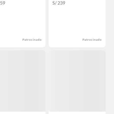
159
S/ 239
Patrocinado
Patrocinado