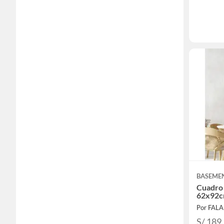
BASEME
Cuadro
62x92
Por FAL
S/ 189