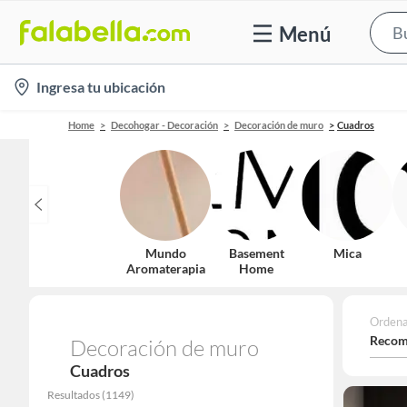
Menú
location-
Ingresa tu ubicación
icon
Home
Decohogar - Decoración
Decoración de muro
Cuadros
Mundo
Basement
Mica
Aromaterapia
Home
Ordena
Recom
Decoración de muro
Cuadros
Resultados
(
1149
)