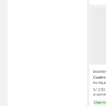
BASEME
Cuadro
Por FAL
S/ 230
S/ 329.9
Llega m