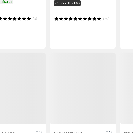
mañana
Cupón: JUST10
(3)
(20)
NT HOME
LAR DANIELSEN
MIC