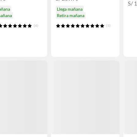
S/ 
añana
Llega mañana
mañana
Retira mañana
(4)
(5)