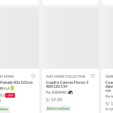
NT HOME
JUST HOME COLLECTION
GEN
 Paisaje 82x122cm
Cuadro Canvas Flores 3
Cua
40X120 CM
Abst
ABELLA
cm
Por SODIMAC
.93
-30%
Por I
S/ 59.90
0
S/ 
Retira mañana
añana
S/ 1