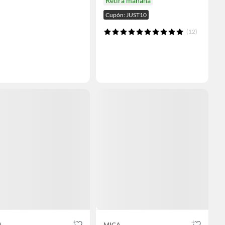
Retira mañana
Cupón: JUST10
(12)
A
MICA