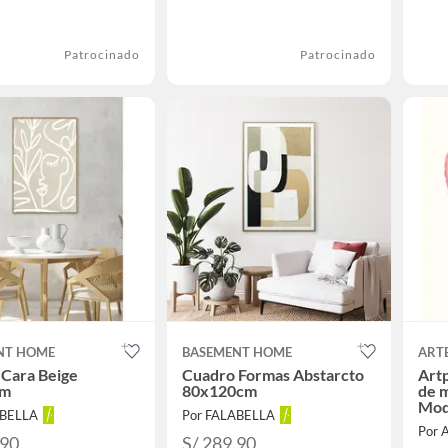
Patrocinado
Patrocinado
NT HOME
BASEMENT HOME
ARTE
 Cara Beige
Cuadro Formas Abstarcto
Art
cm
80x120cm
de 
Mod
ABELLA
Por FALABELLA
Por 
.90
S/ 289.90