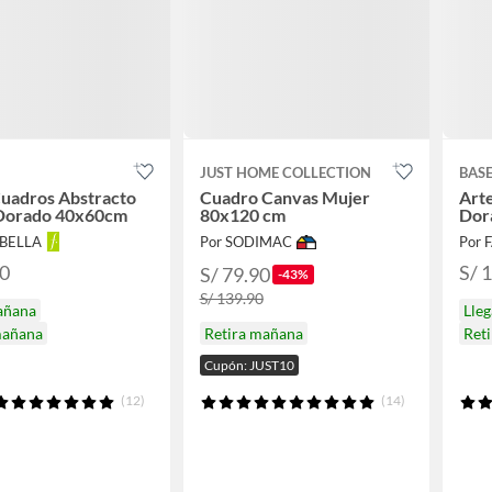
JUST HOME COLLECTION
BAS
uadros Abstracto
Cuadro Canvas Mujer
Art
 Dorado 40x60cm
80x120 cm
Dor
ABELLA
Por SODIMAC
Por 
90
S/ 
S/ 79.90
-43%
S/ 139.90
añana
Lle
Retira mañana
mañana
Ret
Cupón: JUST10
(12)
(14)