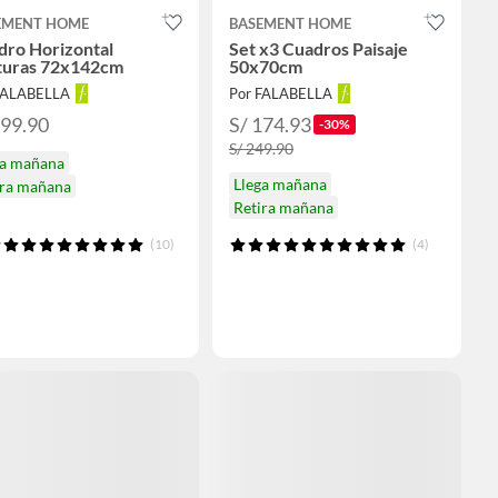
EMENT HOME
BASEMENT HOME
dro Horizontal
Set x3 Cuadros Paisaje
turas 72x142cm
50x70cm
FALABELLA
Por FALABELLA
299.90
S/ 174.93
-30%
S/ 249.90
ga mañana
Llega mañana
ira mañana
Retira mañana
(10)
(4)