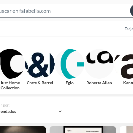
Search
Bar
Tarj
Just Home
Crate & Barrel
Eglo
Roberta Allen
Kant
Collection
r por
:
endados