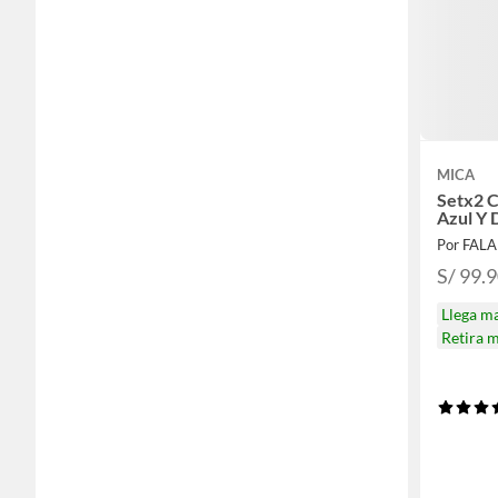
MICA
Setx2 C
Azul Y
Por FAL
S/ 99.
Llega m
Retira 