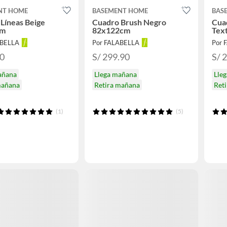
NT HOME
BASEMENT HOME
BAS
Líneas Beige
Cuadro Brush Negro
Cua
cm
82x122cm
Tex
ABELLA
Por FALABELLA
Por 
90
S/ 299.90
S/ 
añana
Llega mañana
Lle
mañana
Retira mañana
Ret
(1)
(5)