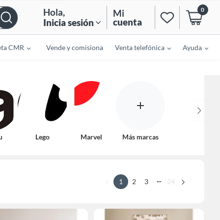
0
Hola
,
Mi
cuenta
Inicia sesión
eta CMR
Vende y comisiona
Venta telefónica
Ayuda
u
Lego
Marvel
Más marcas
...
1
2
3
24