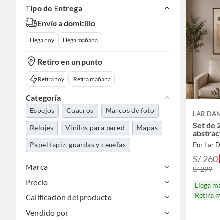
Tipo de Entrega
Envío a domicilio
Llega hoy
Llega mañana
Retiro en un punto
Retira hoy
Retira mañana
Categoría
Espejos
Cuadros
Marcos de foto
LAR DAN
Set de 
Relojes
Vinilos para pared
Mapas
abstrac
Papel tapiz, guardas y cenefas
Por Lar D
S/ 260
Marca
S/ 299
Precio
Llega m
Retira 
Calificación del producto
Vendido por