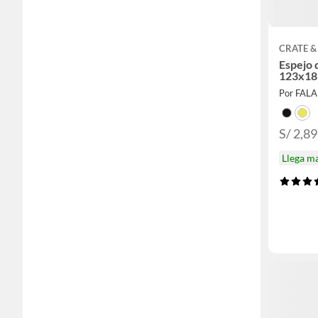
CRATE &
Espejo 
123x1
Por FAL
S/ 2,89
Llega m