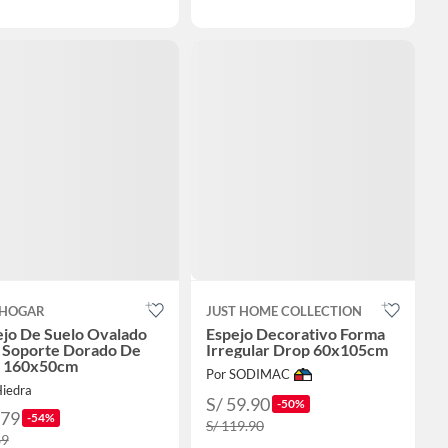
HOGAR
JUST HOME COLLECTION
ejo De Suelo Ovalado
Espejo Decorativo Forma
 Soporte Dorado De
Irregular Drop 60x105cm
o 160x50cm
Por SODIMAC
Hiedra
S/ 59.90
-50%
179
-54%
S/ 119.90
89