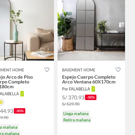
EMENT HOME
BASEMENT HOME
jo Arco de Piso
Espejo Cuerpo Completo
rpo Completo
Arco Ventana 60X170cm
180cm
Por FALABELLA
FALABELLA
S/ 370.93
-30%
S/ 529.90
244.93
-30%
Llega mañana
49.90
Retira mañana
ga mañana
ira mañana