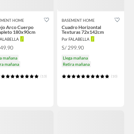
EMENT HOME
BASEMENT HOME
ejo Arco Cuerpo
Cuadro Horizontal
pleto 180x90cm
Texturas 72x142cm
FALABELLA
Por FALABELLA
549.90
S/ 299.90
ga mañana
Llega mañana
ira mañana
Retira mañana
(13)
(10)