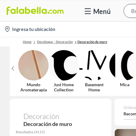
Menú
location-
Ingresa tu ubicación
icon
Home
Decohogar - Decoración
Decoración de muro
Mundo
Just Home
Basement
Mica
Aromaterapia
Collection
Home
Ordena
Recom
Decoración
Decoración de muro
Resultados
(
4115
)