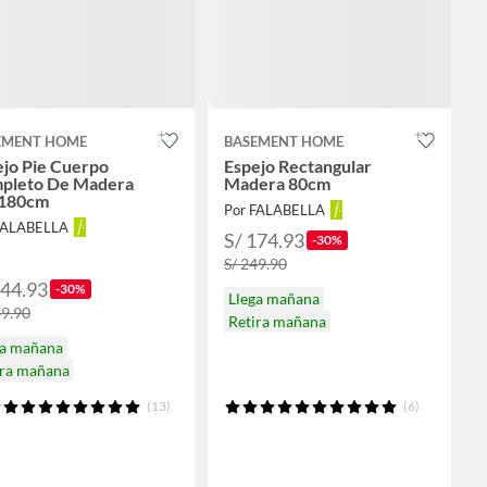
EMENT HOME
BASEMENT HOME
ejo Pie Cuerpo
Espejo Rectangular
pleto De Madera
Madera 80cm
180cm
Por FALABELLA
FALABELLA
S/ 174.93
-30%
S/ 249.90
244.93
-30%
Llega mañana
49.90
Retira mañana
ga mañana
ira mañana
(13)
(6)