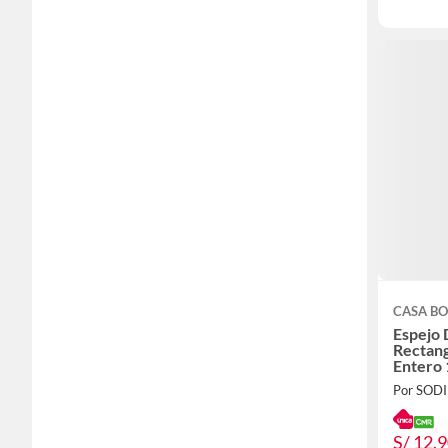
CASA BO
Espejo 
Rectan
Entero
Por SOD
S/ 12.