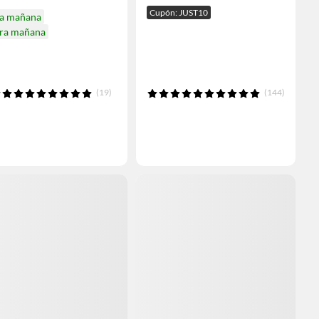
Cupón: JUST10
ga mañana
ira mañana
(19)
(144)