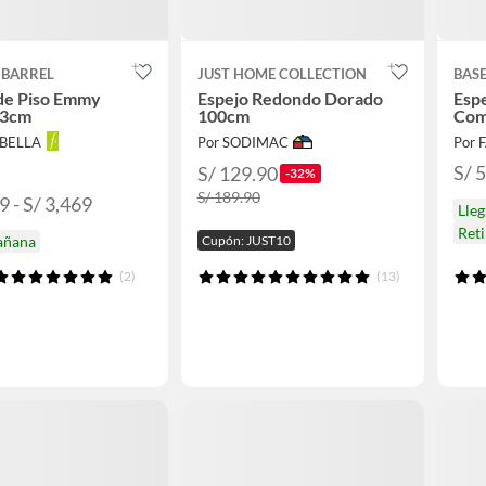
 BARREL
JUST HOME COLLECTION
BAS
de Piso Emmy
Espejo Redondo Dorado
Esp
83cm
100cm
Com
ABELLA
Por SODIMAC
Por 
S/ 
S/ 129.90
-32%
S/ 189.90
9 - S/ 3,469
Lle
Ret
añana
Cupón: JUST10
(2)
(13)