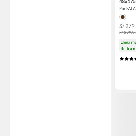
48x17
Por FAL
S/ 279
S/ 399.9
Llega m
Retira 