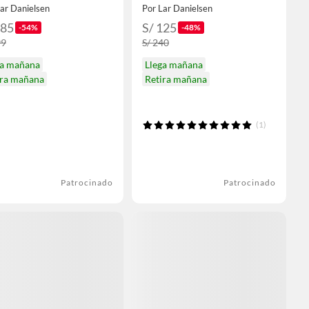
ar Danielsen
Por Lar Danielsen
185
S/ 125
-54%
-48%
99
S/ 240
ga mañana
Llega mañana
ira mañana
Retira mañana
(1)
Patrocinado
Patrocinado