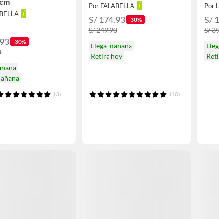
5cm
Por FALABELLA
Por L
ABELLA
S/ 174.93
S/ 
-30%
S/ 249.90
S/ 3
.93
-30%
Llega mañana
Lle
0
Retira hoy
Ret
añana
mañana
(3)
(10)