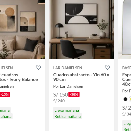
IELSEN
LAR DANIELSEN
BAS
2 cuadros
Cuadro abstracto - Yin 60 x
Espe
tos - Ivory Balance
90 cm
Cue
40x
anielsen
Por Lar Danielsen
Por 
S/ 150
-13%
-38%
S/ 240
S/ 
añana
Llega mañana
S/ 3
mañana
Retira mañana
Lle
Ret