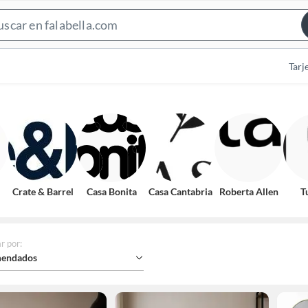
Search
Bar
Tarj
Crate & Barrel
Casa Bonita
Casa Cantabria
Roberta Allen
T
r por
:
endados