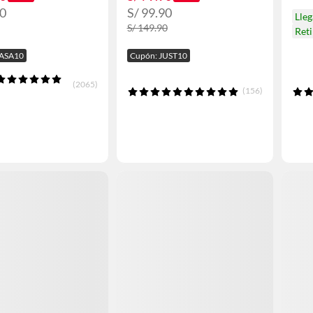
90
S/ 99.90
Lle
S/ 149.90
Ret
CASA10
Cupón: JUST10
(2065)
(156)