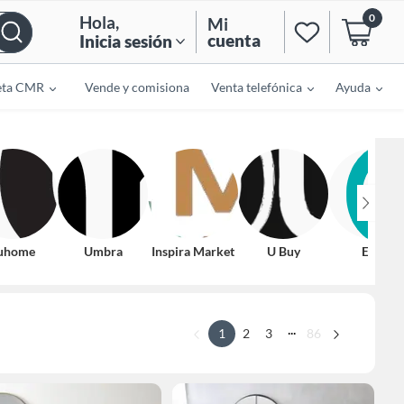
0
Hola
,
Mi
cuenta
Inicia sesión
eta CMR
Vende y comisiona
Venta telefónica
Ayuda
uhome
Umbra
Inspira Market
U Buy
Eglo
...
1
2
3
86