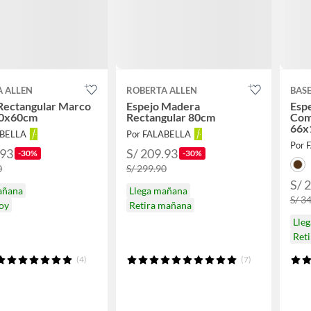
A ALLEN
ROBERTA ALLEN
BAS
Rectangular Marco
Espejo Madera
Esp
90x60cm
Rectangular 80cm
Com
66x
ABELLA
Por FALABELLA
Por 
.93
S/ 209.93
-30%
-30%
0
S/ 299.90
S/ 
añana
Llega mañana
S/ 3
hoy
Retira mañana
Lle
Ret
(4)
(7)