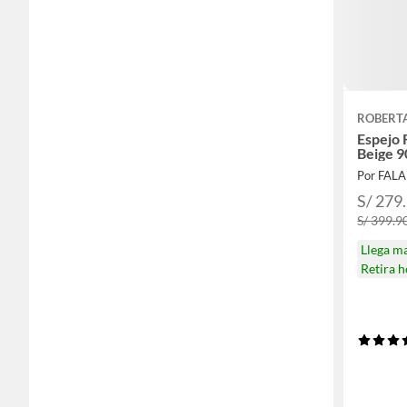
ROBERT
Espejo 
Beige 
Por FAL
S/ 279
S/ 399.9
Llega m
Retira 