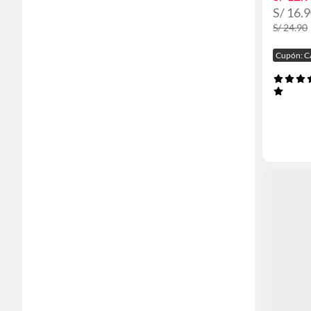
S/ 16.
S/ 24.90
Cupón: 