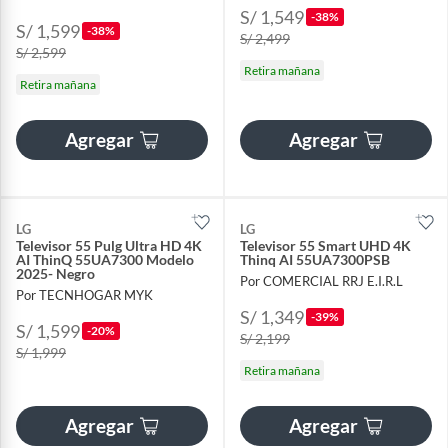
S/ 1,549
-38%
S/ 1,599
-38%
S/ 2,499
S/ 2,599
Retira mañana
Retira mañana
Agregar
Agregar
LG
LG
Televisor 55 Pulg Ultra HD 4K
Televisor 55 Smart UHD 4K
AI ThinQ 55UA7300 Modelo
Thinq AI 55UA7300PSB
2025- Negro
Por COMERCIAL RRJ E.I.R.L
Por TECNHOGAR MYK
S/ 1,349
-39%
S/ 1,599
-20%
S/ 2,199
S/ 1,999
Retira mañana
Agregar
Agregar