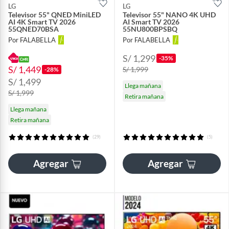
LG
LG
Televisor 55" QNED MiniLED
Televisor 55" NANO 4K UHD
AI 4K Smart TV 2026
AI Smart TV 2026
55QNED70BSA
55NU800BPSBQ
Por FALABELLA
Por FALABELLA
S/ 1,299
-35%
S/ 1,449
S/ 1,999
-28%
S/ 1,499
Llega mañana
S/ 1,999
Retira mañana
Llega mañana
Retira mañana
(29)
(5)
Agregar
Agregar