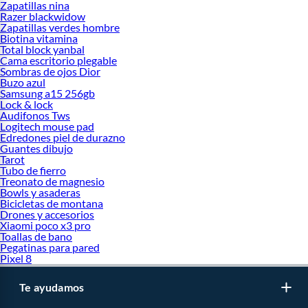
Zapatillas nina
Razer blackwidow
Zapatillas verdes hombre
Biotina vitamina
Total block yanbal
Cama escritorio plegable
Sombras de ojos Dior
Buzo azul
Samsung a15 256gb
Lock & lock
Audifonos Tws
Logitech mouse pad
Edredones piel de durazno
Guantes dibujo
Tarot
Tubo de fierro
Treonato de magnesio
Bowls y asaderas
Bicicletas de montana
Drones y accesorios
Xiaomi poco x3 pro
Toallas de bano
Pegatinas para pared
Pixel 8
Te ayudamos