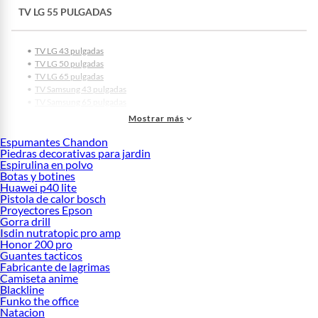
TV LG 55 PULGADAS
TV LG 43 pulgadas
TV LG 50 pulgadas
TV LG 65 pulgadas
TV Samsung 43 pulgadas
TV Samsung 65 pulgadas
TV Samsung 50 pulgadas
Mostrar más
TV Samsung 55 pulgadas
Espumantes Chandon
TV 32 pulgadas
Piedras decorativas para jardin
TV 42 pulgadas
Espirulina en polvo
TV 43 pulgadas
Botas y botines
TV 50 pulgadas
Huawei p40 lite
TV 55 pulgadas
Pistola de calor bosch
TV 58 pulgadas
Proyectores Epson
TV 60 pulgadas
Gorra drill
TV 65 pulgadas
Isdin nutratopic pro amp
Honor 200 pro
TV 70 pulgadas
Guantes tacticos
TV 75 pulgadas
Fabricante de lagrimas
TV 85 pulgadas
Camiseta anime
Blackline
Funko the office
Natacion