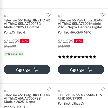
LG
LG
Televisor 55" Pulg Ultra HD 4K
Televisor 55 Pulg Ultra HD 4K
AI ThinQ 55UA7300PSB
AI ThinQ 55UA7300 Modelo
Modelo 2025 + Control
2025- Negro + Antena Digital
Inteligente MAGIC
Por ZAVITECH
Por TECNHOGAR MYK
S/ 1,559
S/ 1,599
-40%
-20%
S/ 2,599
S/ 1,999
Retira mañana
(1)
Agregar
Agregar
LG
LG
Televisor 65" Pulg Ultra HD 4K
TELEVISOR 55 4K SMART TV
AI ThinQ 65UA7300PSB
UHD 55UT7300
Modelo 2025- Negro
Por ElectroShop LV
Por ZAVITECH