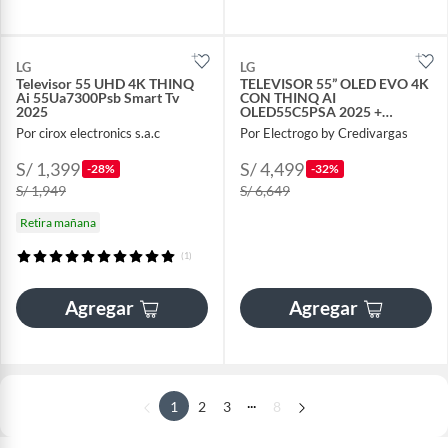
LG
LG
Televisor 55 UHD 4K THINQ
TELEVISOR 55” OLED EVO 4K
Ai 55Ua7300Psb Smart Tv
CON THINQ AI
2025
OLED55C5PSA 2025 +
PELOTA DE REGALO
Por cirox electronics s.a.c
Por Electrogo by Credivargas
S/ 1,399
S/ 4,499
-28%
-32%
S/ 1,949
S/ 6,649
Retira mañana
(1)
Agregar
Agregar
...
1
2
3
8