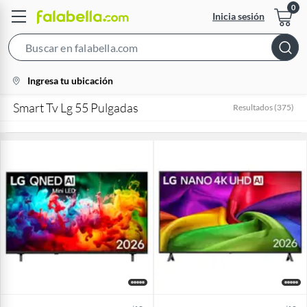
Inicia sesión
Search
Bar
location-
Ingresa tu ubicación
icon
Smart Tv Lg 55 Pulgadas
Resultados
(
375
)