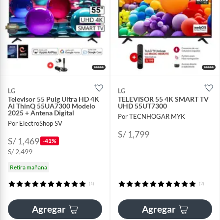
LG
LG
Televisor 55 Pulg Ultra HD 4K
TELEVISOR 55 4K SMART TV
AI ThinQ 55UA7300 Modelo
UHD 55UT7300
2025 + Antena Digital
Por TECNHOGAR MYK
Por ElectroShop SV
S/ 1,799
S/ 1,469
-41%
S/ 2,499
Retira mañana
(1)
(2)
Agregar
Agregar