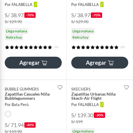
Por FALABELLA
Por FALABELLA
S/ 38.97
S/ 38.97
-70%
-70%
S/ 129.90
S/ 129.90
Llega mañana
Llega mañana
Retira hoy
Retira hoy
(10)
(20)
Agregar
Agregar
BUBBLE GUMMERS
SKECHERS
Zapatillas Casuales Niña
Zapatillas Urbanas Niña
Bubblegummers
Skech-Air Flight
Por Bata Perú
Por FALABELLA
S/ 139.30
-30%
S/ 199
S/ 71.94
-40%
S/ 119.90
Llega mañana