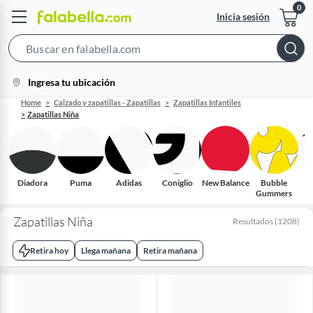
Inicia sesión
Search
Bar
location-
Ingresa tu ubicación
icon
Home
Calzado y zapatillas - Zapatillas
Zapatillas Infantiles
Zapatillas Niña
Diadora
Puma
Adidas
Coniglio
New Balance
Bubble
S
Gummers
Zapatillas Niña
Resultados
(
1208
)
Retira hoy
Llega mañana
Retira mañana