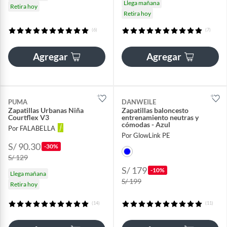
Llega mañana
Retira hoy
Retira hoy
(6)
(7)
Agregar
Agregar
PUMA
DANWEILE
Zapatillas Urbanas Niña
Zapatillas baloncesto
Courtflex V3
entrenamiento neutras y
cómodas - Azul
Por FALABELLA
Por GlowLink PE
S/ 90.30
-30%
S/ 129
S/ 179
-10%
Llega mañana
S/ 199
Retira hoy
(14)
(11)