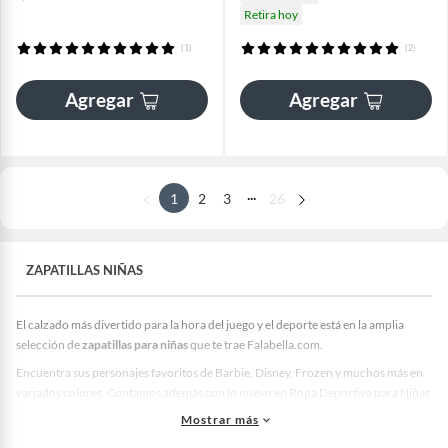
Retira hoy
(1)
(2)
Agregar
Agregar
...
1
2
3
26
ZAPATILLAS NIÑAS
El calzado más divertido para la hora del juego y el deporte está en la amplia
selección de
zapatillas para niñas
que te trae Falabella.com.
Encuentra sus personajes favoritos de Barbie, Disney, Frozen y muchos más en
variados colores. Contamos además con lo nuevo en Ropa Deportiva para Niñas
de las mejores marcas, así como vestuario deportivo y
Zapatillas para niños
.
Mostrar más
No dejes de revisar nuestro catálogo online para encontrar lo mejor en
Zapatillas