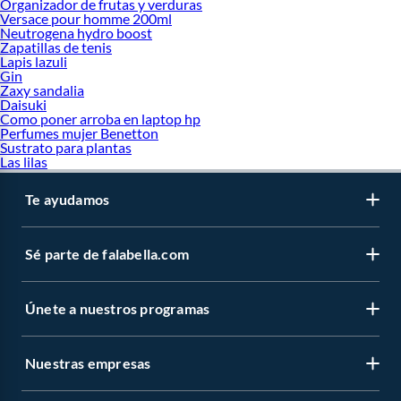
Zapatillas Converse
Organizador de frutas y verduras
Versace pour homme 200ml
Zapatillas Fila
Neutrogena hydro boost
Zapatillas Puma
Zapatillas de tenis
Zapatillas Skechers
Lapis lazuli
Zapatillas Vans
Gin
Zapatillas Diadora
Zaxy sandalia
Zapatillas Vizzano
Daisuki
Zapatillas New balance
Como poner arroba en laptop hp
Zapatillas Under Armour
Perfumes mujer Benetton
Sustrato para plantas
Zapatillas para niñas
Las lilas
Zapatillas para niños
Zapatos para niñas
Zapatos para niños
Te ayudamos
Sandalias para niños
Botas para niñas
Botas para niños
Sé parte de falabella.com
Zapatillas blancas
Zapatillas negras
Zapatillas All Star
Únete a nuestros programas
Outlet zapatillas
Zapatillas rojas
Zapatillas Adidas blancas
Zapatillas Adidas negras
Nuestras empresas
Zapatillas en oferta
Zapatillas running hombre