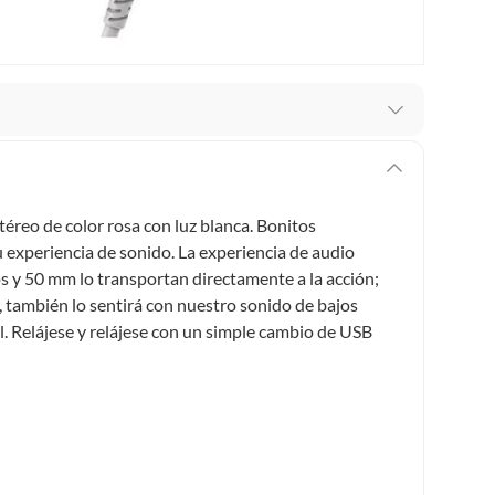
recibes para hacer una devolución.
erentes, otras con restricciones y algunas que no se
reo de color rosa con luz blanca. Bonitos
u experiencia de sonido. La experiencia de audio
ores tienen:
 y 50 mm lo transportan directamente a la acción;
 productos para asfalto, hormigón, albañilería.
o, también lo sentirá con nuestro sonido de bajos
el. Relájese y relájese con un simple cambio de USB
s productos para asfalto.
, tecnología, línea blanca, colchones, muebles, bicicletas y
n