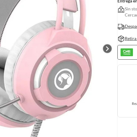
Entrega e
Sin st
Cerca
Despa
Retira
Rea