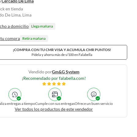
n
Cercado De Lima
ock en tienda
do De Lima, Lima
cho a domicilio
Llega mañana
 tu compra
Retira mañana
¡COMPRA CON TU CMR VISA Y ACUMULA CMR PUNTOS!
Pídela y ahorra más de s/100 en Falabella
Vendido por
Gm&g System
¡Recomendado por falabella.com!
liza entregas a tiempo
Cumple con sus entregas
Ofrece un buen servicio
Ver todos los productos de este vendedor