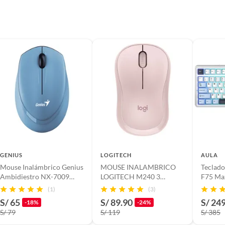
GENIUS
LOGITECH
AULA
Mouse Inalámbrico Genius
MOUSE INALAMBRICO
Teclado
Ambidiestro NX-7009
LOGITECH M240 3
F75 Ma
Óptico 1200 DPI
BOTONES 4000DPI + PAD
WhiteB
(1)
(3)
MOUSE
S/ 65
S/ 89.90
S/ 24
-18%
-24%
S/ 79
S/ 119
S/ 385