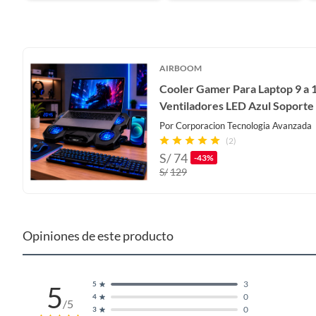
AIRBOOM
Cooler Gamer Para Laptop 9 a 1
Ventiladores LED Azul Soporte 
Por
Corporacion Tecnologia Avanzada
(2)
S/
74
-43%
S/
129
Opiniones de este producto
3
5
5
0
4
/5
0
3