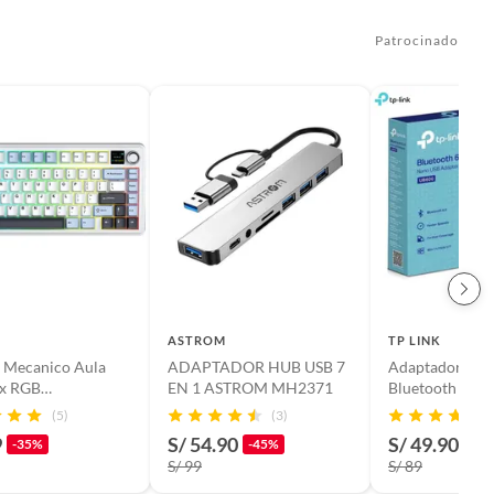
Patrocinado
ASTROM
TP LINK
 Mecanico Aula
ADAPTADOR HUB USB 7
Adaptador Na
x RGB
EN 1 ASTROM MH2371
Bluetooth 6.0 
lueDark Purple
UB600
(5)
(3)
9
S/ 54.90
S/ 49.90
-35%
-45%
-44
S/ 99
S/ 89