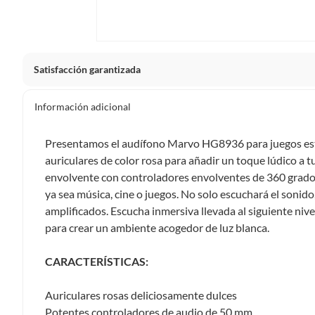
Satisfacción garantizada
La mayoría de los productos tienen
30 días desde que los 
Información adicional
Sin embargo, tenemos categorías que cuentan con plazos dif
pueden devolver ni cambiar. Conoce cuáles son:
Presentamos el audífono Marvo HG8936 para juegos esté
auriculares de color rosa para añadir un toque lúdico a t
Productos vendidos por
Falabella, Tottus y otros vended
envolvente con controladores envolventes de 360 grados
48 horas: cemento, mezclas de hormigón, morteros, yeso y otros
ya sea música, cine o juegos. No solo escuchará el sonid
7 días: colchones y productos de combustión.
amplificados. Escucha inmersiva llevada al siguiente niv
Productos vendidos por
Sodimac
tienen:
para crear un ambiente acogedor de luz blanca.
48 horas: cemento, mezclas de hormigón, morteros, yeso y otro
CARACTERÍSTICAS:
7 días: productos eléctricos o a combustión, electrodomésticos
máquinas.
Auriculares rosas deliciosamente dulces
No se pueden devolver o cambiar bajo cambio de opinió
Potentes controladores de audio de 50 mm