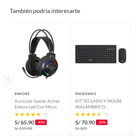
También podría interesarte
ENKORE
MICRONICS
Auricular Gamer Active
KIT TECLADO Y MOUSE
Enkore Led Con Micro
INALÁMBRICO
MICRONICS SPIRIT 3
(1)
(5)
WT800
S/ 65.90
S/ 70.90
-45%
-35%
S/ 119.90
S/ 109