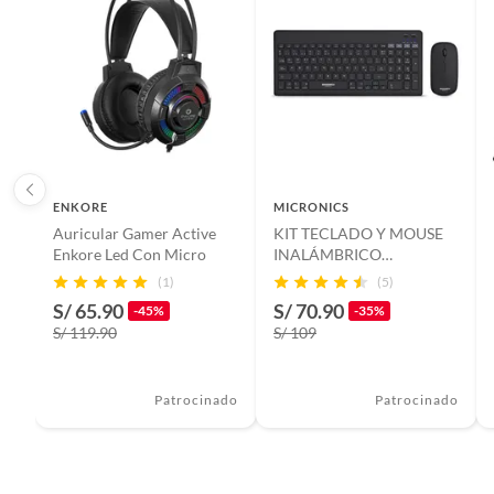
ENKORE
MICRONICS
Auricular Gamer Active
KIT TECLADO Y MOUSE
Enkore Led Con Micro
INALÁMBRICO
MICRONICS SPIRIT 3
(1)
(5)
WT800
S/ 65.90
S/ 70.90
-45%
-35%
S/ 119.90
S/ 109
Patrocinado
Patrocinado