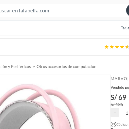
S
e
a
Tarj
r
c
h
B
a
ión y Periféricos
Otros accesorios de computación
r
|
MARVO
Vendido po
S/ 69
S/ 135
−
Código