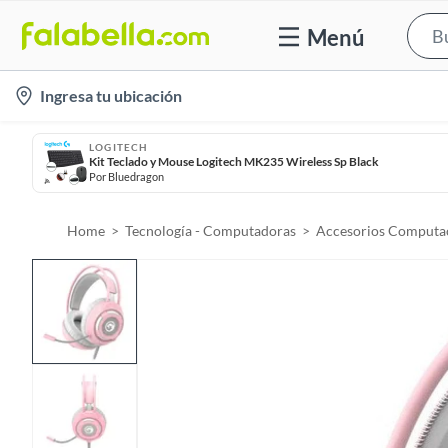
Menú
l
Ingresa tu ubicación
o
c
LOGITECH
Kit Teclado y Mouse Logitech MK235 Wireless Sp Black
a
Por
Bluedragon
t
i
Home
Tecnología - Computadoras
Accesorios Computac
o
n
-
i
c
o
n