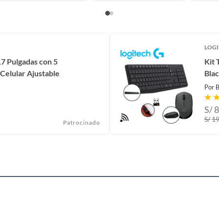
LOGI
7 Pulgadas con 5
Kit
Celular Ajustable
Bla
Por
B
S/
8
S/
1
Patrocinado