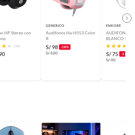
GENERICO
ENKORE
no HP Stereo con
Audífonos Ha-H553 Color
AUDIFONO G
ono
R
BLANCO 5.1 U
LED RGB ENK
(30)
S/ 98
-18%
ACTIVE
S/ 120
90
S/ 75
-17%
S/ 90