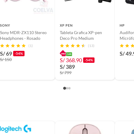
SONY
XP PEN
HP
Sony MDR-ZX110 Stereo
Tableta Grafica XP-pen
Audífo
Headphones - Rosado
Deco Pro Medium
Micróf
(1)
(13)
S/ 69
S/ 49.
6
-54%
S/ 150
S/ 368.90
-54%
S/ 389
s
S/ 799