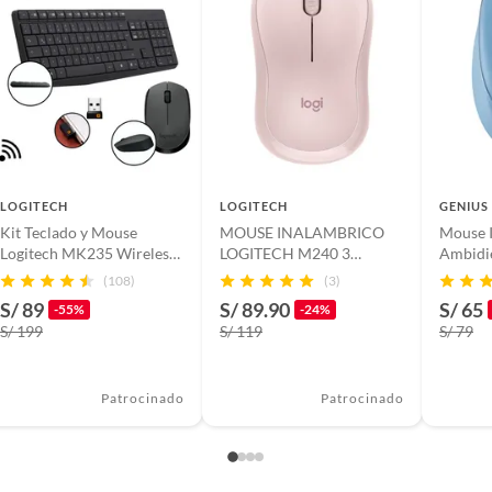
LOGITECH
LOGITECH
GENIUS
Kit Teclado y Mouse
MOUSE INALAMBRICO
Mouse 
Logitech MK235 Wireless
LOGITECH M240 3
Ambidi
Sp Black
BOTONES 4000DPI + PAD
Óptico
(108)
(3)
MOUSE
S/ 89
S/ 89.90
S/ 65
-55%
-24%
S/ 199
S/ 119
S/ 79
Patrocinado
Patrocinado