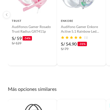
País de origen
China
TRUST
ENKORE
Audífonos Gamer Rosado
Audifono Gamer Enkore
Dimensiones
X
Trust Radius GXT411p
Active 5.1 Rainbow Led
Con Microfono
S/ 59
(1)
-54%
S/ 129
S/ 54.90
Modelo
HG893
-31%
S/ 79
Garantía
2 mese
Incluye
X
Más opciones similares