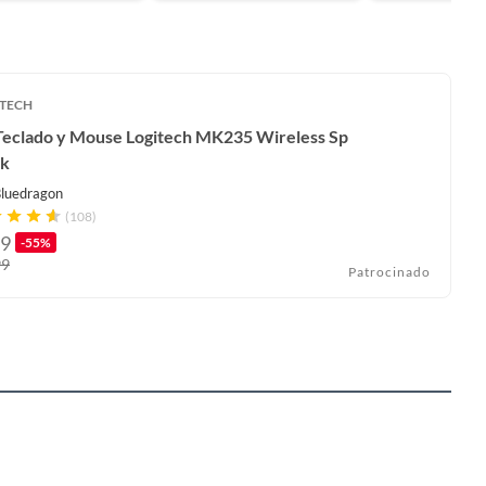
TECH
 Teclado y Mouse Logitech MK235 Wireless Sp
ck
luedragon
(108)
9
-55%
99
Patrocinado