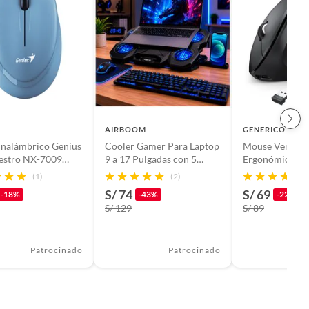
AIRBOOM
GENERICO
Inalámbrico Genius
Cooler Gamer Para Laptop
Mouse Vertical
estro NX-7009
9 a 17 Pulgadas con 5
Ergonómico Us
 1200 DPI
Ventiladores LED Azul
Recargable Anti
(1)
(2)
Soporte Celular Ajustable
3600 Dpi Negr
S/ 74
S/ 69
-18%
-43%
-22%
S/ 129
S/ 89
Patrocinado
Patrocinado