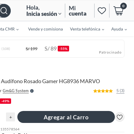
0
Hola
,
Mi
cuenta
Inicia sesión
eta CMR
Vende y comisiona
Venta telefónica
Ayuda
S/
89
S/
199
(108)
-55%
Patrocinado
o
f
n
I
r
e
Audífono Rosado Gamer HG8936 MARVO
l
l
e
5 (3)
r
Gm&g System
S
-49%
Agregar al Carro
+
: 135578564