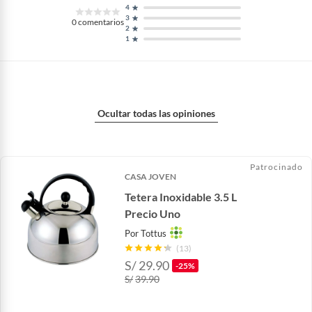
4
3
0
comentarios
2
1
Ocultar todas las opiniones
Patrocinado
CASA JOVEN
Tetera Inoxidable 3.5 L
Precio Uno
Por
Tottus
(13)
S/
29.90
-25%
S/
39.90