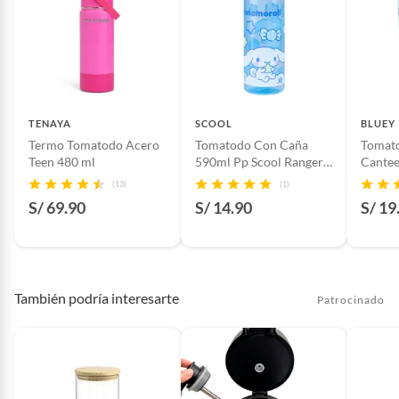
TENAYA
SCOOL
BLUEY
Termo Tomatodo Acero
Tomatodo Con Caña
Tomato
Teen 480 ml
590ml Pp Scool Ranger
Cinnamoroll
(13)
(1)
S/ 69.90
S/ 14.90
S/ 19
También podría interesarte
Patrocinado