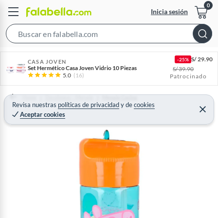
Inicia sesión
S
e
S/
29.90
-25%
a
CASA JOVEN
Set Hermético Casa Joven Vidrio 10 Piezas
S/
39.90
r
5.0
(16)
Patrocinado
c
h
Home
Decohogar - Menaje
Menaje Cocina
Revisa nuestras
políticas de privacidad
y
de
cookies
B
C
Aceptar cookies
e
a
r
r
r
a
r