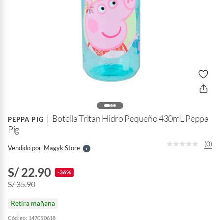
o
f
n
I
r
Botella Tritan Hidro Pequeño 430mL Peppa
e
PEPPA PIG
l
Pig
l
e
(0)
Vendido por
Magyk Store
S
S/ 22.90
-36%
S/ 35.90
Retira mañana
Código: 147050618