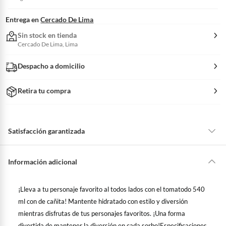
Entrega en
Cercado De Lima
Sin stock en tienda
Cercado De Lima, Lima
Despacho a domicilio
Retira tu compra
Satisfacción garantizada
La mayoría de los productos tienen
30 días desde que los recibes para
hacer una devolución.
Información adicional
Sin embargo, tenemos categorías que cuentan con plazos diferentes,
otras con restricciones y algunas que no se pueden devolver ni cambiar.
¡Lleva a tu personaje favorito al todos lados con el tomatodo 540
Conoce cuáles son:
ml con de cañita! Mantente hidratado con estilo y diversión
Productos vendidos por
Falabella, Tottus y otros vendedores tienen:
mientras disfrutas de tus personajes favoritos. ¡Una forma
48 horas: cemento, mezclas de hormigón, morteros, yeso y otros
divertida de mantener la diversión en cada sorbo!
Especificaciones