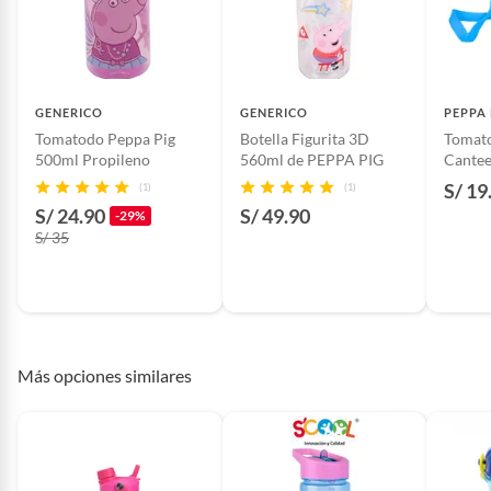
Productos hechos a medida.
Pinturas de color a pedido.
Plantas.
Productos que hayan sido previamente instalados.
GENERICO
GENERICO
PEPPA 
Baterías de auto.
Tomatodo Peppa Pig
Botella Figurita 3D
Tomato
Motocicletas y bicicletas motorizadas.
500ml Propileno
560ml de PEPPA PIG
Canteen 
Licores y cigarros electrónicos.
Pig
S/ 19
(1)
(1)
S/ 24.90
S/ 49.90
-29%
S/ 35
Más opciones similares