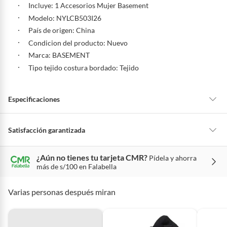
Incluye: 1 Accesorios Mujer Basement
Modelo: NYLCB503I26
País de origen: China
Condicion del producto: Nuevo
Marca: BASEMENT
Tipo tejido costura bordado: Tejido
Especificaciones
Tipo tejido costura
Tejido
Satisfacción garantizada
bordado
La mayoría de los productos tienen
30 días desde que los recibes para
¿Aún no tienes tu tarjeta CMR?
Pídela y ahorra
hacer una devolución.
más de s/100 en Falabella
Modelo
NYLCB503I26
Sin embargo, tenemos categorías que cuentan con plazos diferentes,
otras con restricciones y algunas que no se pueden devolver ni cambiar.
Varias personas después miran
Conoce cuáles son:
País de origen
China
Productos vendidos por
Falabella, Tottus y otros vendedores tienen:
48 horas: cemento, mezclas de hormigón, morteros, yeso y otros