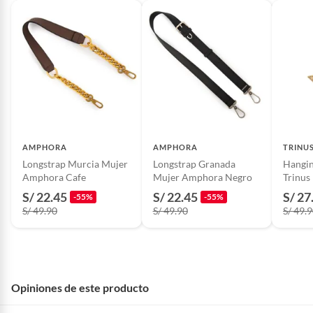
Productos hechos a medida.
Pinturas de color a pedido.
Plantas.
Productos que hayan sido previamente instalados.
Baterías de auto.
Motocicletas y bicicletas motorizadas.
Licores y cigarros electrónicos.
AMPHORA
AMPHORA
TRINU
Longstrap Murcia Mujer
Longstrap Granada
Hangin
Amphora Cafe
Mujer Amphora Negro
Trinus
S/ 22.45
S/ 22.45
S/ 27
-55%
-55%
S/ 49.90
S/ 49.90
S/ 49.
Opiniones de este producto