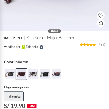
o
f
n
I
r
e
l
Accesorios Mujer Basement
BASEMENT
l
e
5 (1)
Vendido por
Falabella
S
Color:
Marrón
Elige una opción:
Talla única
S/ 19.90
-60%