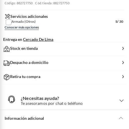
Código: 882727750
Cód. tienda: 882727750
Servicios adicionales
Armado (Otros)
S/
30
Conocer más opciones
Entrega en
Cercado De Lima
Stock en tienda
Despacho a domicilio
Retira tu compra
¿Necesitas ayuda?
¿
N
Te asesoramos por chat o teléfono
e
c
e
s
i
Información adicional
t
a
s
a