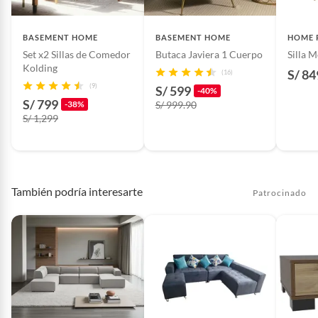
Profundidad
50 cm
Licores y cigarros electrónicos.
BASEMENT HOME
BASEMENT HOME
HOME 
Set x2 Sillas de Comedor
Butaca Javiera 1 Cuerpo
Silla 
Tipo
Diseño
Kolding
S/ 84
(16)
(9)
S/ 599
-40%
S/ 799
-38%
S/ 999.90
S/ 1,299
También podría interesarte
Patrocinado