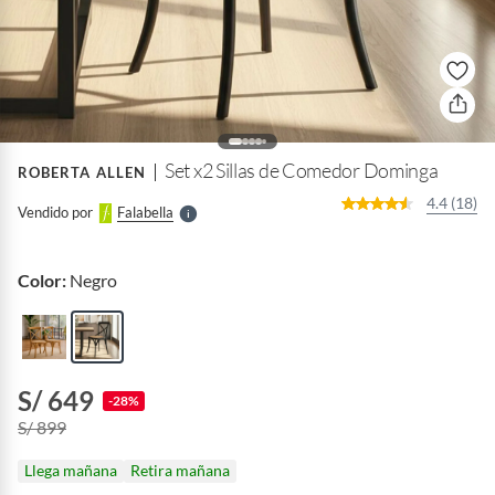
o
f
n
I
r
e
l
Set x2 Sillas de Comedor Dominga
ROBERTA ALLEN
l
e
4.4 (18)
Vendido por
Falabella
S
Color:
Negro
S/ 649
-28%
S/ 899
Llega mañana
Retira mañana