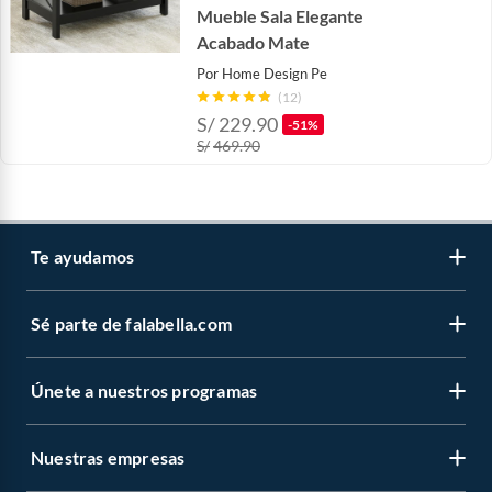
Mueble Sala Elegante
Acabado Mate
Por
Home Design Pe
(12)
S/
229.90
-51%
S/
469.90
Te ayudamos
Sé parte de falabella.com
Atención por WhatsApp
Centro de ayuda
Únete a nuestros programas
Trabaja con nosotros
Tipos de entrega
Venta empresa
Cambios y devoluciones
Nuestras empresas
Novios Falabella
Sé vendedor Independiente de Falabella