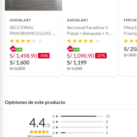
AMOBLART
AMOBLART
FMFUR
SECCIONAL
Seccional Paradisse 3
Mesa D
PANORAMICO LUJO 5
Piezas + Banqueta + 4
Puerta
PIEZAS COLOR PLATA
cojines - Gris Oscuro
23.8x
(2)
(4)
S/ 25
S/ 1,498.90
S/ 1,090.90
S/ 309
-53%
-27%
S/ 1,600
S/ 1,199
S/ 3,200
S/ 1,500
Opiniones de este producto
15
5
4.4
0
4
/5
0
3
2
2
18
comentarios