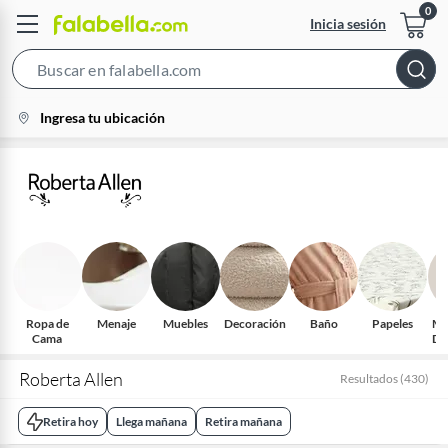
Inicia sesión
Search
Bar
location-
Ingresa tu ubicación
icon
Ropa de
Menaje
Muebles
Decoración
Baño
Papeles
Mu
Cama
Do
Roberta Allen
Resultados
(
430
)
Retira hoy
Llega mañana
Retira mañana