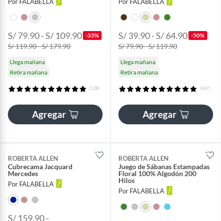
Por FALABELLA
Por FALABELLA
S/ 79.90 - S/ 109.90
S/ 39.90 - S/ 64.90
-33%
-50%
S/ 119.90 - S/ 179.90
S/ 79.90 - S/ 119.90
Llega mañana
Llega mañana
Retira mañana
Retira mañana
(128)
(667)
Agregar
Agregar
ROBERTA ALLEN
ROBERTA ALLEN
Cubrecama Jacquard
Juego de Sábanas Estampadas
Mercedes
Floral 100% Algodón 200
Hilos
Por FALABELLA
Por FALABELLA
S/ 159.90 -