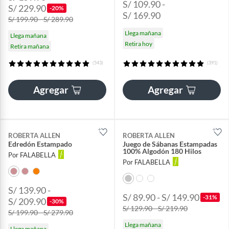
S/ 109.90 -
S/ 229.90
-20%
S/ 169.90
S/ 199.90 - S/ 289.90
Llega mañana
Llega mañana
Retira hoy
Retira mañana
(543)
(391)
Agregar
Agregar
ROBERTA ALLEN
ROBERTA ALLEN
Edredón Estampado
Juego de Sábanas Estampadas
100% Algodón 180 Hilos
Por FALABELLA
Por FALABELLA
S/ 139.90 -
S/ 89.90 - S/ 149.90
-31%
S/ 209.90
-30%
S/ 129.90 - S/ 219.90
S/ 199.90 - S/ 279.90
Llega mañana
Llega mañana