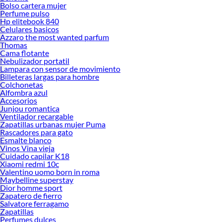
Bolso cartera mujer
Perfume pulso
Hp elitebook 840
Celulares basicos
Azzaro the most wanted parfum
Thomas
Cama flotante
Nebulizador portatil
Lampara con sensor de movimiento
Billeteras largas para hombre
Colchonetas
Alfombra azul
Accesorios
Junjou romantica
Ventilador recargable
Zapatillas urbanas mujer Puma
Rascadores para gato
Esmalte blanco
Vinos Vina vieja
Cuidado capilar K18
Xiaomi redmi 10c
Valentino uomo born in roma
Maybelline superstay
Dior homme sport
Zapatero de fierro
Salvatore ferragamo
Zapatillas
Perfumes dulces