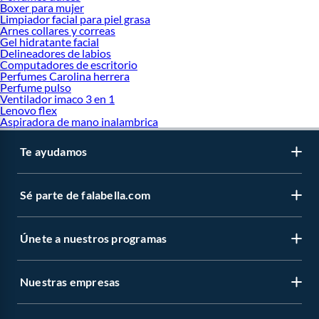
Boxer para mujer
Limpiador facial para piel grasa
Arnes collares y correas
Gel hidratante facial
Delineadores de labios
Computadores de escritorio
Perfumes Carolina herrera
Perfume pulso
Ventilador imaco 3 en 1
Lenovo flex
Aspiradora de mano inalambrica
Te ayudamos
Sé parte de falabella.com
Únete a nuestros programas
Nuestras empresas