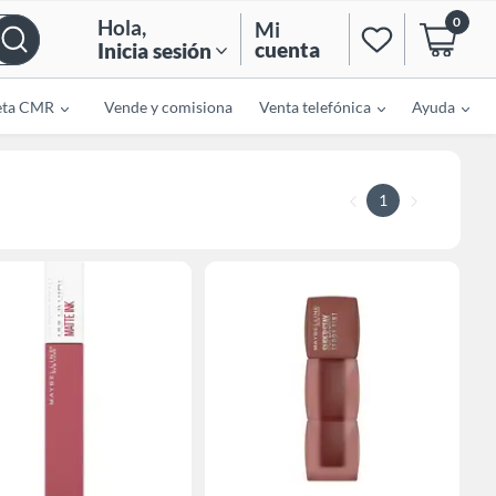
0
Hola
,
Mi
cuenta
Inicia sesión
eta CMR
Vende y comisiona
Venta telefónica
Ayuda
1