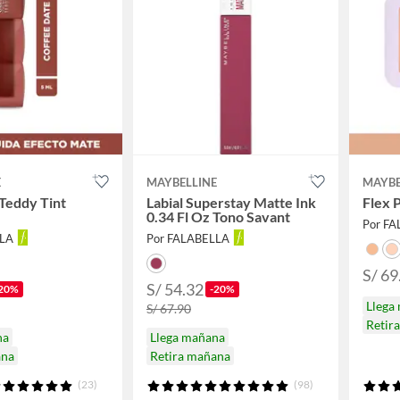
E
MAYBELLINE
MAYBE
Teddy Tint
Labial Superstay Matte Ink
Flex 
0.34 Fl Oz Tono Savant
Por F
LLA
Por FALABELLA
S/ 69
S/ 54.32
20%
-20%
Llega
S/ 67.90
Retir
na
Llega mañana
ana
Retira mañana
(23)
(98)