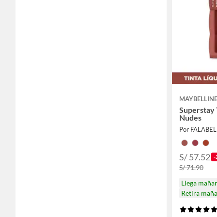
MAYBELLIN
Superstay 
Nudes
Por FALABE
S/ 57.52
-
S/ 71.90
Llega maña
Retira mañ