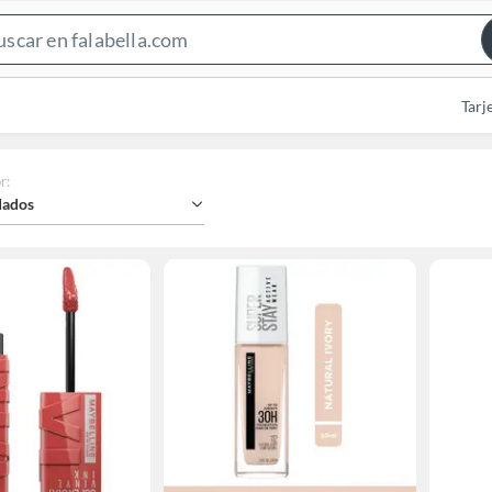
Search
Bar
Tarj
r
:
ados