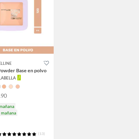
LLINE
Powder Base en polvo
ALABELLA
.90
 mañana
a mañana
(13)