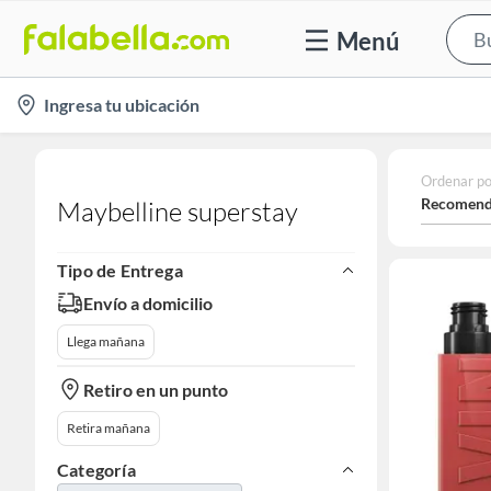
Menú
location-
Ingresa tu ubicación
icon
Ordenar po
Recomend
Maybelline superstay
Tipo de Entrega
Envío a domicilio
Llega mañana
Retiro en un punto
Retira mañana
Categoría