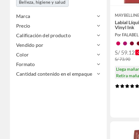
Belleza, higiene y salud
MAYBELLIN
Marca
Labial Líq
Precio
Vinyl Ink
Calificación del producto
Por FALABE
Vendido por
S/ 59.12
-
Color
S/ 73.90
Formato
Llega maña
Cantidad contenido en el empaque
Retira mañ