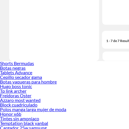
1 - 7 de 7 Resu
Shorts Bermudas
Botas negras
Tablets Advance
Cepillo secador gama
Botas vaqueras para hombre
Hugo boss tonic
Tp link archer
Freidoras Oster
Azzaro most wanted
Block cuadriculado
Polos manga larga mujer de moda
Honor x6b
Tintes sin amoniaco
Temptation black yanbal
Cargador 25w samsung