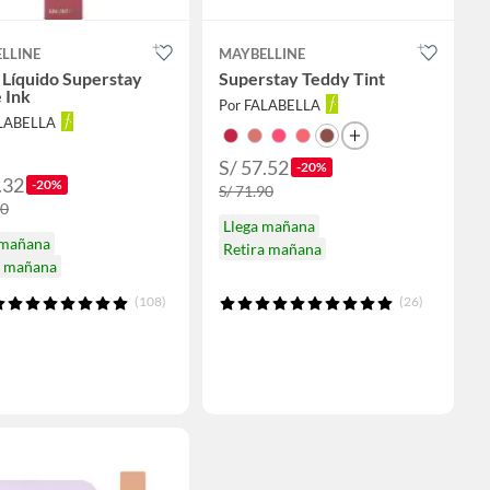
LLINE
MAYBELLINE
l Líquido Superstay
Superstay Teddy Tint
 Ink
Por FALABELLA
ALABELLA
S/ 57.52
-20%
.32
-20%
S/ 71.90
90
Llega mañana
 mañana
Retira mañana
a mañana
(108)
(26)