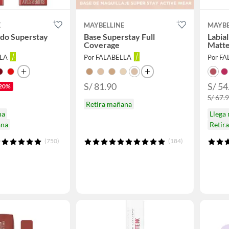
E
MAYBELLINE
MAYBE
uido Superstay
Base Superstay Full
Labia
Coverage
Matte
LLA
Por FALABELLA
Por F
S/ 81.90
S/ 54
20%
S/ 67.
Retira mañana
na
Llega
ana
Retir
(750)
(184)