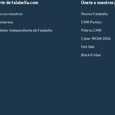
rte de falabella.com
Únete a nuestros
a con nosotros
Novios Falabella
 empresa
CMR Puntos
dedor Independiente de Falabella
Pide tu CMR
Cyber WOW 2026
Hot Sale
Black Friday