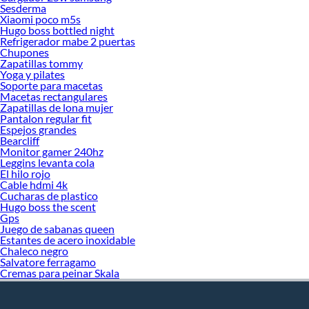
Sesderma
Xiaomi poco m5s
Hugo boss bottled night
Refrigerador mabe 2 puertas
Chupones
Zapatillas tommy
Yoga y pilates
Soporte para macetas
Macetas rectangulares
Zapatillas de lona mujer
Pantalon regular fit
Espejos grandes
Bearcliff
Monitor gamer 240hz
Leggins levanta cola
El hilo rojo
Cable hdmi 4k
Cucharas de plastico
Hugo boss the scent
Gps
Juego de sabanas queen
Estantes de acero inoxidable
Chaleco negro
Salvatore ferragamo
Cremas para peinar Skala