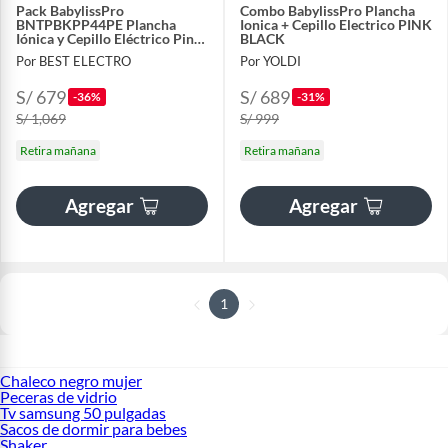
Pack BabylissPro
Combo BabylissPro Plancha
BNTPBKPP44PE Plancha
Ionica + Cepillo Electrico PINK
Iónica y Cepillo Eléctrico Pink
BLACK
Black
Por BEST ELECTRO
Por YOLDI
S/ 679
S/ 689
-36%
-31%
S/ 1,069
S/ 999
Retira mañana
Retira mañana
Agregar
Agregar
1
Chaleco negro mujer
Peceras de vidrio
Tv samsung 50 pulgadas
Sacos de dormir para bebes
Shaker