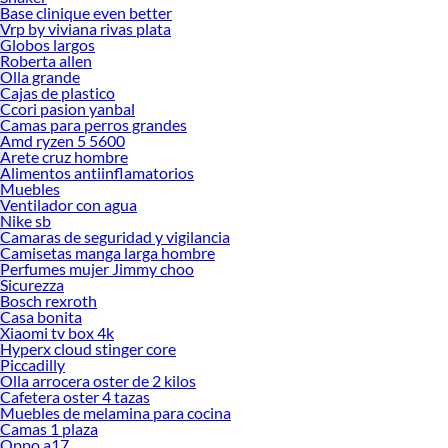
Base clinique even better
Vrp by viviana rivas plata
Globos largos
Roberta allen
Olla grande
Cajas de plastico
Ccori pasion yanbal
Camas para perros grandes
Amd ryzen 5 5600
Arete cruz hombre
Alimentos antiinflamatorios
Muebles
Ventilador con agua
Nike sb
Camaras de seguridad y vigilancia
Camisetas manga larga hombre
Perfumes mujer Jimmy choo
Sicurezza
Bosch rexroth
Casa bonita
Xiaomi tv box 4k
Hyperx cloud stinger core
Piccadilly
Olla arrocera oster de 2 kilos
Cafetera oster 4 tazas
Muebles de melamina para cocina
Camas 1 plaza
Oppo a17