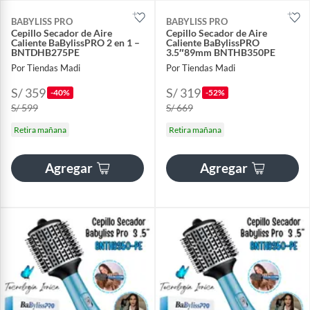
BABYLISS PRO
BABYLISS PRO
Cepillo Secador de Aire
Cepillo Secador de Aire
Caliente BaBylissPRO 2 en 1 –
Caliente BaBylissPRO
BNTDHB275PE
3.5″89mm BNTHB350PE
Por Tiendas Madi
Por Tiendas Madi
S/ 359
S/ 319
-40%
-52%
S/ 599
S/ 669
Retira mañana
Retira mañana
Agregar
Agregar