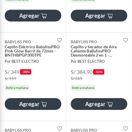
Agregar
Agregar
BABYLISS PRO
BABYLISS PRO
Cepillo Eléctrico BabylissPRO
Cepillo y Secador de Aire
Pink Glow Barril de 72mm -
Caliente BaBylissPRO
BNTHBPGP300TPE
Desmontable 2 en 1 -
BNTDHB275PE
Por BEST ELECTRO
Por BEST ELECTRO
S/ 349
S/ 384.90
-38%
-32%
S/ 559
S/ 569
Retira mañana
Retira mañana
Agregar
Agregar
BABYLISS PRO
BABYLISS PRO