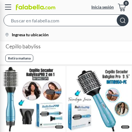
Inicia sesión
Search
Bar
location-
Ingresa tu ubicación
icon
Cepillo babyliss
Retira mañana