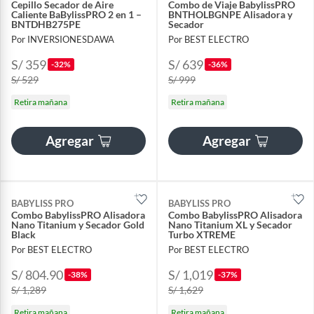
Cepillo Secador de Aire
Combo de Viaje BabylissPRO
Caliente BaBylissPRO 2 en 1 –
BNTHOLBGNPE Alisadora y
BNTDHB275PE
Secador
Por INVERSIONESDAWA
Por BEST ELECTRO
S/ 359
S/ 639
-32%
-36%
S/ 529
S/ 999
Retira mañana
Retira mañana
Agregar
Agregar
BABYLISS PRO
BABYLISS PRO
Combo BabylissPRO Alisadora
Combo BabylissPRO Alisadora
Nano Titanium y Secador Gold
Nano Titanium XL y Secador
Black
Turbo XTREME
Por BEST ELECTRO
Por BEST ELECTRO
S/ 804.90
S/ 1,019
-38%
-37%
S/ 1,289
S/ 1,629
Retira mañana
Retira mañana