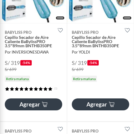
BABYLISS PRO
BABYLISS PRO
Cepillo Secador de Aire
Cepillo Secador de Aire
Caliente BaBylissPRO
Caliente BaBylissPRO
3.5″89mm BNTHB350PE
3.5″89mm BNTHB350PE
Por INVERSIONESDAWA
Por YOLDI
S/ 319
S/ 319
-54%
-54%
S/ 699
S/ 699
Retira mañana
Retira mañana
(1)
Agregar
Agregar
BABYLISS PRO
BABYLISS PRO