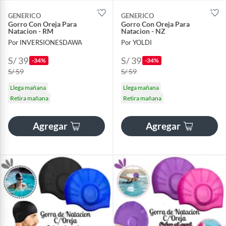
GENERICO
GENERICO
Gorro Con Oreja Para
Gorro Con Oreja Para
Natacion - RM
Natacion - NZ
Por INVERSIONESDAWA
Por YOLDI
S/ 39
S/ 39
-34%
-34%
S/ 59
S/ 59
Llega mañana
Llega mañana
Retira mañana
Retira mañana
Agregar
Agregar