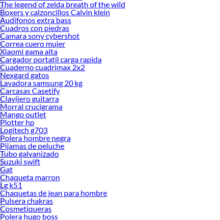
The legend of zelda breath of the wild
Boxers y calzoncillos Calvin klein
Audifonos extra bass
Cuadros con piedras
Camara sony cybershot
Correa cuero mujer
Xiaomi gama alta
Cargador portatil carga rapida
Cuaderno cuadrimax 2x2
Nexgard gatos
Lavadora samsung 20 kg
Carcasas Casetify
Clavijero guitarra
Morral crucigrama
Mango outlet
Plotter hp
Logitech g703
Polera hombre negra
Pijamas de peluche
Tubo galvanizado
Suzuki swift
Gat
Chaqueta marron
Lg k51
Chaquetas de jean para hombre
Pulsera chakras
Cosmetiqueras
Polera hugo boss