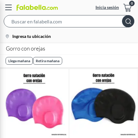
Inicia sesión
Search
Bar
location-
Ingresa tu ubicación
icon
Gorro con orejas
Llega mañana
Retira mañana