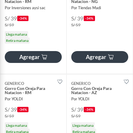
Natacion - RM
Natacion - NG
Por Inversiones aysi sac
Por Tiendas Madi
S/ 39
S/ 39
-34%
-34%
S/ 59
S/ 59
Llega mañana
Retira mañana
Agregar
Agregar
GENERICO
GENERICO
Gorro Con Oreja Para
Gorro Con Oreja Para
Natacion - RM
Natacion - AZ
Por YOLDI
Por YOLDI
S/ 39
S/ 39
-34%
-34%
S/ 59
S/ 59
Llega mañana
Llega mañana
Retira mañana
Retira mañana