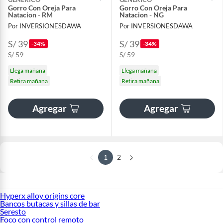
Gorro Con Oreja Para
Gorro Con Oreja Para
Natacion - RM
Natacion - NG
Por INVERSIONESDAWA
Por INVERSIONESDAWA
S/ 39
S/ 39
-34%
-34%
S/ 59
S/ 59
Llega mañana
Llega mañana
Retira mañana
Retira mañana
Agregar
Agregar
1
2
Hyperx alloy origins core
Bancos butacas y sillas de bar
Seresto
Foco con control remoto