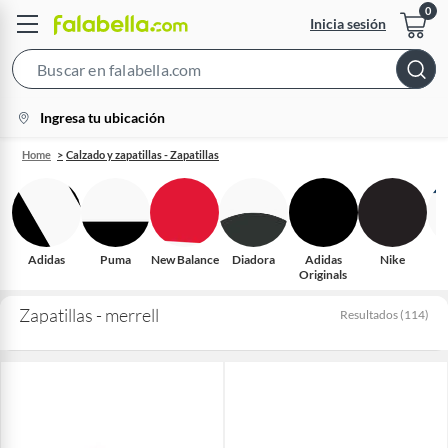
Inicia sesión
Search
Bar
location-
Ingresa tu ubicación
icon
Home
Calzado y zapatillas - Zapatillas
Adidas
Puma
New Balance
Diadora
Adidas
Nike
S
Originals
Zapatillas - merrell
Resultados
(
114
)