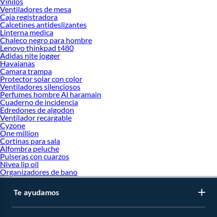
Vinilos
Ventiladores de mesa
Caja registradora
Calcetines antideslizantes
Linterna medica
Chaleco negro para hombre
Lenovo thinkpad t480
Adidas nite jogger
Havaianas
Camara trampa
Protector solar con color
Ventiladores silenciosos
Perfumes hombre Al haramain
Cuaderno de incidencia
Edredones de algodon
Ventilador recargable
Cyzone
One million
Cortinas para sala
Alfombra peluche
Pulseras con cuarzos
Nivea lip oil
Organizadores de bano
Te ayudamos