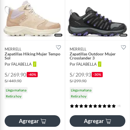
MERRELL
MERRELL
Zapatillas Hiking Mujer Tempo
Zapatillas Outdoor Mujer
Sol
Crosslander 3
Por FALABELLA
Por FALABELLA
S/ 269.90
S/ 209.93
-40%
-30%
S/ 449.90
S/ 299.90
Llega mañana
Llega mañana
Retira hoy
Retira hoy
(4)
Agregar
Agregar