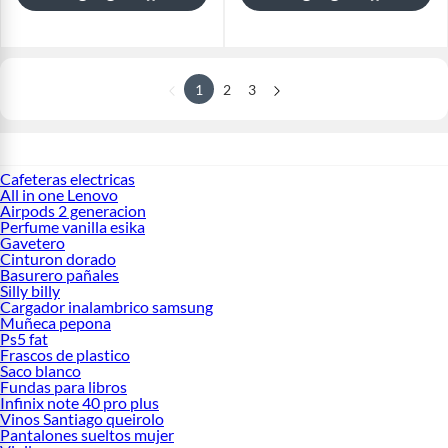
1
2
3
Cafeteras electricas
All in one Lenovo
Airpods 2 generacion
Perfume vanilla esika
Gavetero
Cinturon dorado
Basurero pañales
Silly billy
Cargador inalambrico samsung
Muñeca pepona
Ps5 fat
Frascos de plastico
Saco blanco
Fundas para libros
Infinix note 40 pro plus
Vinos Santiago queirolo
Pantalones sueltos mujer