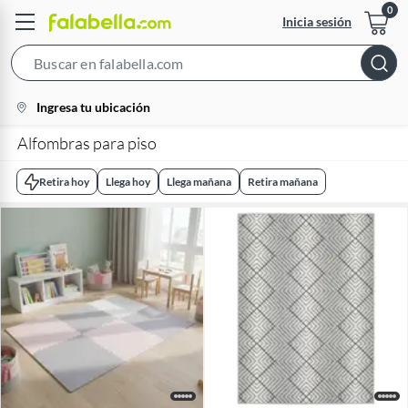
Inicia sesión
Search
Bar
location-
Ingresa tu ubicación
icon
Alfombras para piso
Retira hoy
Llega hoy
Llega mañana
Retira mañana