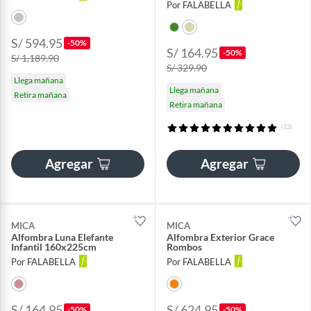
Por FALABELLA
S/ 594.95
-50%
S/ 164.95
-50%
S/ 1,189.90
S/ 329.90
Llega mañana
Llega mañana
Retira mañana
Retira mañana
(12)
Agregar
Agregar
MICA
MICA
Alfombra Luna Elefante
Alfombra Exterior Grace
Infantil 160x225cm
Rombos
Por FALABELLA
Por FALABELLA
S/ 164.95
S/ 624.95
-50%
-50%