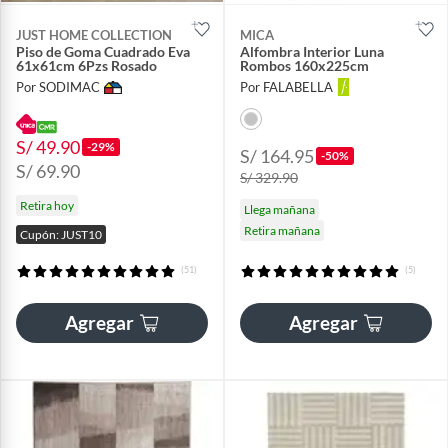
JUST HOME COLLECTION
MICA
Piso de Goma Cuadrado Eva
Alfombra Interior Luna
61x61cm 6Pzs Rosado
Rombos 160x225cm
Por SODIMAC
Por FALABELLA
S/ 49.90
-29%
S/ 164.95
-50%
S/ 69.90
S/ 329.90
Retira hoy
Llega mañana
Retira mañana
Cupón: JUST10
(51)
(5)
Agregar
Agregar