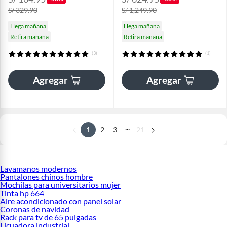
S/ 329.90
S/ 1,249.90
Llega mañana
Llega mañana
Retira mañana
Retira mañana
(3)
(1)
Agregar
Agregar
...
1
2
3
21
Lavamanos modernos
Pantalones chinos hombre
Mochilas para universitarios mujer
Tinta hp 664
Aire acondicionado con panel solar
Coronas de navidad
Rack para tv de 65 pulgadas
Licuadora industrial