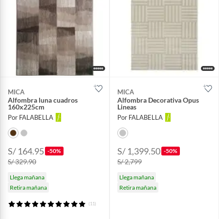
MICA
MICA
Alfombra luna cuadros
Alfombra Decorativa Opus
160x225cm
Lineas
Por FALABELLA
Por FALABELLA
S/ 164.95
S/ 1,399.50
-50%
-50%
S/ 329.90
S/ 2,799
Llega mañana
Llega mañana
Retira mañana
Retira mañana
(11)