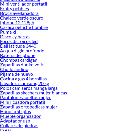
Mini ventilador portatil
Fruity pebbles
Broca avellanadora
Chaleco verde oscuro
Iphone 12 128gb
Casaca peluche hombre
Puma xl
Discos y barras
Focos dicroicos led
Dell latitude 3440
Acqua di gio profondo
Bateria de iphone
Chompas cardigan
Zapatillas dunkelvolk
Chullo andino
Pijama de huevo
Cocina a gas 4 hornillas
Lavadora samsung 20 kg
Polos camiseros manga larga
Zapatillas skechers mujer blancas
Pantalones sueltos mujer
Mini licuadora portatil
Zapatillas ortopedicas mujer
Honor x5b plus
Mueble organizador
Adaptador usb
Collares de piedras
In ear