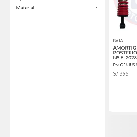
Maletería y viajes
Material
Utiles de aseo y limpieza
Libros, papelería y celebraciones
Mascotas
BAJAJ
AMORTI
POSTERIO
NS FI 2023
Por GENIUS
S/ 355