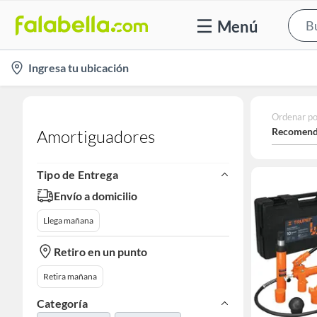
Menú
location-
Ingresa tu ubicación
icon
Ordenar po
Recomend
Amortiguadores
Tipo de Entrega
Envío a domicilio
Llega mañana
Retiro en un punto
Retira mañana
Categoría