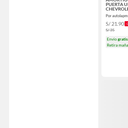
PUERTA U
CHEVROLE
Por autolapm
S/ 21.90
-
S/ 35
Envío
gratis
Retira mañ