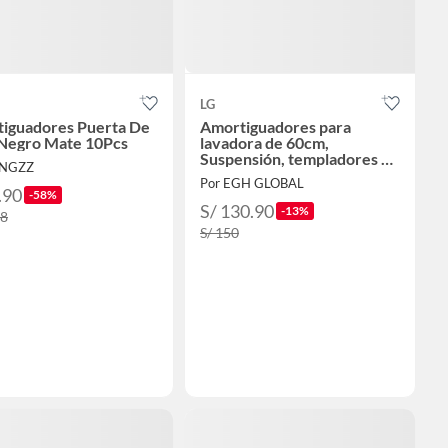
LG
iguadores Puerta De
Amortiguadores para
Negro Mate 10Pcs
lavadora de 60cm,
Suspensión, templadores de
UNGZZ
lavadora carga superior
Por EGH GLOBAL
.90
-58%
S/ 130.90
-13%
38
S/ 150