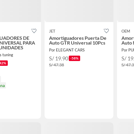
JET
OEM
UADORES DE
Amortiguadores Puerta De
Amort
NIVERSAL PARA
Auto GTR Universal 10Pcs
Auto 
UNIDADES
Por ELEGANT CARS
Por P
s tuning
S/ 19.90
S/ 19
-58%
42%
S/ 47.38
S/ 47.
ana