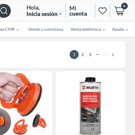
0
Hola
,
Mi
cuenta
Inicia sesión
eta CMR
Vende y comisiona
Venta telefónica
Ayuda
...
1
2
3
20