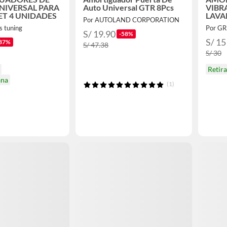
NIVERSAL PARA
Auto Universal GTR 8Pcs
VIBR
T 4 UNIDADES
LAVA
Por AUTOLAND CORPORATION
SECA
s tuning
Por G
SOP
S/ 19.90
-58%
S/ 15
37%
S/ 47.38
S/ 30
Retir
ana
(1)