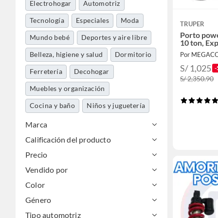
Electrohogar
Automotriz
Tecnología
Especiales
Moda
TRUPER
Porto powe
Mundo bebé
Deportes y aire libre
10 ton, Ex
Belleza, higiene y salud
Dormitorio
Por MEGAC
S/ 1,025
-
Ferretería
Decohogar
S/ 2,350.90
Muebles y organización
Cocina y baño
Niños y juguetería
Gasfitería
Marca
Calificación del producto
Herramientas y máquinas
Precio
Calzado y zapatillas
Vendido por
Jardín y terraza
Accesorios moda
Color
Construcción
Género
Música y pasatiempos
Tipo automotriz