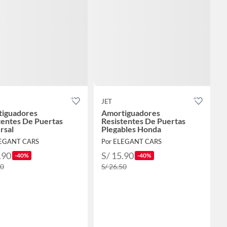
JET
iguadores
Amortiguadores
tentes De Puertas
Resistentes De Puertas
rsal
Plegables Honda
LEGANT CARS
Por ELEGANT CARS
.90
S/ 15.90
-40%
-40%
50
S/ 26.50