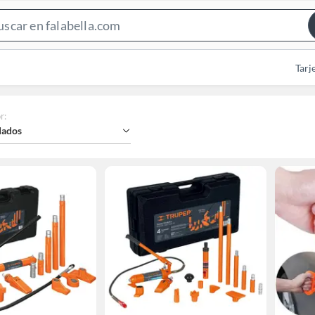
Search
Bar
Tarj
r
:
ados