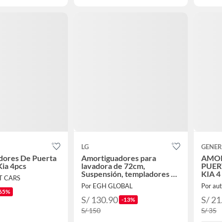
LG
GENER
dores De Puerta
Amortiguadores para
AMOR
Kia 4pcs
lavadora de 72cm,
PUER
Suspensión, templadores de
KIA 
T CARS
lavadora carga superior
Por EGH GLOBAL
Por au
65%
S/ 130.90
S/ 21
-13%
S/ 150
S/ 35