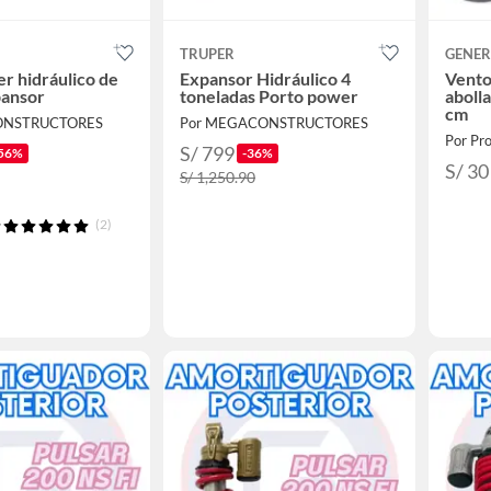
TRUPER
GENER
r hidráulico de
Expansor Hidráulico 4
Vento
pansor
toneladas Porto power
aboll
cm
ONSTRUCTORES
Por MEGACONSTRUCTORES
Por Pr
S/ 799
56%
-36%
S/ 30
S/ 1,250.90
(2)