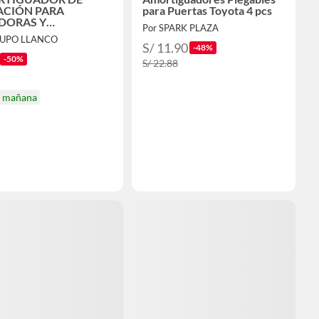
ACIÓN PARA
para Puertas Toyota 4 pcs
DORAS Y
Por SPARK PLAZA
DORAS HOGAR
RUPO LLANCO
ORTE
S/ 11.90
-48%
-50%
S/ 22.88
a mañana