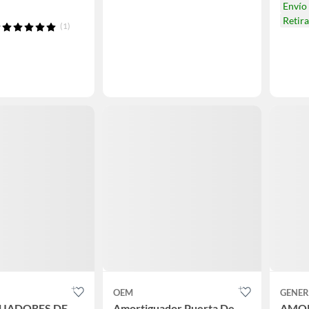
Envío
Retir
(1)
OEM
GENER
UADORES DE
Amortiguador Puerta De
AMO