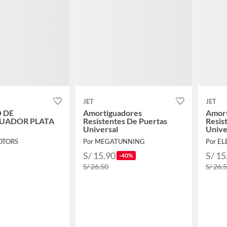
JET
JET
 DE
Amortiguadores
Amort
UADOR PLATA
Resistentes De Puertas
Resis
Universal
Unive
MOTORS
Por MEGATUNNING
Por E
S/ 15.90
S/ 15
-40%
S/ 26.50
S/ 26.