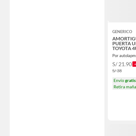
GENERICO
AMORTIG
PUERTA U
TOYOTA 4
Por autolapm
S/ 21.90
-
S/ 38
Envío
gratis
Retira mañ