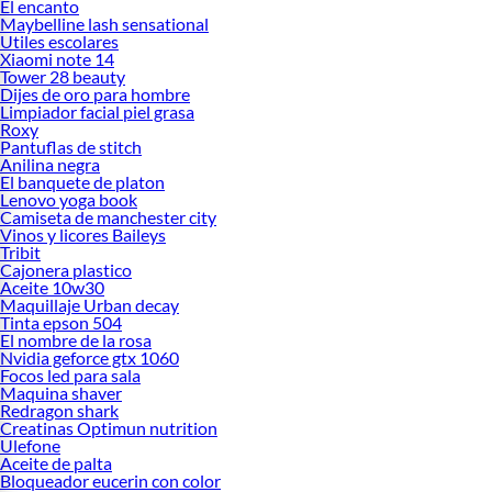
El encanto
Maybelline lash sensational
Utiles escolares
Xiaomi note 14
Tower 28 beauty
Dijes de oro para hombre
Limpiador facial piel grasa
Roxy
Pantuflas de stitch
Anilina negra
El banquete de platon
Lenovo yoga book
Camiseta de manchester city
Vinos y licores Baileys
Tribit
Cajonera plastico
Aceite 10w30
Maquillaje Urban decay
Tinta epson 504
El nombre de la rosa
Nvidia geforce gtx 1060
Focos led para sala
Maquina shaver
Redragon shark
Creatinas Optimun nutrition
Ulefone
Aceite de palta
Bloqueador eucerin con color