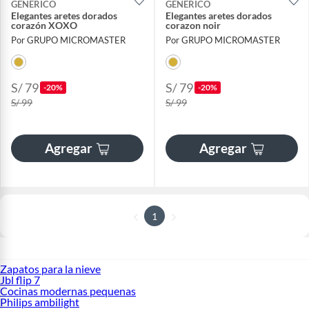
GENERICO
GENERICO
Elegantes aretes dorados
Elegantes aretes dorados
corazón XOXO
corazon noir
Por GRUPO MICROMASTER
Por GRUPO MICROMASTER
S/ 79
S/ 79
-20%
-20%
S/ 99
S/ 99
Agregar
Agregar
1
Zapatos para la nieve
Jbl flip 7
Cocinas modernas pequenas
Philips ambilight