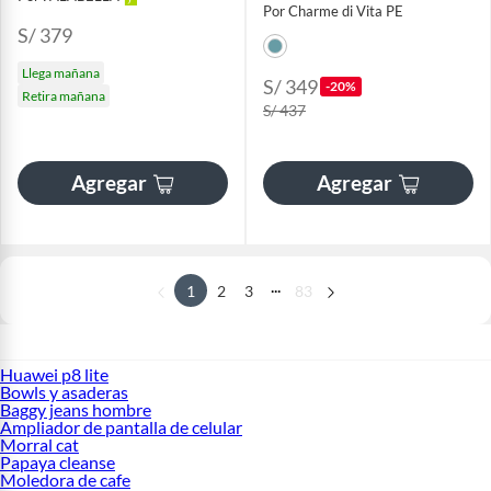
Por Charme di Vita PE
S/ 379
Llega mañana
S/ 349
-20%
Retira mañana
S/ 437
Agregar
Agregar
...
1
2
3
83
Huawei p8 lite
Bowls y asaderas
Baggy jeans hombre
Ampliador de pantalla de celular
Morral cat
Papaya cleanse
Moledora de cafe