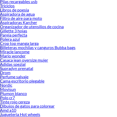
Pilas recargables usb
Triciclos
Libros de poesia
Aspiradora de agua
Filtro de aire para moto
Aspiradoras Karcher
Organizador de utensilios de cocina
Gillette 3 hojas
Pareja perfecta
Polera azul
Crop top manga larga
Billeteras mochilas y canguros Bubba bags
Miracle lancome
Mario wonder
Casaca jean oversize mujer
Adidas spezial
Supradyn prenatal
Drom
Perfume salvaje
Cama escritorio plegable
Nordic
Movisun
Plumon blanco
Polo cr7
Tinte rojo cereza
Dibujos de gatos para colorear
Amd a10
Jugueteria Hot wheels