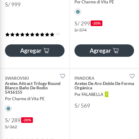
Por Charme di Vita PE
S/ 999
S/ 299
-20%
S/ 374
(1)
Agregar
Agregar
SWAROVSKI
PANDORA
Aretes Attract Trilogy Round
Aretes De Aro Doble De Forma
Blanco Baño De Rodio
Orgánica
5416155
Por FALABELLA
Por Charme di Vita PE
S/ 569
S/ 289
-20%
S/ 362