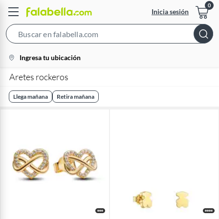
Inicia sesión
Search
Bar
location-
Ingresa tu ubicación
icon
Aretes rockeros
Llega mañana
Retira mañana