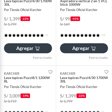
Lava tapices Puzzi4/30 1700W
Aspiradora vertical 2 en 1 VCL
30L
Stick 1000W
Por Tienda Oficial Karcher
Por Tienda Oficial Karcher
S/ 1,399
S/ 99
-22%
-41%
S/ 1,799
S/ 169
(2)
(13)
Agregar
Agregar
Patrocinado
Patrocinado
KARCHER
KARCHER
Lava tapices Puzzi8/1 1200W
Lava tapices Puzzi4/30 1700W
8L
30L
Por Tienda Oficial Karcher
Por Tienda Oficial Karcher
S/ 3,009
S/ 1,399
-19%
-22%
S/ 3,719
S/ 1,799
(1)
(2)