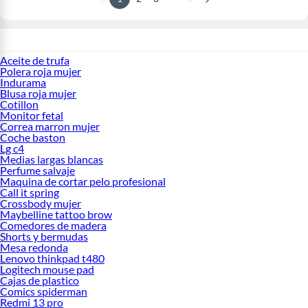
Aceite de trufa
Polera roja mujer
Indurama
Blusa roja mujer
Cotillon
Monitor fetal
Correa marron mujer
Coche baston
Lg c4
Medias largas blancas
Perfume salvaje
Maquina de cortar pelo profesional
Call it spring
Crossbody mujer
Maybelline tattoo brow
Comedores de madera
Shorts y bermudas
Mesa redonda
Lenovo thinkpad t480
Logitech mouse pad
Cajas de plastico
Comics spiderman
Redmi 13 pro