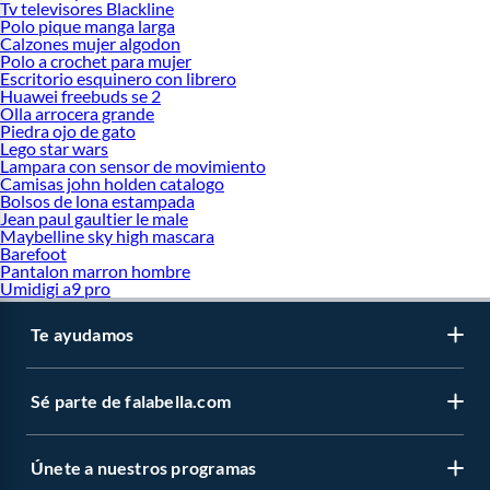
Tv televisores Blackline
Polo pique manga larga
Calzones mujer algodon
Polo a crochet para mujer
Escritorio esquinero con librero
Huawei freebuds se 2
Olla arrocera grande
Piedra ojo de gato
Lego star wars
Lampara con sensor de movimiento
Camisas john holden catalogo
Bolsos de lona estampada
Jean paul gaultier le male
Maybelline sky high mascara
Barefoot
Pantalon marron hombre
Umidigi a9 pro
Te ayudamos
Sé parte de falabella.com
Únete a nuestros programas