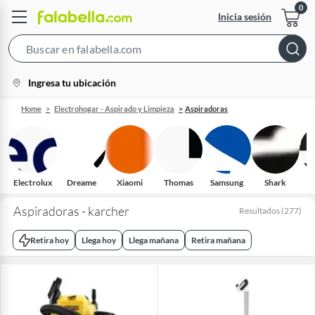
Inicia sesión
Search
Bar
location-
Ingresa tu ubicación
icon
Home
Electrohogar - Aspirado y Limpieza
Aspiradoras
Electrolux
Dreame
Xiaomi
Thomas
Samsung
Shark
S
Aspiradoras - karcher
Resultados
(
277
)
Retira hoy
Llega hoy
Llega mañana
Retira mañana