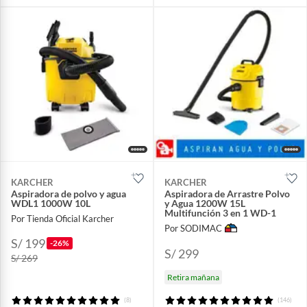
KARCHER
KARCHER
Aspiradora de polvo y agua
Aspiradora de Arrastre Polvo
WDL1 1000W 10L
y Agua 1200W 15L
Multifunción 3 en 1 WD-1
Por Tienda Oficial Karcher
Por SODIMAC
S/ 199
-26%
S/ 299
S/ 269
Retira mañana
(8)
(146)