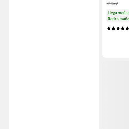
S/ 159
Llega maña
Retira mañ