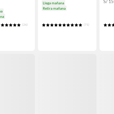
S/ 15
Llega mañana
Retira mañana
na
ana
(26)
(71)