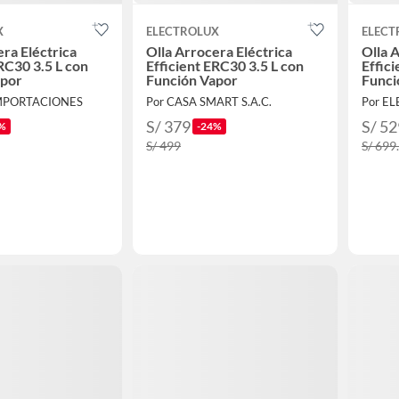
X
ELECTROLUX
ELECT
era Eléctrica
Olla Arrocera Eléctrica
Olla 
RC30 3.5 L con
Efficient ERC30 3.5 L con
Effic
apor
Función Vapor
Funci
MPORTACIONES
Por CASA SMART S.A.C.
Por E
S/ 379
S/ 52
%
-24%
S/ 499
S/ 699