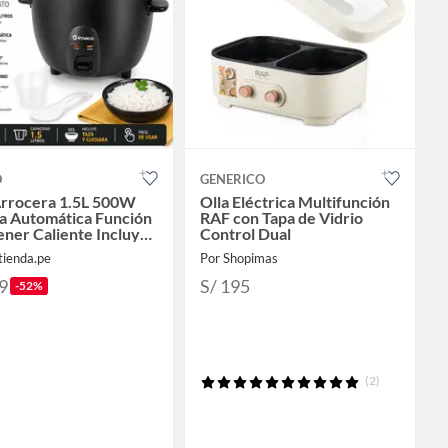
O
GENERICO
Arrocera 1.5L 500W
Olla Eléctrica Multifunción
a Automática Función
RAF con Tapa de Vidrio
ner Caliente Incluye
Control Dual
y Cuchara
tienda.pe
Por Shopimas
9
S/ 195
-52%
(2)