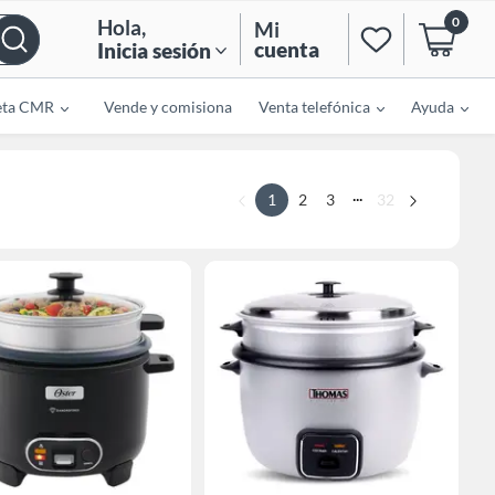
0
Hola
,
Mi
cuenta
Inicia sesión
eta CMR
Vende y comisiona
Venta telefónica
Ayuda
...
1
2
3
32