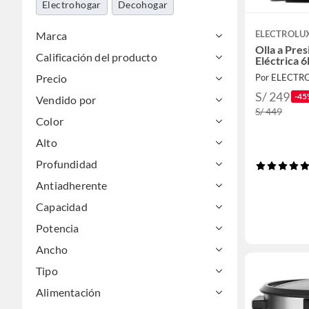
Electrohogar
Decohogar
ELECTROLU
Marca
Olla a Pre
Calificación del producto
Eléctrica 
Precio
S/ 249
-45
Vendido por
S/ 449
Color
Alto
Profundidad
Antiadherente
Capacidad
Potencia
Ancho
Tipo
Alimentación