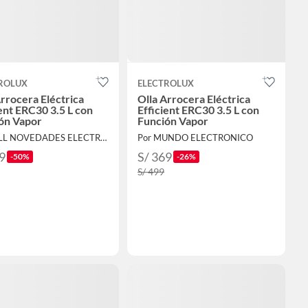
ROLUX
ELECTROLUX
Arrocera Eléctrica
Olla Arrocera Eléctrica
ient ERC30 3.5 L con
Efficient ERC30 3.5 L con
ón Vapor
Función Vapor
Por FULL NOVEDADES ELECTROHOGAR E.I.R.L.
Por MUNDO ELECTRONICO
9
S/ 369
-50%
-26%
S/ 499