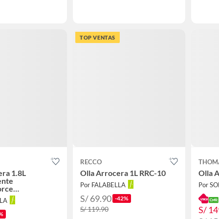
TOP VENTAS
RECCO
THOM
era 1.8L
Olla Arrocera 1L RRC-10
Olla 
ente
Por FALABELLA
Por S
orce
10DFSKE
S/ 69.90
-42%
LLA
S/ 14
S/ 119.90
%