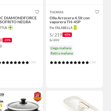
THOMAS
OC DIAMONDFORCE
Olla Arrocera 4.5lt con
 SOFRITO NEGRA
vaporera TH-45P
OTTUS
Por FALABELLA
S/ 219
-45%
9
S/ 399
-29%
9
Llega mañana
Retira mañana
(22)
(18)