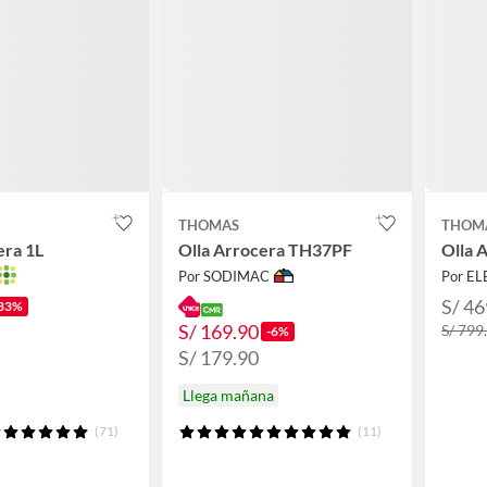
THOMAS
THOM
era 1L
Olla Arrocera TH37PF
Olla 
Por SODIMAC
Por E
S/ 46
33%
S/ 169.90
S/ 799
-6%
S/ 179.90
Llega mañana
(71)
(11)