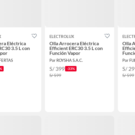
X
ELECTROLUX
ELECT
era Eléctrica
Olla Arrocera Eléctrica
Olla 
RC30 3.5 L con
Efficient ERC30 3.5 L con
Effic
apor
Función Vapor
Funci
OFERTAS
Por ROYSHA S.A.C.
S/ 399
S/ 29
%
-33%
S/ 599
S/ 599