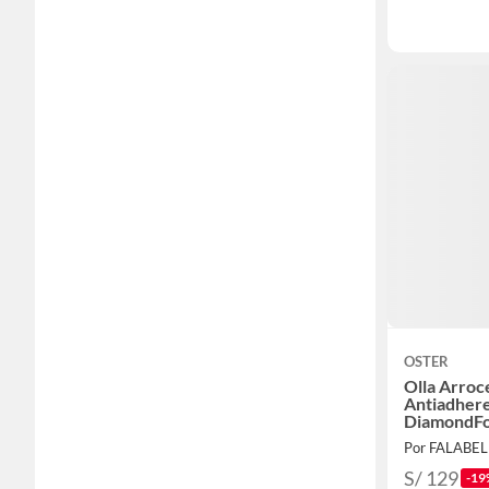
OSTER
Olla Arroc
Antiadher
DiamondF
CKSTRCB
Por FALABE
S/ 129
-19