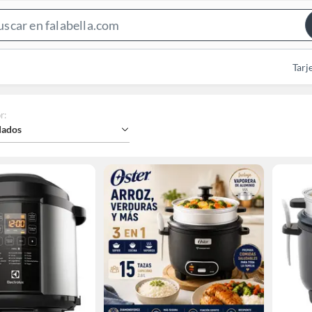
Search
Bar
Tarj
r
:
ados