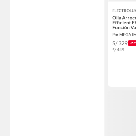
ELECTROLU
Olla Arroc
Efficient E
Función V
Por MEGA I
S/ 329
-27
S/ 449