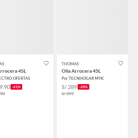
AS
THOMAS
Arrocera 45L
Olla Arrocera 45L
LECTRO OFERTAS
Por TECNHOGAR MYK
9.90
S/ 289
-41%
-28%
.90
S/ 399