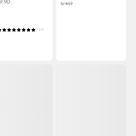
9.90
S/ 419
(12)