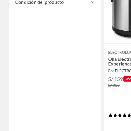
Condición del producto
ELECTROLU
Olla Eléctr
Experienc
S/ 159
-39
S/ 259