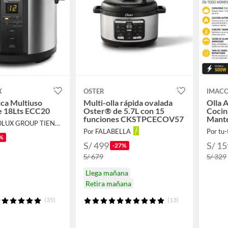
X
OSTER
IMAC
ica Multiuso
Multi-olla rápida ovalada
Olla 
e 18Lts ECC20
Oster® de 5.7L con 15
Cocin
funciones CKSTPCECOV57
Mante
Por ELECTROLUX GROUP TIENDA OFICIAL
Taza 
Por FALABELLA
Por tu-
%
S/ 499
S/ 15
-27%
S/ 679
S/ 329
Llega mañana
Retira mañana
(35)
(13)