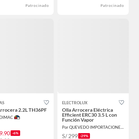
Patrocinado
Patrocinado
AS
ELECTROLUX
Arrocera 2.2L TH36PF
Olla Arrocera Eléctrica
Efficient ERC30 3.5 L con
ODIMAC
Función Vapor
Por QUEVEDO IMPORTACIONES S.A.C.
9.90
-6%
S/ 299
-29%