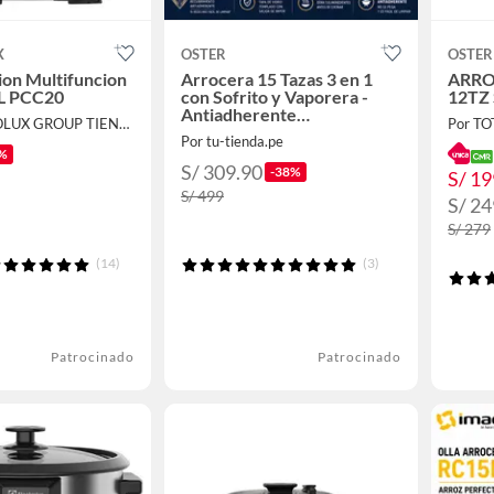
X
OSTER
OSTER
sion Multifuncion
Arrocera 15 Tazas 3 en 1
ARR
6L PCC20
con Sofrito y Vaporera -
12TZ
Antiadherente
Por ELECTROLUX GROUP TIENDA OFICIAL
Por T
DiamondForce
Por tu-tienda.pe
CKSTRC15DFBLK
%
S/ 309.90
-38%
S/ 19
S/ 499
S/ 24
S/ 279
(14)
(3)
Patrocinado
Patrocinado