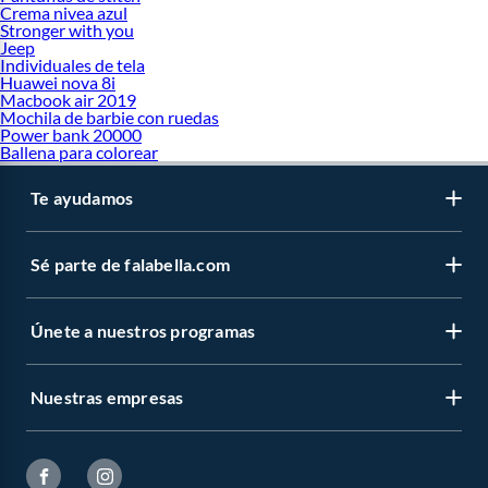
Crema nivea azul
Stronger with you
Jeep
Individuales de tela
Huawei nova 8i
Macbook air 2019
Mochila de barbie con ruedas
Power bank 20000
Ballena para colorear
Te ayudamos
Sé parte de falabella.com
Únete a nuestros programas
Nuestras empresas