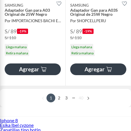
SAMSUNG
SAMSUNG
Adaptador Gan para A03
Adaptador Gan para A03S
Original de 25W Negro
Original de 25W Negro
Por IMPORTACIONES BACHI E.I.R.L.
Por SHOPCELLPERU
S/ 89
S/ 89
-19%
-19%
S/ 110
S/ 110
Llega mañana
Llega mañana
Retira mañana
Retira mañana
Agregar
Agregar
...
1
2
3
40
Iphone 8
Esika lbel cyzone
Zapatillas tipo botin