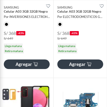
SAMSUNG
SAMSUNG
Celular A03 3GB 32GB Negro
Celular A03 3GB 32GB Negro
Por INVERISIONES ELECTROHOGAR S.A.C
Por ELECTRODOMESTICOS GALEXA
S/ 368
S/ 368
-43%
-43%
S/ 649
S/ 649
Llega mañana
Llega mañana
Retira mañana
Retira mañana
Agregar
Agregar