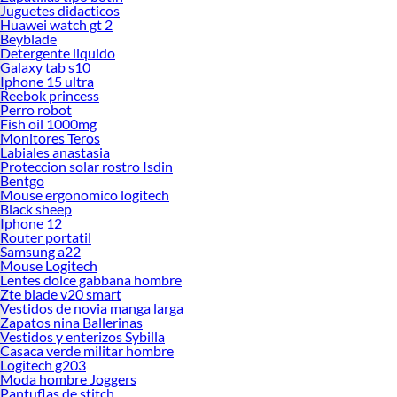
Juguetes didacticos
Huawei watch gt 2
Beyblade
Detergente liquido
Galaxy tab s10
Iphone 15 ultra
Reebok princess
Perro robot
Fish oil 1000mg
Monitores Teros
Labiales anastasia
Proteccion solar rostro Isdin
Bentgo
Mouse ergonomico logitech
Black sheep
Iphone 12
Router portatil
Samsung a22
Mouse Logitech
Lentes dolce gabbana hombre
Zte blade v20 smart
Vestidos de novia manga larga
Zapatos nina Ballerinas
Vestidos y enterizos Sybilla
Casaca verde militar hombre
Logitech g203
Moda hombre Joggers
Pantuflas de stitch