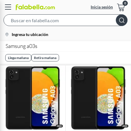
Inicia sesión
Search
Bar
location-
Ingresa tu ubicación
icon
Samsung a03s
Llega mañana
Retira mañana