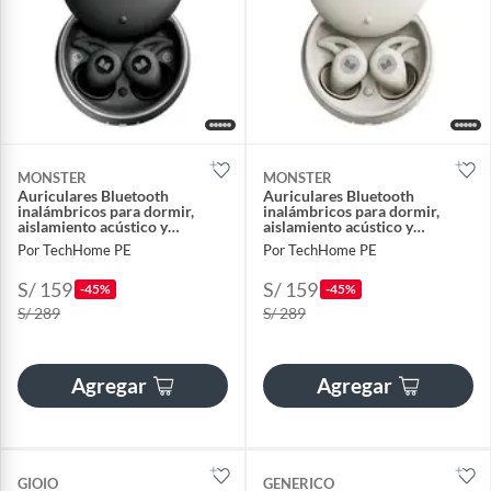
MONSTER
MONSTER
Auriculares Bluetooth
Auriculares Bluetooth
inalámbricos para dormir,
inalámbricos para dormir,
aislamiento acústico y
aislamiento acústico y
reducción de ruido
reducción de ruido
Por TechHome PE
Por TechHome PE
S/ 159
S/ 159
-45%
-45%
S/ 289
S/ 289
Agregar
Agregar
GIOIO
GENERICO