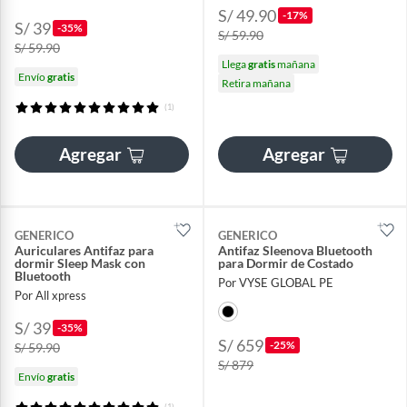
S/ 49.90
-17%
S/ 39
-35%
S/ 59.90
S/ 59.90
Llega
gratis
mañana
Envío
gratis
Retira mañana
(1)
Agregar
Agregar
GENERICO
GENERICO
Auriculares Antifaz para
Antifaz Sleenova Bluetooth
dormir Sleep Mask con
para Dormir de Costado
Bluetooth
Por VYSE GLOBAL PE
Por All xpress
S/ 39
-35%
S/ 659
-25%
S/ 59.90
S/ 879
Envío
gratis
(1)