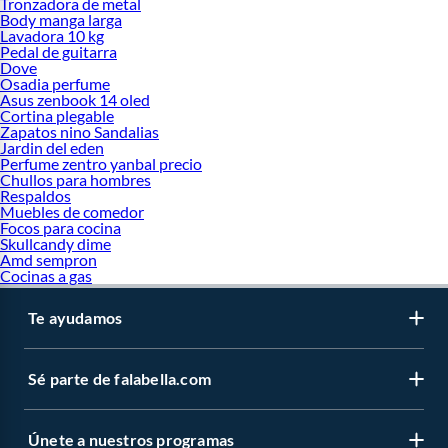
Tronzadora de metal
Body manga larga
Lavadora 10 kg
Pedal de guitarra
Dove
Osadia perfume
Asus zenbook 14 oled
Cortina plegable
Zapatos nino Sandalias
Jardin del eden
Perfume zentro yanbal precio
Chullos para hombres
Respaldos
Muebles de comedor
Focos para cocina
Skullcandy dime
Amd sempron
Cocinas a gas
Te ayudamos
Sé parte de falabella.com
Únete a nuestros programas