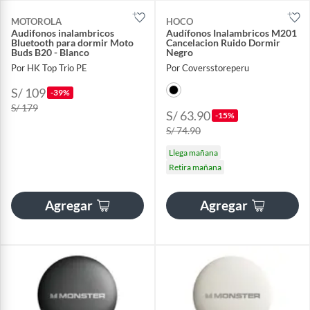
MOTOROLA
HOCO
Audifonos inalambricos
Audífonos Inalambricos M201
Bluetooth para dormir Moto
Cancelacion Ruido Dormir
Buds B20 - Blanco
Negro
Por HK Top Trio PE
Por Coversstoreperu
S/ 109
-39%
S/ 179
S/ 63.90
-15%
S/ 74.90
Llega mañana
Retira mañana
Agregar
Agregar