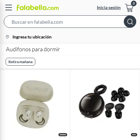
Inicia sesión
Search
Bar
location-
Ingresa tu ubicación
icon
Audifonos para dormir
Retira mañana