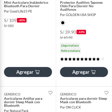
Mini Auriculare Inalámbrico
Protector Auditivo Tapones
Bluetooth Para Dormir
Oido Para Dormir No
Audifonos
Por Good Life23 PE
Por GOLDEN USA SHOP
S/ 109
-40%
S/ 182
S/ 39.90
-43%
S/ 69.90
Llega mañana
Retira mañana
(2)
Agregar
Agregar
GENERICO
GENERICO
Auriculares Antifaz para
Auriculares para dormir Sleep
dormir Sleep Mask con
Mask con Bluetooth
Bluetooth
Por ON CLICK
Por Natural Pack