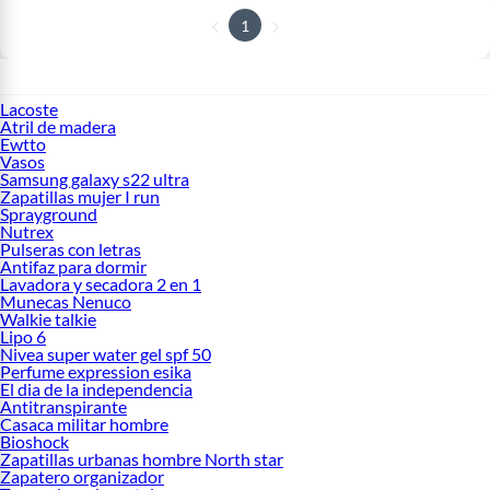
1
Lacoste
Atril de madera
Ewtto
Vasos
Samsung galaxy s22 ultra
Zapatillas mujer I run
Sprayground
Nutrex
Pulseras con letras
Antifaz para dormir
Lavadora y secadora 2 en 1
Munecas Nenuco
Walkie talkie
Lipo 6
Nivea super water gel spf 50
Perfume expression esika
El dia de la independencia
Antitranspirante
Casaca militar hombre
Bioshock
Zapatillas urbanas hombre North star
Zapatero organizador