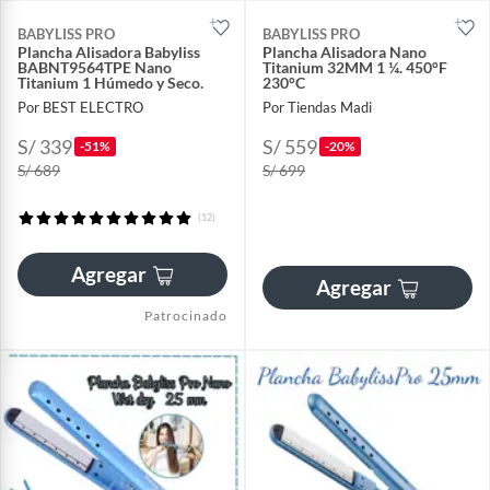
BABYLISS PRO
BABYLISS PRO
Plancha Alisadora Babyliss
Plancha Alisadora Nano
BABNT9564TPE Nano
Titanium 32MM 1 ¼. 450°F
Titanium 1 Húmedo y Seco.
230°C
Por BEST ELECTRO
Por Tiendas Madi
S/ 339
S/ 559
-51%
-20%
S/ 689
S/ 699
(12)
Agregar
Agregar
Patrocinado