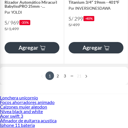
Rizador Automático Miracurl
Titanium 3/4" 19mm - 401°F
BabylissPRO 25mm -
Por INVERSIONESDAWA
BNTPP78PE
Por YOLDI
S/ 299
-40%
S/ 969
-35%
S/ 499
S/ 1,499
Agregar
Agregar
...
1
2
3
21
Lonchera unicornio
Focos ahorradores animado
Calzones mujer algodon
Nivea black and white
Acer swift 3
Afinador de guitarra acustica
Iphone 11 bateria