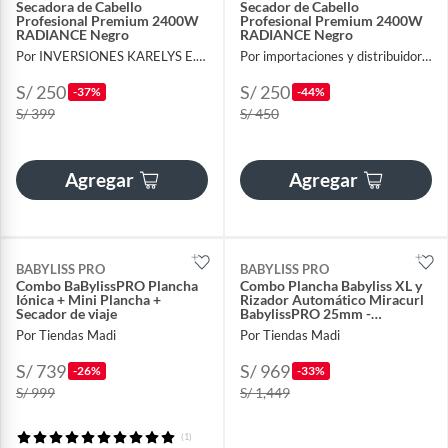
Secadora de Cabello
Secador de Cabello
Profesional Premium 2400W
Profesional Premium 2400W
RADIANCE Negro
RADIANCE Negro
Por INVERSIONES KARELYS E.I.R.L
Por importaciones y distribuidora A y F
S/ 250
S/ 250
-37%
-44%
S/ 399
S/ 450
Agregar
Agregar
BABYLISS PRO
BABYLISS PRO
Combo BaBylissPRO Plancha
Combo Plancha Babyliss XL y
Iónica + Mini Plancha +
Rizador Automático Miracurl
Secador de viaje
BabylissPRO 25mm -
BNTPP78PE
Por Tiendas Madi
Por Tiendas Madi
S/ 739
S/ 969
-26%
-33%
S/ 999
S/ 1,449
(1)