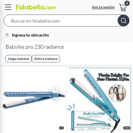
Inicia sesión
Search
Bar
location-
Ingresa tu ubicación
icon
Babyliss pro 230 radiance
Llega mañana
Retira mañana