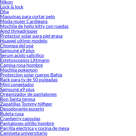
Nikon
Lock & lock
Dha
Maquinas para cortar pelo
Moda mujer Cardigans
Mochila de hello kitty con ruedas
Amd threadripper
Protector solar para piel grasa
Huawei ultimo modelo
Chompa del psg
Samsung a9 plus
Serum acido salicilico
Estetoscopios Littmann
Camisa rosa hombre
Mochila pokemon
Proteccion solar cuerpo Bahia
Rack para tv de 50 pulgadas
Mini congelador
Samsung a9 plus
Organizador de pantalones
Ron Santa teresa
Zapatillas Tommy hilfiger
Desodorante eucerin
Ruleta rusa
Cranberry capsulas
Pantalones pitillo hombre
Parrilla electrica y cocina de mesa
Camiseta universitario