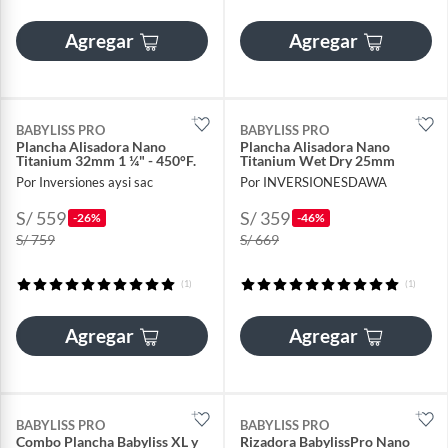
Agregar
Agregar
BABYLISS PRO
BABYLISS PRO
Plancha Alisadora Nano
Plancha Alisadora Nano
Titanium 32mm 1 ¼" - 450°F.
Titanium Wet Dry 25mm
Por Inversiones aysi sac
Por INVERSIONESDAWA
S/ 559
S/ 359
-26%
-46%
S/ 759
S/ 669
(1)
(1)
Agregar
Agregar
BABYLISS PRO
BABYLISS PRO
Combo Plancha Babyliss XL y
Rizadora BabylissPro Nano