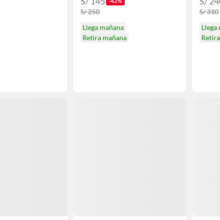
S/ 145
S/ 24
-42%
S/ 250
S/ 310
Llega mañana
Llega
Retira mañana
Retir