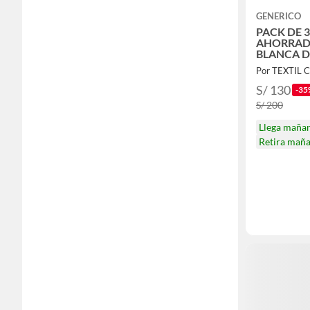
GENERICO
PACK DE 
AHORRAD
BLANCA D
Por TEXTIL 
S/ 130
-35
S/ 200
Llega maña
Retira mañ