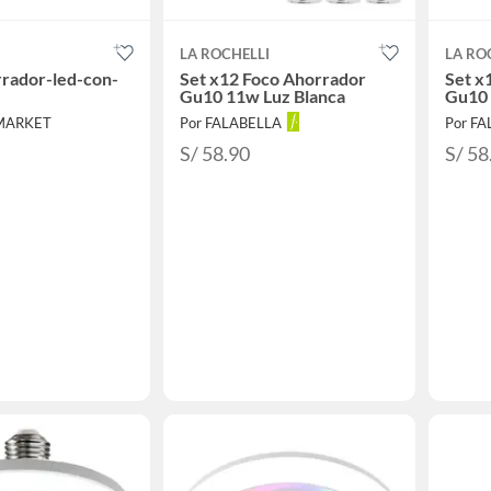
LA ROCHELLI
LA RO
rador-led-con-
Set x12 Foco Ahorrador
Set x
Gu10 11w Luz Blanca
Gu10 
 MARKET
Por FALABELLA
Por F
S/ 58.90
S/ 58