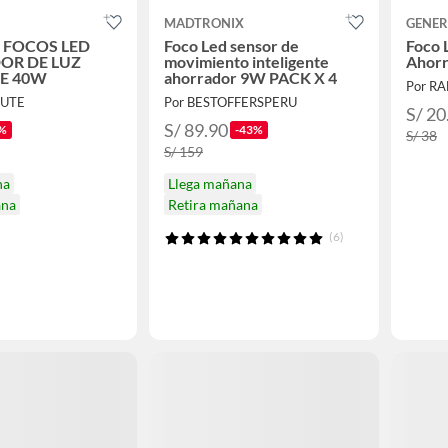
MADTRONIX
GENER
3 FOCOS LED
Foco Led sensor de
Foco 
OR DE LUZ
movimiento inteligente
Ahorr
E 40W
ahorrador 9W PACK X 4
Por RA
CUTE
Por BESTOFFERSPERU
S/ 20
S/ 89.90
%
-43%
S/ 38
S/ 159
na
Llega mañana
ana
Retira mañana
(6)