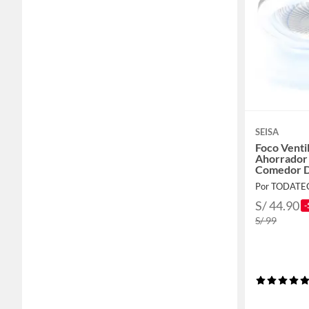
SEISA
Foco Venti
Ahorrador 
Comedor D
Aromas
Por TODAT
S/ 44.90
-
S/ 99