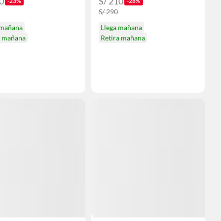
0
S/ 210
-23%
-28%
S/ 290
 mañana
Llega mañana
a mañana
Retira mañana