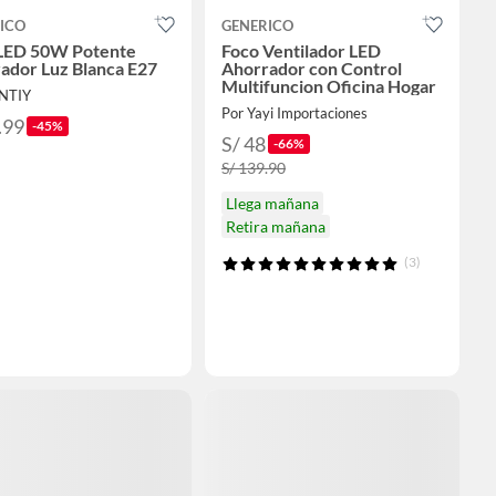
ICO
GENERICO
LED 50W Potente
Foco Ventilador LED
ador Luz Blanca E27
Ahorrador con Control
Multifuncion Oficina Hogar
NTIY
Por Yayi Importaciones
.99
-45%
S/ 48
-66%
S/ 139.90
Llega mañana
Retira mañana
(3)