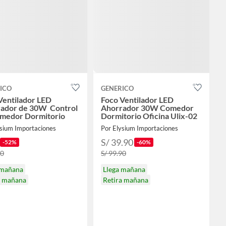
ICO
GENERICO
Ventilador LED
Foco Ventilador LED
ador de 30W Control
Ahorrador 30W Comedor
medor Dormitorio
Dormitorio Oficina Ulix-02
ysium Importaciones
Por Elysium Importaciones
S/ 39.90
-52%
-60%
90
S/ 99.90
 mañana
Llega mañana
a mañana
Retira mañana