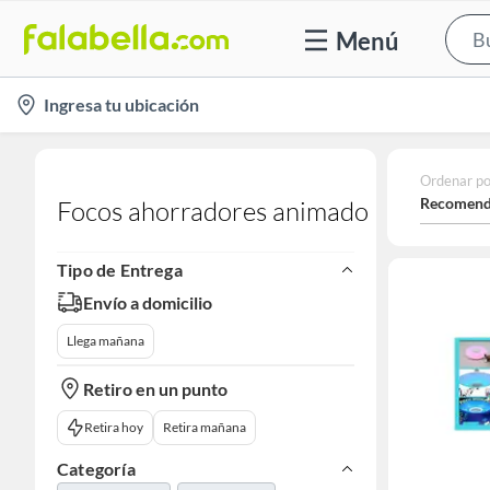
Menú
location-
Ingresa tu ubicación
icon
Ordenar po
Recomend
Focos ahorradores animado
Tipo de Entrega
Envío a domicilio
Llega mañana
Retiro en un punto
Retira hoy
Retira mañana
Categoría