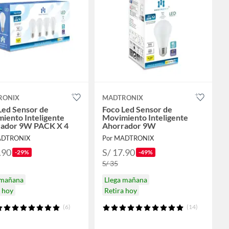
RONIX
MADTRONIX
Led Sensor de
Foco Led Sensor de
iento Inteligente
Movimiento Inteligente
ador 9W PACK X 4
Ahorrador 9W
ADTRONIX
Por MADTRONIX
.90
S/ 17.90
-29%
-49%
S/ 35
 mañana
Llega mañana
a hoy
Retira hoy
(6)
(14)