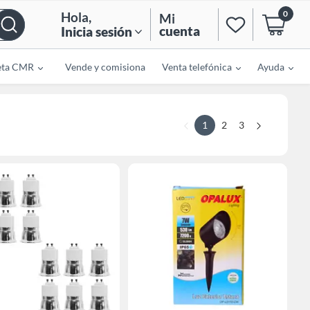
0
Hola
,
Mi
cuenta
Inicia sesión
eta CMR
Vende y comisiona
Venta telefónica
Ayuda
1
2
3