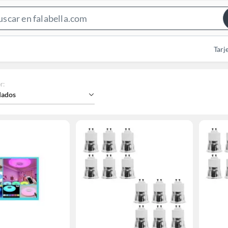
Search
Bar
Tarj
r
:
ados