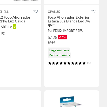
CHELLI
OPALUX
12 Foco Ahorrador
Foco Ahorrador Exterior
11w Luz Calida
Estaca Luz Blanca Led 7w
Ip65
ALABELLA
Por FENIX IMPORT PERU
.90
S/ 28
-28%
S/ 39
Llega mañana
Retira mañana
(1)