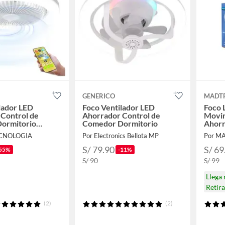
GENERICO
MADT
lador LED
Foco Ventilador LED
Foco 
Control de
Ahorrador Control de
Movim
ormitorio
Comedor Dormitorio
Ahorr
ECNOLOGIA
Por Electronics Bellota MP
Por M
S/ 79.90
S/ 69
55%
-11%
S/ 90
S/ 99
Llega
Retir
(2)
(2)