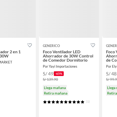
GENERICO
GENER
lador 2 en 1
Foco Ventilador LED
Foco 
 30W
Ahorrador de 30W Control
Ahorr
de Comedor Dormitorio
de Co
 MARKET
Por Yayi Importaciones
Por El
S/ 49
S/ 48
-65%
S/ 139.90
S/ 99.
Llega mañana
Llega
Retira mañana
Retir
(1)