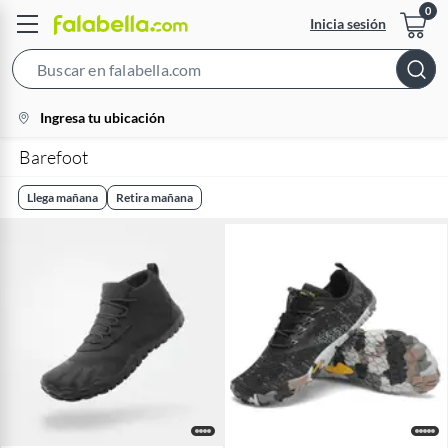
Inicia sesión
Search
Bar
location-
Ingresa tu ubicación
icon
Barefoot
Llega mañana
Retira mañana