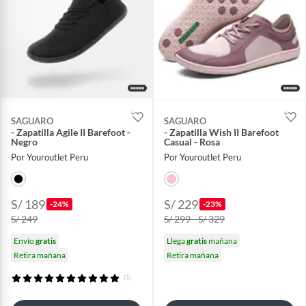
SAGUARO
SAGUARO
- Zapatilla Agile II Barefoot -
- Zapatilla Wish II Barefoot
Negro
Casual - Rosa
Por Youroutlet Peru
Por Youroutlet Peru
S/ 189
S/ 229
-24%
-23%
S/ 249
S/ 299 - S/ 329
Envío
gratis
Llega
gratis
mañana
Retira mañana
Retira mañana
(1)