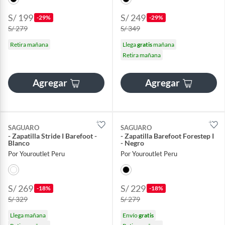
S/ 199
S/ 249
-29%
-29%
S/ 279
S/ 349
Retira mañana
Llega
gratis
mañana
Retira mañana
Agregar
Agregar
SAGUARO
SAGUARO
- Zapatilla Stride I Barefoot -
- Zapatilla Barefoot Forestep I
Blanco
- Negro
Por Youroutlet Peru
Por Youroutlet Peru
S/ 269
S/ 229
-18%
-18%
S/ 329
S/ 279
Llega mañana
Envío
gratis