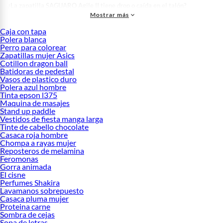
¿La zapatilla SAGUARO Agile II tiene drop o caída en el talón?
Mostrar más
No, es una zapatilla de cero caída, completamente plana entre talón y punta, lo
Caja con tapa
que ayuda a mantener una postura más natural al caminar.
Polera blanca
¿De qué material está hecha la suela de la Agile II Barefoot?
Perro para colorear
Zapatillas mujer Asics
La suela está fabricada en 100% caucho natural, sin plásticos, ofreciendo
Cotillon dragon ball
resistencia, flexibilidad y mejor conexión con el suelo.
Batidoras de pedestal
Vasos de plastico duro
¿Qué tipo de puntera tiene la zapatilla SAGUARO Agile II?
Polera azul hombre
Tinta epson l375
Cuenta con puntera ancha que permite que los dedos se abran naturalmente, sin
Maquina de masajes
presión ni roces, proporcionando mayor libertad de movimiento.
Stand up paddle
Vestidos de fiesta manga larga
¿Cuánto pesa cada zapatilla SAGUARO Agile II Barefoot?
Tinte de cabello chocolate
Casaca roja hombre
Cada zapatilla pesa aproximadamente 244 gramos en talla EU 39, lo que la hace
Chompa a rayas mujer
muy ligera y cómoda para uso prolongado.
Reposteros de melamina
Feromonas
¿De qué material está hecho el exterior de la zapatilla Agile II?
Gorra animada
El cisne
El material exterior es tejido Knit tipo calcetín, suave y flexible, que se adapta al
Perfumes Shakira
pie de forma natural.
Lavamanos sobrepuesto
¿Qué grosor tiene la plantilla de la SAGUARO Agile II?
Casaca pluma mujer
Proteina carne
La plantilla tiene 4 mm de espuma reciclable, complementando la suela delgada
Sombra de cejas
Sopa de letras
para mantener la sensación barefoot.