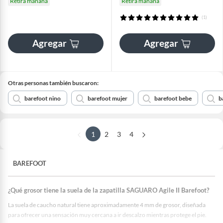
Retira mañana
Retira mañana
(1)
Agregar
Agregar
Otras personas también buscaron:
barefoot nino
barefoot mujer
barefoot bebe
b
1
2
3
4
BAREFOOT
¿Qué grosor tiene la suela de la zapatilla SAGUARO Agile II Barefoot?
La suela de caucho natural tiene aproximadamente 4 mm de grosor, diseñada
para ofrecer una sensación muy cercana a ir descalzo mientras protege el pie.