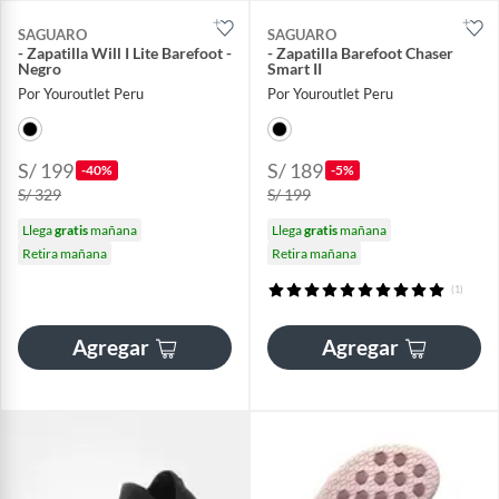
SAGUARO
SAGUARO
- Zapatilla Will I Lite Barefoot -
- Zapatilla Barefoot Chaser
Negro
Smart II
Por Youroutlet Peru
Por Youroutlet Peru
S/ 199
S/ 189
-40%
-5%
S/ 329
S/ 199
Llega
gratis
mañana
Llega
gratis
mañana
Retira mañana
Retira mañana
(1)
Agregar
Agregar