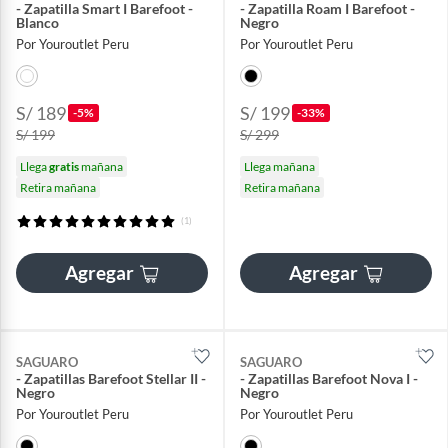
- Zapatilla Smart I Barefoot -
- Zapatilla Roam I Barefoot -
Blanco
Negro
Por Youroutlet Peru
Por Youroutlet Peru
S/ 189
S/ 199
-5%
-33%
S/ 199
S/ 299
Llega
gratis
mañana
Llega mañana
Retira mañana
Retira mañana
(1)
Agregar
Agregar
SAGUARO
SAGUARO
- Zapatillas Barefoot Stellar II -
- Zapatillas Barefoot Nova I -
Negro
Negro
Por Youroutlet Peru
Por Youroutlet Peru