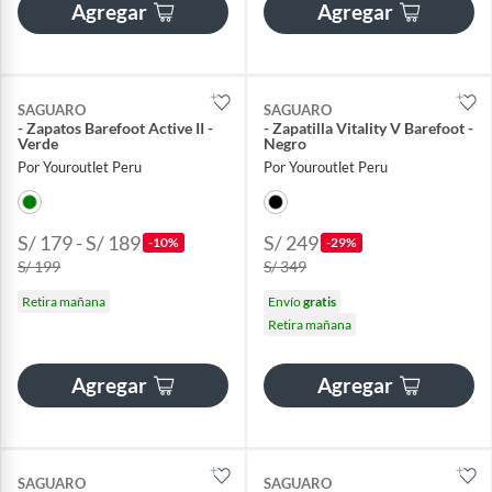
Agregar
Agregar
SAGUARO
SAGUARO
- Zapatos Barefoot Active II -
- Zapatilla Vitality V Barefoot -
Verde
Negro
Por Youroutlet Peru
Por Youroutlet Peru
S/ 179 - S/ 189
S/ 249
-10%
-29%
S/ 199
S/ 349
Retira mañana
Envío
gratis
Retira mañana
Agregar
Agregar
SAGUARO
SAGUARO