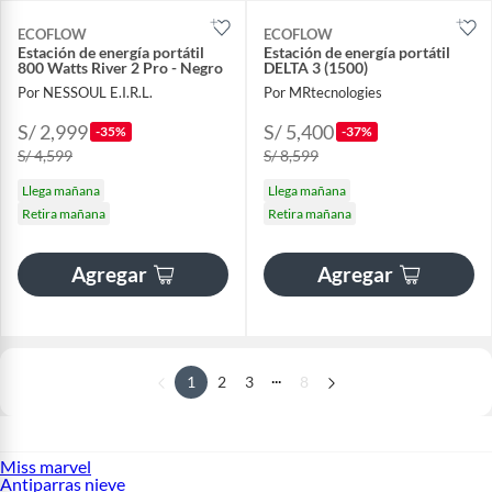
ECOFLOW
ECOFLOW
Estación de energía portátil
Estación de energía portátil
800 Watts River 2 Pro - Negro
DELTA 3 (1500)
Por NESSOUL E.I.R.L.
Por MRtecnologies
S/ 2,999
S/ 5,400
-35%
-37%
S/ 4,599
S/ 8,599
Llega mañana
Llega mañana
Retira mañana
Retira mañana
Agregar
Agregar
...
1
2
3
8
Miss marvel
Antiparras nieve