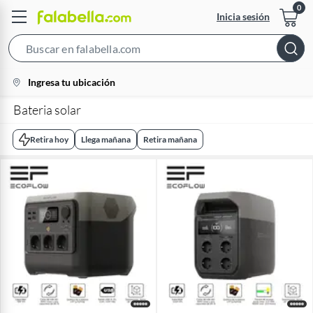
Inicia sesión
Search
Bar
location-
Ingresa tu ubicación
icon
Bateria solar
Retira hoy
Llega mañana
Retira mañana