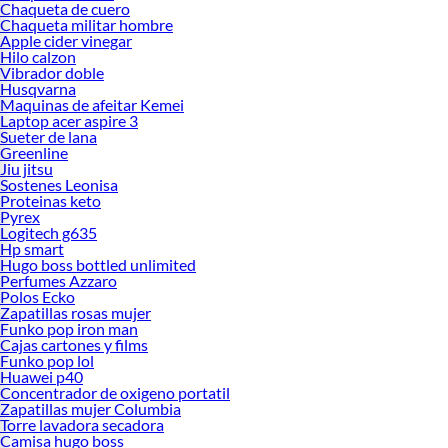
Chaqueta de cuero
Chaqueta militar hombre
Apple cider vinegar
Hilo calzon
Vibrador doble
Husqvarna
Maquinas de afeitar Kemei
Laptop acer aspire 3
Sueter de lana
Greenline
Jiu jitsu
Sostenes Leonisa
Proteinas keto
Pyrex
Logitech g635
Hp smart
Hugo boss bottled unlimited
Perfumes Azzaro
Polos Ecko
Zapatillas rosas mujer
Funko pop iron man
Cajas cartones y films
Funko pop lol
Huawei p40
Concentrador de oxigeno portatil
Zapatillas mujer Columbia
Torre lavadora secadora
Camisa hugo boss