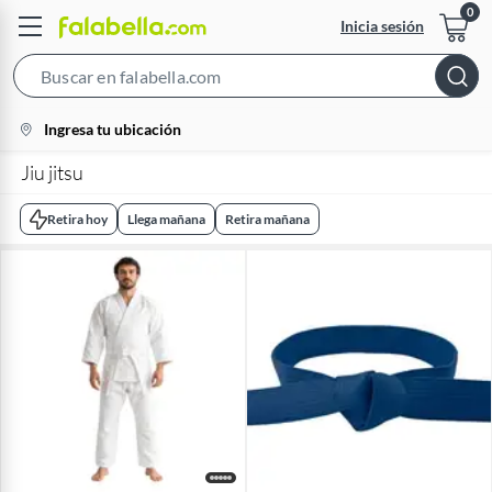
Inicia sesión
Search
Bar
location-
Ingresa tu ubicación
icon
Jiu jitsu
Retira hoy
Llega mañana
Retira mañana