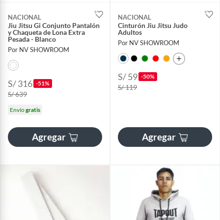
NACIONAL
NACIONAL
Jiu Jitsu Gi Conjunto Pantalón
Cinturón Jiu Jitsu Judo
y Chaqueta de Lona Extra
Adultos
Pesada - Blanco
Por NV SHOWROOM
Por NV SHOWROOM
S/ 59
-50%
S/ 316
-51%
S/ 119
S/ 639
Envío
gratis
Agregar
Agregar