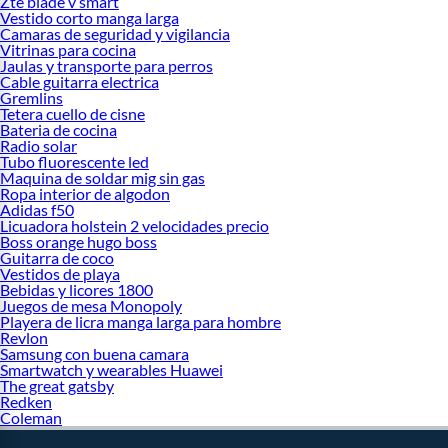
Zte blade v smart
Vestido corto manga larga
Camaras de seguridad y vigilancia
Vitrinas para cocina
Jaulas y transporte para perros
Cable guitarra electrica
Gremlins
Tetera cuello de cisne
Bateria de cocina
Radio solar
Tubo fluorescente led
Maquina de soldar mig sin gas
Ropa interior de algodon
Adidas f50
Licuadora holstein 2 velocidades precio
Boss orange hugo boss
Guitarra de coco
Vestidos de playa
Bebidas y licores 1800
Juegos de mesa Monopoly
Playera de licra manga larga para hombre
Revlon
Samsung con buena camara
Smartwatch y wearables Huawei
The great gatsby
Redken
Coleman