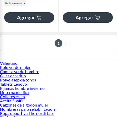
Retira mañana
Agregar
Agregar
1
Valentino
Polo verde mujer
Camisa verde hombre
Ollas de vidrio
Polvo asepxia tonos
Tablets Lenovo
Pijamas hombre invierno
Linterna medica
Collares esika
Aceite 5w40
Calzones de algodon mujer
Hombreras para rehabilitacion
Ropa deportiva The north face