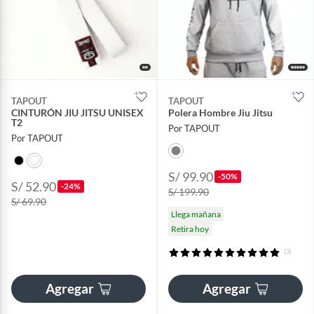
TAPOUT
TAPOUT
CINTURÓN JIU JITSU UNISEX
Polera Hombre Jiu Jitsu
T2
Por TAPOUT
Por TAPOUT
S/ 99.90
-50%
S/ 52.90
-24%
S/ 199.90
S/ 69.90
Llega mañana
Retira hoy
(3)
Agregar
Agregar