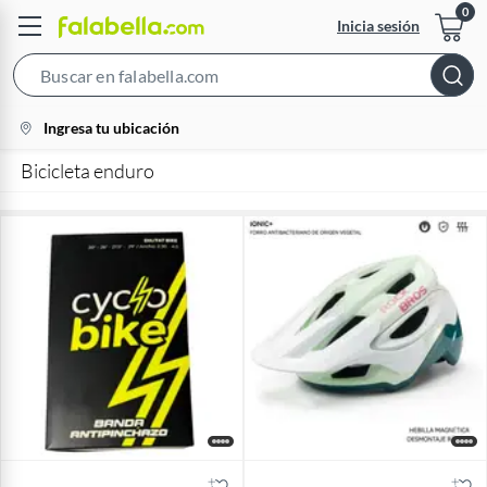
Inicia sesión
Search
Bar
location-
Ingresa tu ubicación
icon
Bicicleta enduro