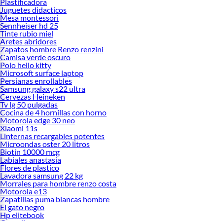
Plastificadora
Juguetes didacticos
Mesa montessori
Sennheiser hd 25
Tinte rubio miel
Aretes abridores
Zapatos hombre Renzo renzini
Camisa verde oscuro
Polo hello kitty
Microsoft surface laptop
Persianas enrollables
Samsung galaxy s22 ultra
Cervezas Heineken
Tv lg 50 pulgadas
Cocina de 4 hornillas con horno
Motorola edge 30 neo
Xiaomi 11s
Linternas recargables potentes
Microondas oster 20 litros
Biotin 10000 mcg
Labiales anastasia
Flores de plastico
Lavadora samsung 22 kg
Morrales para hombre renzo costa
Motorola e13
Zapatillas puma blancas hombre
El gato negro
Hp elitebook