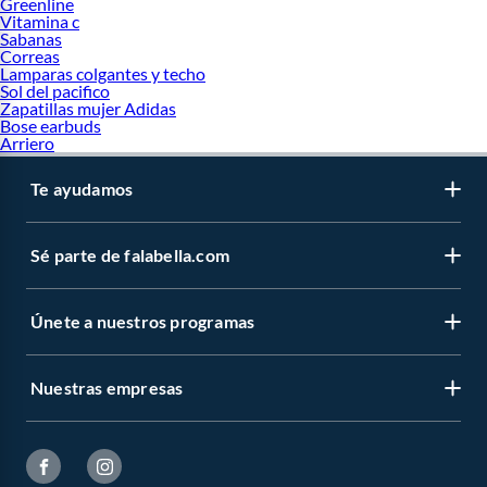
Greenline
Vitamina c
Sabanas
Correas
Lamparas colgantes y techo
Sol del pacifico
Zapatillas mujer Adidas
Bose earbuds
Arriero
Te ayudamos
Sé parte de falabella.com
Únete a nuestros programas
Nuestras empresas