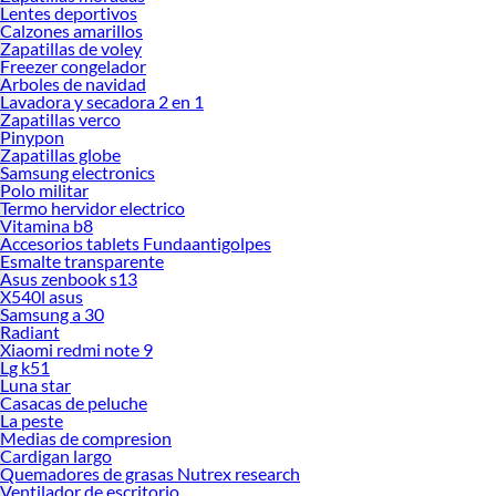
Lentes deportivos
Calzones amarillos
Zapatillas de voley
Freezer congelador
Arboles de navidad
Lavadora y secadora 2 en 1
Zapatillas verco
Pinypon
Zapatillas globe
Samsung electronics
Polo militar
Termo hervidor electrico
Vitamina b8
Accesorios tablets Fundaantigolpes
Esmalte transparente
Asus zenbook s13
X540l asus
Samsung a 30
Radiant
Xiaomi redmi note 9
Lg k51
Luna star
Casacas de peluche
La peste
Medias de compresion
Cardigan largo
Quemadores de grasas Nutrex research
Ventilador de escritorio