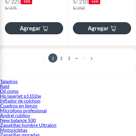
S/ 225
S/ 210
-18%
-16%
S/ 275
S/ 250
Agregar
Agregar
...
1
2
3
12
Taladros
Raid
Dji osmo
Hp laserjet p1102w
Inflador de colchon
Cuadros en lienzo
Microfono profesional
Andrei rubliov
New balance 500
Zapatillas hombre Ultralon
Motocicletas
Zapatillas moradas