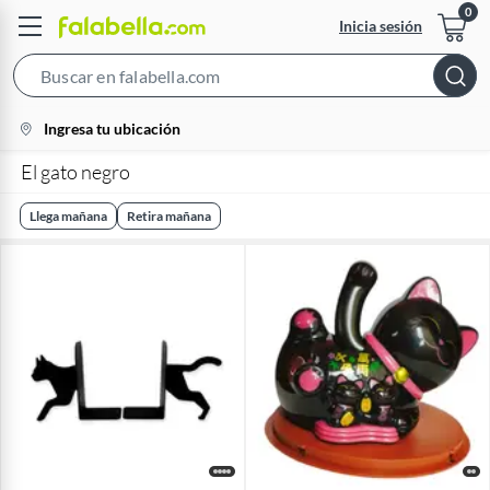
Inicia sesión
Search
Bar
location-
Ingresa tu ubicación
icon
El gato negro
Llega mañana
Retira mañana