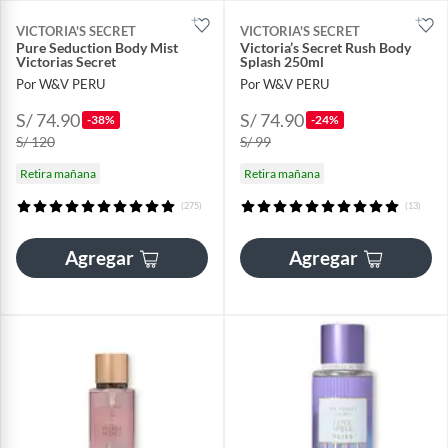
VICTORIA'S SECRET
VICTORIA'S SECRET
Pure Seduction Body Mist
Victoria’s Secret Rush Body
Victorias Secret
Splash 250ml
Por W&V PERU
Por W&V PERU
S/ 74.90
S/ 74.90
-38%
-24%
S/ 120
S/ 99
Retira mañana
Retira mañana
(275)
(13)
Agregar
Agregar