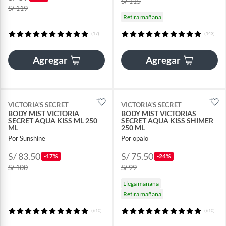
S/ 115
S/ 119
Retira mañana
(17)
(143)
Agregar
Agregar
VICTORIA'S SECRET
VICTORIA'S SECRET
BODY MIST VICTORIA
BODY MIST VICTORIAS
SECRET AQUA KISS ML 250
SECRET AQUA KISS SHIMER
ML
250 ML
Por Sunshine
Por opalo
S/ 83.50
S/ 75.50
-17%
-24%
S/ 100
S/ 99
Llega mañana
Retira mañana
(610)
(610)