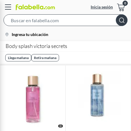
Inicia sesión
Search
Bar
location-
Ingresa tu ubicación
icon
Body splash victoria secrets
Llega mañana
Retira mañana