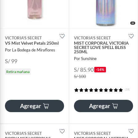
VICTORIA'S SECRET
VICTORIA'S SECRET
VS Mist Velvet Petals 250ml
MIST CORPORAL VICTORIA
SECRET LOVE SPELL BLISS
Por La Bodega de Miraflores
250ML
Por Sunshine
S/ 99
S/ 85.90
-14%
Retira mañana
S/ 100
(59)
Agregar
Agregar
VICTORIA'S SECRET
VICTORIA'S SECRET