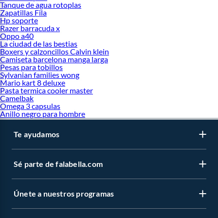
Tanque de agua rotoplas
Zapatillas Fila
Hp soporte
Razer barracuda x
Oppo a40
La ciudad de las bestias
Boxers y calzoncillos Calvin klein
Camiseta barcelona manga larga
Pesas para tobillos
Sylvanian families wong
Mario kart 8 deluxe
Pasta termica cooler master
Camelbak
Omega 3 capsulas
Anillo negro para hombre
Te ayudamos
Sé parte de falabella.com
Únete a nuestros programas