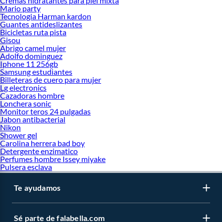
Cremas hidratantes para piel mixta
Mario party
Tecnologia Harman kardon
Guantes antideslizantes
Bicicletas ruta pista
Gisou
Abrigo camel mujer
Adolfo dominguez
Iphone 11 256gb
Samsung estudiantes
Billeteras de cuero para mujer
Lg electronics
Cazadoras hombre
Lonchera sonic
Monitor teros 24 pulgadas
Jabon antibacterial
Nikon
Shower gel
Carolina herrera bad boy
Detergente enzimatico
Perfumes hombre Issey miyake
Pulsera esclava
Te ayudamos
Sé parte de falabella.com