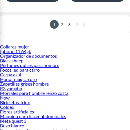
1
2
3
4
Collares mujer
Iphone 11 64gb
Organizador de documentos
Black sheep
Perfumes dulces para hombre
Focos led para carro
Carpa azul
Honor magic 5 pro
Zapatillas grises hombre
R3 yamaha
Morrales para hombre renzo costa
Now
Bicicletas Trinx
Coldex
Flores artificiales
Maquina para hacer abdominales
Meta quest 3
Buzo blanco