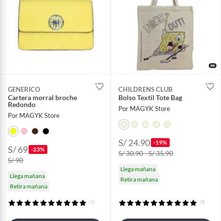
GENERICO
CHILDRENS CLUB
Cartera morral broche
Bolso Textil Tote Bag
Redondo
Por MAGYK Store
Por MAGYK Store
S/ 24.90
-19%
S/ 69
-23%
S/ 30.90 - S/ 35.90
S/ 90
Llega mañana
Llega mañana
Retira mañana
Retira mañana
(1)
(9)