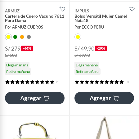
ARMUZ
IMPULS
Cartera de Cuero Vacuno 7611
Bolso Versátil Mujer Camel
Para Dama
Naia18
Por ARMUZ CUEROS
Por ECCO PERÚ
S/ 279
S/ 49.90
-44%
-29%
S/ 500
S/ 69.90
Llega mañana
Llega mañana
Retira mañana
Retira mañana
(4)
(7)
Agregar
Agregar