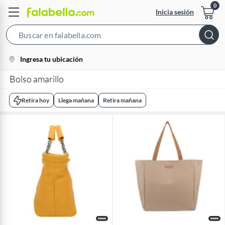
Inicia sesión
Search
Bar
location-
Ingresa tu ubicación
icon
Bolso amarillo
Retira hoy
Llega mañana
Retira mañana