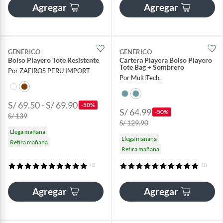
Agregar
Agregar
GENERICO
GENERICO
Bolso Playero Tote Resistente
Cartera Playera Bolso Playero
Tote Bag + Sombrero
Por ZAFIROS PERU IMPORT
Por MultiTech.
S/ 69.50 - S/ 69.90
-50%
S/ 64.99
-50%
S/ 139
S/ 129.90
Llega mañana
Llega mañana
Retira mañana
Retira mañana
(1)
(1)
Agregar
Agregar