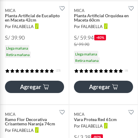
MICA
MICA
Planta Artificial de Eucalipto
Planta Artificial Orquídea en
en Maceta 42cm
Maceta 60cm
Por FALABELLA
Por FALABELLA
S/ 39.90
S/ 59.94
-40%
S/ 99.90
Llega mañana
Llega mañana
Retira mañana
Retira mañana
(23)
(6)
Agregar
Agregar
MICA
MICA
Ramo Flor Decorativa
Vara Protea Red 61cm
Crisantemo Naranja 74cm
Por FALABELLA
Por FALABELLA
S/ 3.38
-80%