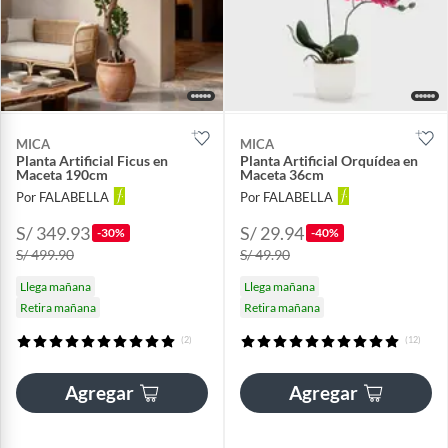
MICA
MICA
Planta Artificial Ficus en
Planta Artificial Orquídea en
Maceta 190cm
Maceta 36cm
Por FALABELLA
Por FALABELLA
S/ 349.93
S/ 29.94
-30%
-40%
S/ 499.90
S/ 49.90
Llega mañana
Llega mañana
Retira mañana
Retira mañana
(2)
(12)
Agregar
Agregar