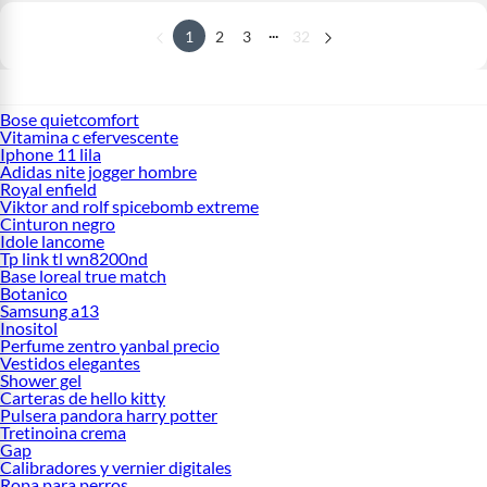
...
1
2
3
32
Bose quietcomfort
Vitamina c efervescente
Iphone 11 lila
Adidas nite jogger hombre
Royal enfield
Viktor and rolf spicebomb extreme
Cinturon negro
Idole lancome
Tp link tl wn8200nd
Base loreal true match
Botanico
Samsung a13
Inositol
Perfume zentro yanbal precio
Vestidos elegantes
Shower gel
Carteras de hello kitty
Pulsera pandora harry potter
Tretinoina crema
Gap
Calibradores y vernier digitales
Ropa para perros