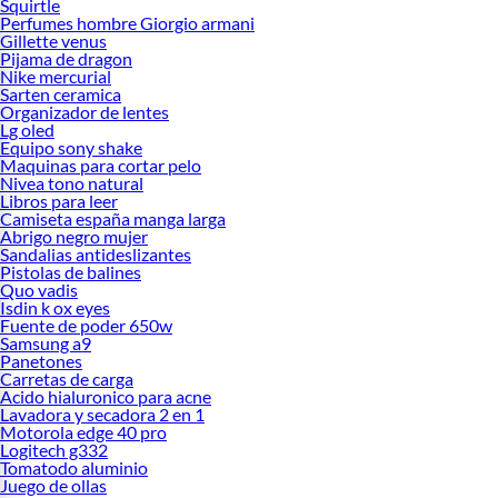
Squirtle
Perfumes hombre Giorgio armani
Gillette venus
Pijama de dragon
Nike mercurial
Sarten ceramica
Organizador de lentes
Lg oled
Equipo sony shake
Maquinas para cortar pelo
Nivea tono natural
Libros para leer
Camiseta españa manga larga
Abrigo negro mujer
Sandalias antideslizantes
Pistolas de balines
Quo vadis
Isdin k ox eyes
Fuente de poder 650w
Samsung a9
Panetones
Carretas de carga
Acido hialuronico para acne
Lavadora y secadora 2 en 1
Motorola edge 40 pro
Logitech g332
Tomatodo aluminio
Juego de ollas