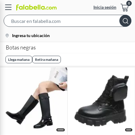
Inicia sesión
Search
Bar
location-
Ingresa tu ubicación
icon
Botas negras
Llega mañana
Retira mañana