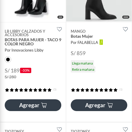
LB LIBBY CALZADOS Y
MANGO
ACCESORIOS
Botas Mujer
BOTAS PARA MUJER - TACO 9
Por FALABELLA
COLOR NEGRO
Por Innovaciones Libby
S/ 859
Llega mañana
S/ 189
Retira mañana
-33%
S/ 280
(5)
(1)
Agregar
Agregar
TIOZONEY
TIOZONEY