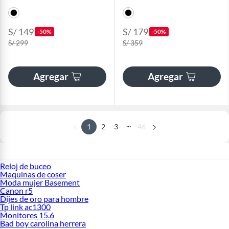
S/ 149
S/ 179
-50%
-50%
S/ 299
S/ 359
Agregar
Agregar
...
1
2
3
46
Reloj de buceo
Maquinas de coser
Moda mujer Basement
Canon r5
Dijes de oro para hombre
Tp link ac1300
Monitores 15.6
Bad boy carolina herrera