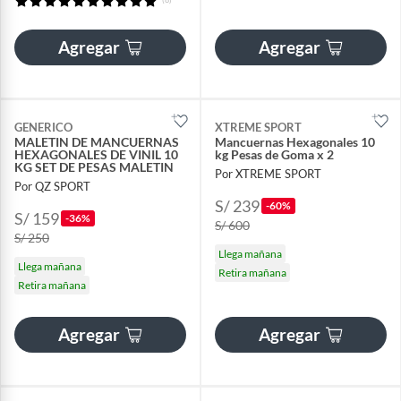
Agregar
Agregar
GENERICO
XTREME SPORT
MALETIN DE MANCUERNAS
Mancuernas Hexagonales 10
HEXAGONALES DE VINIL 10
kg Pesas de Goma x 2
KG SET DE PESAS MALETIN
Por XTREME SPORT
Por QZ SPORT
S/ 239
-60%
S/ 159
-36%
S/ 600
S/ 250
Llega mañana
Llega mañana
Retira mañana
Retira mañana
Agregar
Agregar