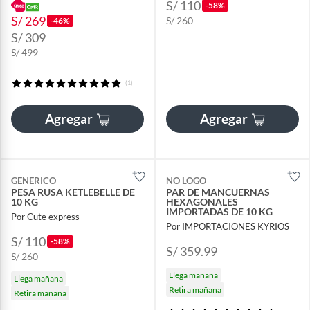
S/ 110
-58%
S/ 269
S/ 260
-46%
S/ 309
S/ 499
(1)
Agregar
Agregar
GENERICO
NO LOGO
PESA RUSA KETLEBELLE DE
PAR DE MANCUERNAS
10 KG
HEXAGONALES
IMPORTADAS DE 10 KG
Por Cute express
Por IMPORTACIONES KYRIOS
S/ 110
-58%
S/ 359.99
S/ 260
Llega mañana
Llega mañana
Retira mañana
Retira mañana