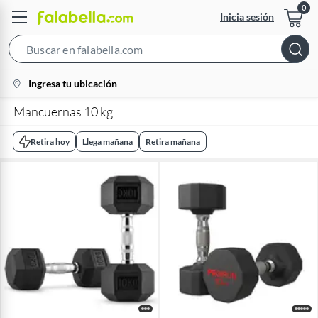
Inicia sesión
Search
Bar
location-
Ingresa tu ubicación
icon
Mancuernas 10 kg
Retira hoy
Llega mañana
Retira mañana