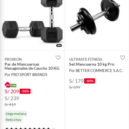
PROIRON
ULTIMATE FITNESS
Par de Mancuernas
Set Mancuerna 10 kg Pro
Hexagonales de Caucho 10 KG
Por BETTER COMMERCE S.A.C.
Por PRO SPORT BRANDS
S/ 179
-40%
S/ 299
S/ 209
-50%
S/ 239
S/ 419
Llega mañana
Retira hoy
(8)