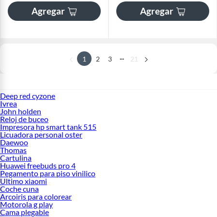
Agregar
Agregar
...
1
2
3
21
Deep red cyzone
Ivrea
John holden
Reloj de buceo
Impresora hp smart tank 515
Licuadora personal oster
Daewoo
Thomas
Cartulina
Huawei freebuds pro 4
Pegamento para piso vinilico
Ultimo xiaomi
Coche cuna
Arcoiris para colorear
Motorola g play
Cama plegable