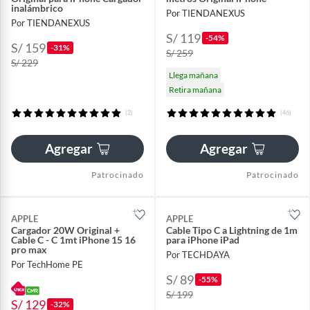
inalámbrico
Por TIENDANEXUS
Por TIENDANEXUS
S/ 119
-54%
S/ 159
-31%
S/ 259
S/ 229
Llega mañana
Retira mañana
(2)
(46)
Agregar
Agregar
Patrocinado
Patrocinado
APPLE
APPLE
Cargador 20W Original +
Cable Tipo C a Lightning de 1m
Cable C - C 1mt iPhone 15 16
para iPhone iPad
pro max
Por TECHDAYA
Por TechHome PE
S/ 89
-55%
S/ 199
S/ 129
-32%