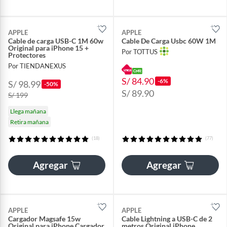
APPLE
APPLE
Cable de carga USB-C 1M 60w
Cable De Carga Usbc 60W 1M
Original para iPhone 15 +
Por TOTTUS
Protectores
Por TIENDANEXUS
S/ 84.90
-6%
S/ 98.99
-50%
S/ 89.90
S/ 199
Llega mañana
Retira mañana
(18)
(77)
Agregar
Agregar
APPLE
APPLE
Cargador Magsafe 15w
Cable Lightning a USB-C de 2
Original para iPhone Cargador
metros Original iPhone