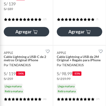
S/ 139
S/ 189
(17)
(7)
Agregar
Agregar
APPLE
APPLE
Cable Lightning a USB-C de 2
Cable Lightning a USB de 2M
metros Original iPhone
Original + Regalo para iPhone
Por TIENDANEXUS
Por TIENDANEXUS
S/ 119
S/ 98.99
-54%
-55%
S/ 259
S/ 219.99
Llega mañana
Llega mañana
Retira mañana
Retira mañana
(46)
(27)