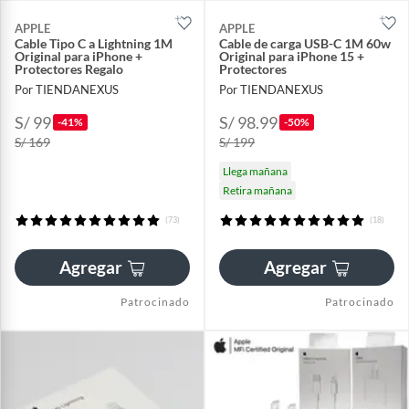
APPLE
APPLE
Cable Tipo C a Lightning 1M
Cable de carga USB-C 1M 60w
Original para iPhone +
Original para iPhone 15 +
Protectores Regalo
Protectores
Por TIENDANEXUS
Por TIENDANEXUS
S/ 99
S/ 98.99
-41%
-50%
S/ 169
S/ 199
Llega mañana
Retira mañana
(73)
(18)
Agregar
Agregar
Patrocinado
Patrocinado