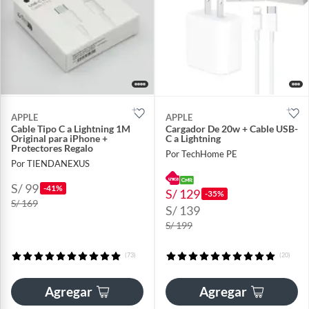
APPLE
APPLE
Cable Tipo C a Lightning 1M
Cargador De 20w + Cable USB-
Original para iPhone +
C a Lightning
Protectores Regalo
Por TechHome PE
Por TIENDANEXUS
S/ 99
-41%
S/ 129
-35%
S/ 169
S/ 139
S/ 199
(73)
(20)
Agregar
Agregar