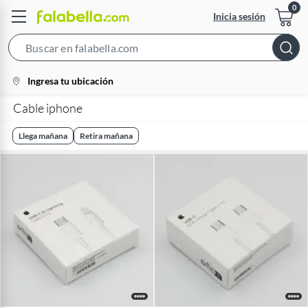
Inicia sesión
Search
Bar
location-
Ingresa tu ubicación
icon
Cable iphone
Llega mañana
Retira mañana