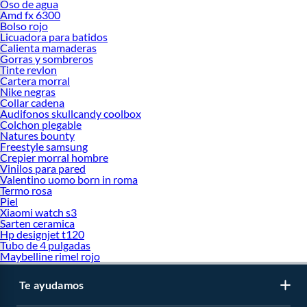
Oso de agua
Amd fx 6300
Bolso rojo
Licuadora para batidos
Calienta mamaderas
Gorras y sombreros
Tinte revlon
Cartera morral
Nike negras
Collar cadena
Audifonos skullcandy coolbox
Colchon plegable
Natures bounty
Freestyle samsung
Crepier morral hombre
Vinilos para pared
Valentino uomo born in roma
Termo rosa
Piel
Xiaomi watch s3
Sarten ceramica
Hp designjet t120
Tubo de 4 pulgadas
Maybelline rimel rojo
Te ayudamos