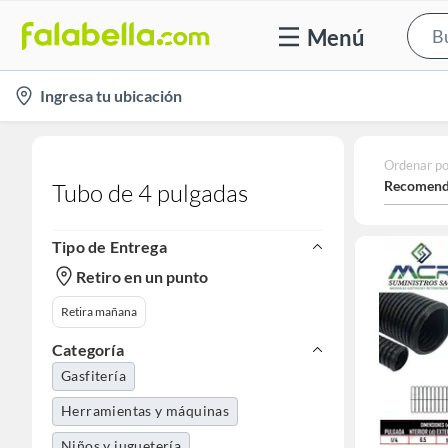
Menú
location-
Ingresa tu ubicación
icon
Ordenar po
Recomend
Tubo de 4 pulgadas
Tipo de Entrega
Retiro en un punto
Retira mañana
Categoría
Gasfitería
Herramientas y máquinas
Niños y juguetería