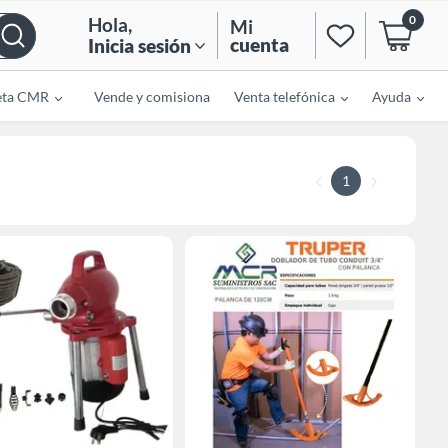
0
Hola
,
Mi
cuenta
Inicia sesión
eta CMR
Vende y comisiona
Venta telefónica
Ayuda
1