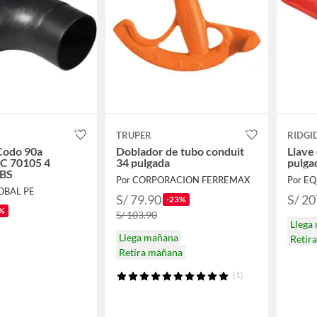
TRUPER
RIDGI
Codo 90a
Doblador de tubo conduit
Llave
 70105 4
34 pulgada
pulga
ABS
Por CORPORACION FERREMAX
Por E
OBAL PE
S/ 79.90
S/ 20
-23%
%
S/ 103.90
Llega
Llega mañana
Retir
Retira mañana
(1)