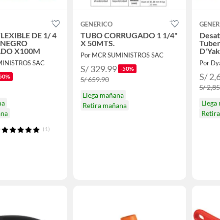
GENERICO
GENER
LEXIBLE DE 1/ 4
TUBO CORRUGADO 1 1/4"
Desat
 NEGRO
X 50MTS.
Tuber
DO X100M
D'Yaku
Por MCR SUMINISTROS SAC
MINISTROS SAC
Por Dy
S/ 329.99
-50%
S/ 2,
50%
S/ 659.90
S/ 2,8
Llega mañana
na
Llega
Retira mañana
ana
Retir
(1)