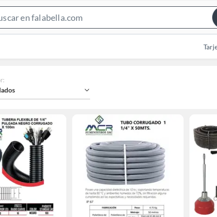
Search
Bar
Tarj
r
:
ados