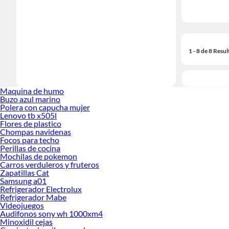
1 - 8 de 8 Resu
Maquina de humo
Buzo azul marino
Polera con capucha mujer
Lenovo tb x505l
Flores de plastico
Chompas navidenas
Focos para techo
Perillas de cocina
Mochilas de pokemon
Carros verduleros y fruteros
Zapatillas Cat
Samsung a01
Refrigerador Electrolux
Refrigerador Mabe
Videojuegos
Audifonos sony wh 1000xm4
Minoxidil cejas