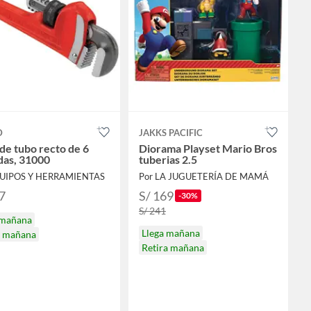
D
JAKKS PACIFIC
 de tubo recto de 6
Diorama Playset Mario Bros
das, 31000
tuberias 2.5
QUIPOS Y HERRAMIENTAS
Por LA JUGUETERÍA DE MAMÁ
7
S/ 169
-30%
S/ 241
 mañana
Llega mañana
a mañana
Retira mañana