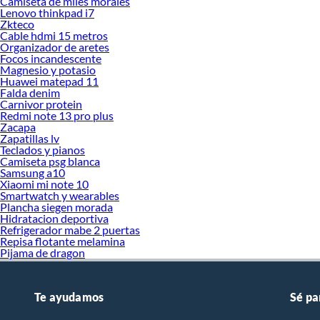
Camiseta de miles morales
Lenovo thinkpad i7
Zkteco
Cable hdmi 15 metros
Organizador de aretes
Focos incandescente
Magnesio y potasio
Huawei matepad 11
Falda denim
Carnivor protein
Redmi note 13 pro plus
Zacapa
Zapatillas lv
Teclados y pianos
Camiseta psg blanca
Samsung a10
Xiaomi mi note 10
Smartwatch y wearables
Plancha siegen morada
Hidratacion deportiva
Refrigerador mabe 2 puertas
Repisa flotante melamina
Pijama de dragon
Te ayudamos
Sé pa