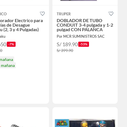
ICO
TRUPER
orador Electrico para
DOBLADOR DE TUBO
ías de Desague
CONDUIT 3-4 pulgada y 1-2
 (2, 3 y 4 Pulgadas)
pulgad CON PALANCA
aku
Por MCR SUMINISTROS SAC
650
S/ 189.90
-7%
-53%
50
S/ 399.90
 mañana
a mañana