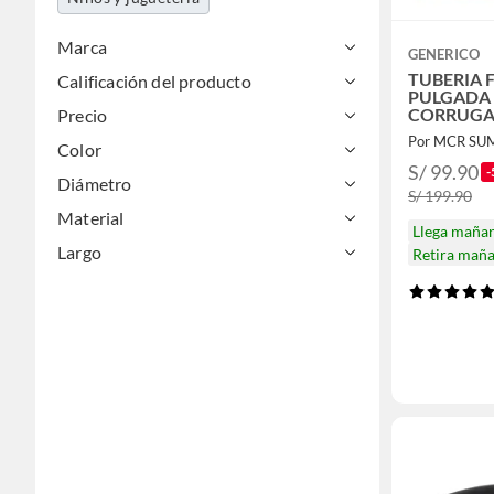
Marca
GENERICO
TUBERIA F
Calificación del producto
PULGADA
CORRUGA
Precio
Por MCR SU
Color
S/ 99.90
-
Diámetro
S/ 199.90
Material
Llega maña
Largo
Retira mañ