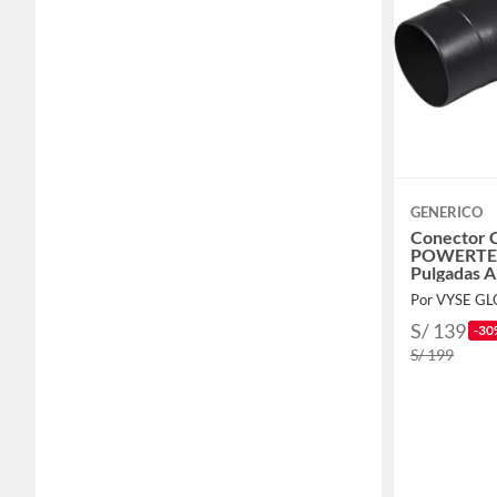
GENERICO
Conector 
POWERTEC
Pulgadas 
Por VYSE GL
S/ 139
-30
S/ 199