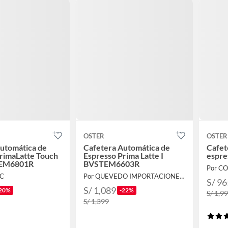
OSTER
OSTER
utomática de
Cafetera Automática de
Cafet
rimaLatte Touch
Espresso Prima Latte I
espre
TEM6801R
BVSTEM6603R
Por C
TC
Por QUEVEDO IMPORTACIONES S.A.C.
S/ 96
S/ 1,089
20%
-22%
S/ 1,9
S/ 1,399