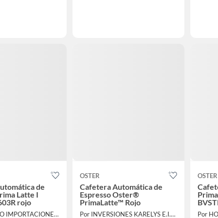
OSTER
OSTER
utomática de
Cafetera Automática de
Cafet
rima Latte I
Espresso Oster®
Prima
03R rojo
PrimaLatte™ Rojo
BVST
Por QUEVEDO IMPORTACIONES S.A.C.
Por INVERSIONES KARELYS E.I.R.L
Por H