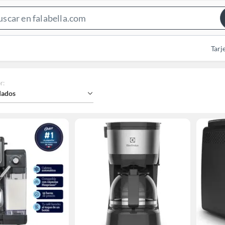
Search
Bar
Tarj
r
:
ados