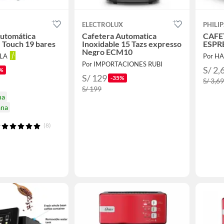
ELECTROLUX
PHILIP
Automática
Cafetera Automatica
CAFE
 Touch 19 bares
Inoxidable 15 Tazs expresso
ESPR
Negro ECM10
LLA
Por H
Por IMPORTACIONES RUBI
S/ 2,
%
S/ 129
-35%
S/ 3,6
S/ 199
na
ana
(8)