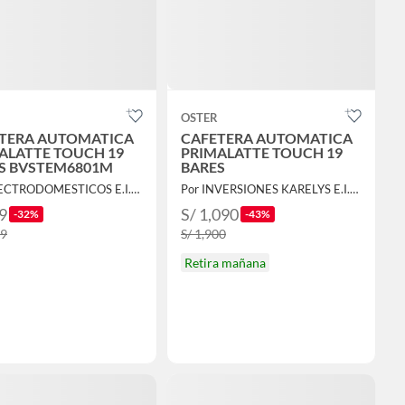
OSTER
TERA AUTOMATICA
CAFETERA AUTOMATICA
ALATTE TOUCH 19
PRIMALATTE TOUCH 19
S BVSTEM6801M
BARES
Por ELECTRODOMESTICOS E.I.R.L
Por INVERSIONES KARELYS E.I.R.L
9
S/ 1,090
-32%
-43%
99
S/ 1,900
Retira mañana