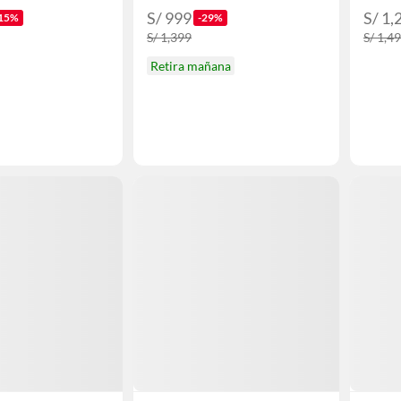
S/ 999
S/ 1,
15%
-29%
S/ 1,399
S/ 1,4
Retira mañana