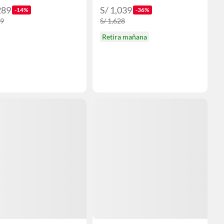
289
S/ 1,039
-14%
-36%
99
S/ 1,628
Retira mañana