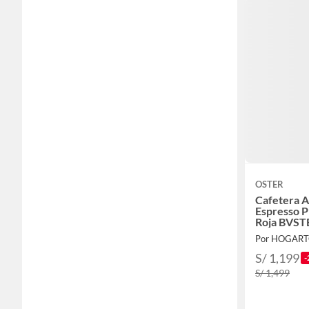
OSTER
Cafetera A
Espresso P
Roja BVS
Por HOGAR
S/ 1,199
-
S/ 1,499