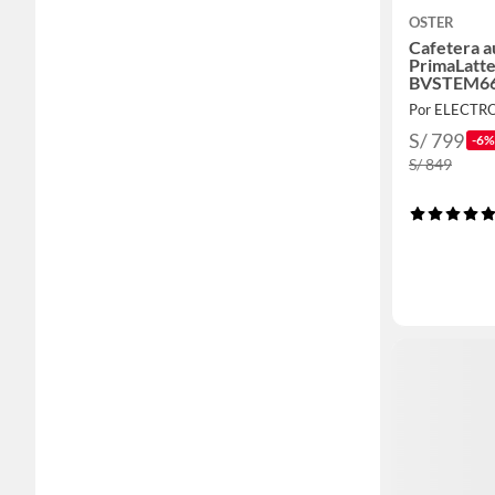
OSTER
Cafetera a
PrimaLatte
BVSTEM66
Por ELECTR
S/ 799
-6%
S/ 849