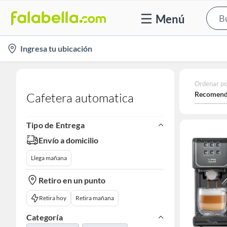
Menú
location-
Ingresa tu ubicación
icon
Ordenar po
Recomend
Cafetera automatica
Tipo de Entrega
Envío a domicilio
Llega mañana
Retiro en un punto
Retira hoy
Retira mañana
Categoría