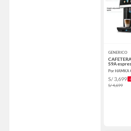
GENERICO
CAFETER
S9A espre
Por HAMKA 
S/ 3,699
-
S/ 4,699