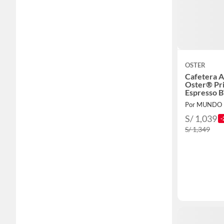
OSTER
Cafetera 
Oster® Pr
Espresso
Roja
Por MUNDO
S/ 1,039
-
S/ 1,349