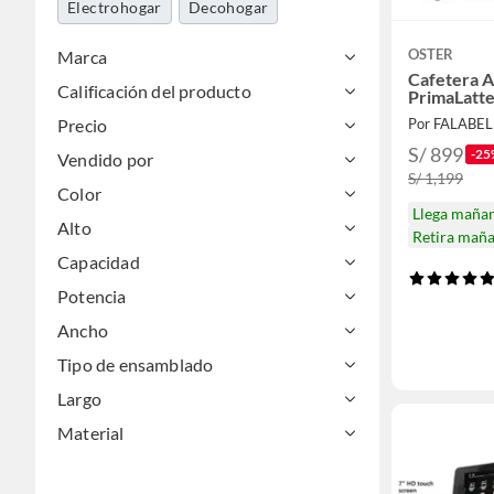
Electrohogar
Decohogar
OSTER
Marca
Cafetera 
Calificación del producto
PrimaLatte
Precio
Por FALABE
S/ 899
-25
Vendido por
S/ 1,199
Color
Llega maña
Alto
Retira mañ
Capacidad
Potencia
Ancho
Tipo de ensamblado
Largo
Material