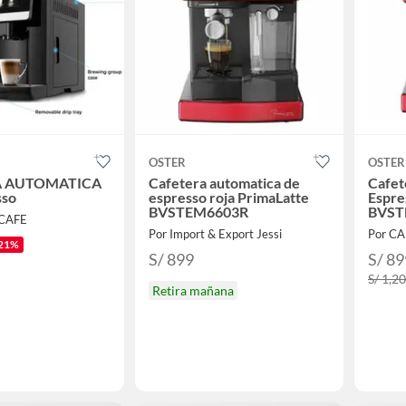
OSTER
OSTER
A AUTOMATICA
Cafetera automatica de
Cafet
sso
espresso roja PrimaLatte
Espre
BVSTEM6603R
BVST
CAFE
Por Import & Export Jessi
Por C
21%
S/ 899
S/ 89
S/ 1,2
Retira mañana