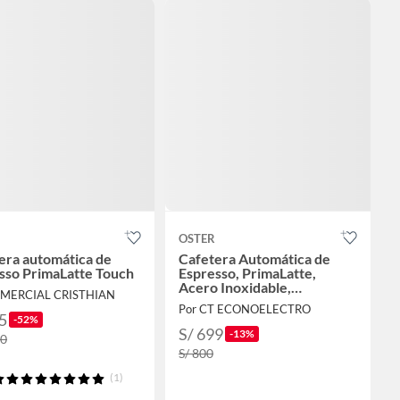
OSTER
era automática de
Cafetera Automática de
sso PrimaLatte Touch
Espresso, PrimaLatte,
Acero Inoxidable,
OMERCIAL CRISTHIAN
BVSTEM6604R-053
Por CT ECONOELECTRO
5
-52%
S/ 699
-13%
90
S/ 800
(1)