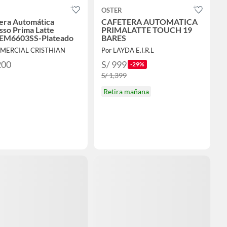
OSTER
era Automática
CAFETERA AUTOMATICA
sso Prima Latte
PRIMALATTE TOUCH 19
EM6603SS-Plateado
BARES
OMERCIAL CRISTHIAN
Por LAYDA E.I.R.L
200
S/ 999
-29%
S/ 1,399
Retira mañana