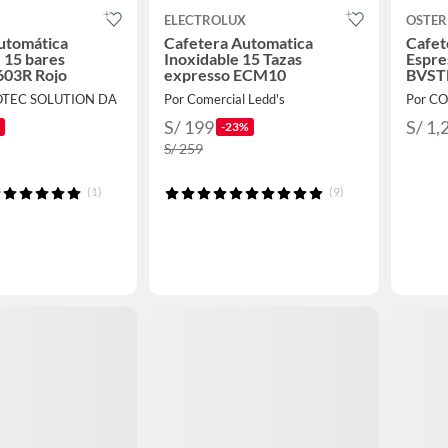
ELECTROLUX
OSTER
utomática
Cafetera Automatica
Cafet
 15 bares
Inoxidable 15 Tazas
Espre
03R Rojo
expresso ECM10
BVST
OTEC SOLUTION DA
Por Comercial Ledd's
Por C
S/ 199
S/ 1,
-23%
S/ 259
(1)
(9)