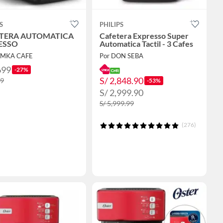
S
PHILIPS
TERA AUTOMATICA
Cafetera Expresso Super
ESSO
Automatica Tactil - 3 Cafes
AMKA CAFE
Por DON SEBA
699
-27%
S/ 2,848.90
99
-53%
S/ 2,999.90
S/ 5,999.99
(276)