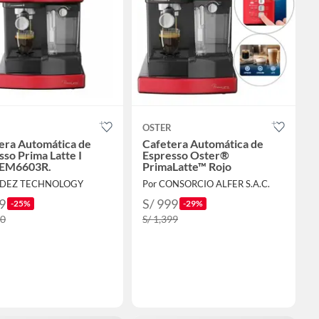
OSTER
era Automática de
Cafetera Automática de
sso Prima Latte I
Espresso Oster®
EM6603R.
PrimaLatte™ Rojo
ADEZ TECHNOLOGY
Por CONSORCIO ALFER S.A.C.
9
S/ 999
-25%
-29%
00
S/ 1,399