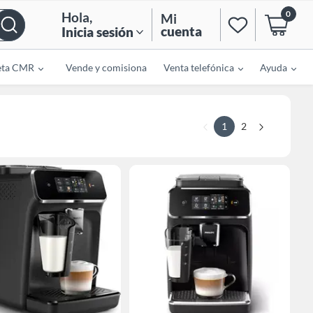
0
Hola
,
Mi
cuenta
Inicia sesión
eta CMR
Vende y comisiona
Venta telefónica
Ayuda
1
2