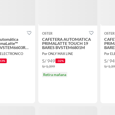
OSTER
OSTER
Automática
CAFETERA AUTOMATICA
CAFE
imaLatte™
PRIMALATTE TOUCH 19
PRIM
 BVSTEM6603R
BARES BVSTEM6801M
BARE
 ELECTRONICO
Por ONLY MAX LINE
S/ 949
S/ 94
23%
-32%
S/ 1,399
S/ 1,3
Retira mañana