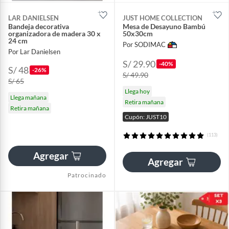
LAR DANIELSEN
JUST HOME COLLECTION
Bandeja decorativa
Mesa de Desayuno Bambú
organizadora de madera 30 x
50x30cm
24 cm
Por SODIMAC
Por Lar Danielsen
S/ 29.90
-40%
S/ 48
-26%
S/ 49.90
S/ 65
Llega hoy
Llega mañana
Retira mañana
Retira mañana
Cupón: JUST10
(113)
Agregar
Agregar
Patrocinado