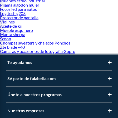
Muebles estilo industrial
Pijama algodon mujer
Focos led para autos
Logitech g203
Protector de pantalla
Violines
Aceite de krill
Mueble esquinero
Manta sherpa
Scoop
Chompas sweaters y chalecos Ponchos
Zte blade v40
Camaras y accesorios de fotografia Gopro
Te ayudamos
Sé parte de falabella.com
Únete a nuestros programas
Nuestras empresas