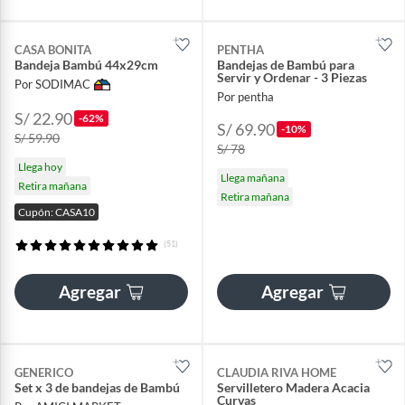
CASA BONITA
PENTHA
Bandeja Bambú 44x29cm
Bandejas de Bambú para
Servir y Ordenar - 3 Piezas
Por SODIMAC
Por pentha
S/ 22.90
-62%
S/ 69.90
-10%
S/ 59.90
S/ 78
Llega hoy
Llega mañana
Retira mañana
Retira mañana
Cupón: CASA10
(51)
Agregar
Agregar
GENERICO
CLAUDIA RIVA HOME
Set x 3 de bandejas de Bambú
Servilletero Madera Acacia
Curvas