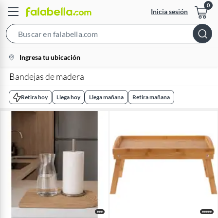
Inicia sesión
Search
Bar
location-
Ingresa tu ubicación
icon
Bandejas de madera
Retira hoy
Llega hoy
Llega mañana
Retira mañana