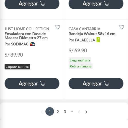
Agregar
Agregar
JUST HOME COLLECTION
CASA CANTABRIA
Ensaladera con Base de
Bandeja Walnut 58x16 cm
Madera Diámetro 27 cm
Por FALABELLA
Por SODIMAC
S/ 69.90
S/ 89.90
Llega mañana
Retira mañana
Cupón: JUST10
Agregar
Agregar
...
1
2
3
6