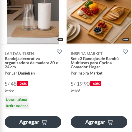
LAR DANIELSEN
INSPIRA MARKET
Bandeja decorativa
Set x3 Bandejas de Bambú
organizadora de madera 30 x
Multiusos para Cocina
24 cm
Comedor Hogar
Por Lar Danielsen
Por Inspira Market
S/ 48
S/ 19.90
-26%
-60%
S/ 65
S/ 50
Llega mañana
Retira mañana
Agregar
Agregar