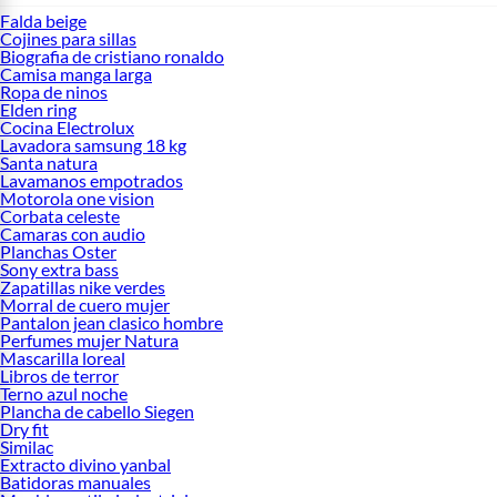
Falda beige
Cojines para sillas
Biografia de cristiano ronaldo
Camisa manga larga
Ropa de ninos
Elden ring
Cocina Electrolux
Lavadora samsung 18 kg
Santa natura
Lavamanos empotrados
Motorola one vision
Corbata celeste
Camaras con audio
Planchas Oster
Sony extra bass
Zapatillas nike verdes
Morral de cuero mujer
Pantalon jean clasico hombre
Perfumes mujer Natura
Mascarilla loreal
Libros de terror
Terno azul noche
Plancha de cabello Siegen
Dry fit
Similac
Extracto divino yanbal
Batidoras manuales