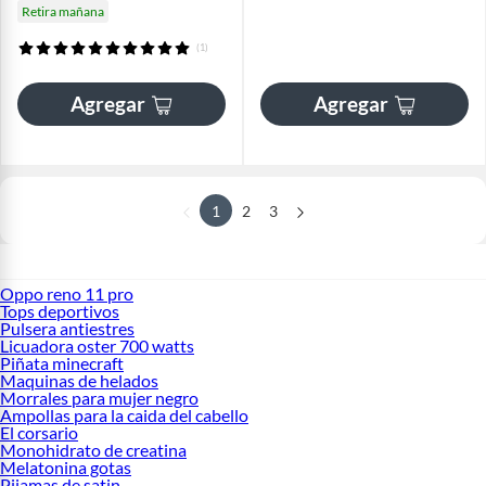
Retira mañana
(1)
Agregar
Agregar
1
2
3
Oppo reno 11 pro
Tops deportivos
Pulsera antiestres
Licuadora oster 700 watts
Piñata minecraft
Maquinas de helados
Morrales para mujer negro
Ampollas para la caida del cabello
El corsario
Monohidrato de creatina
Melatonina gotas
Pijamas de satin