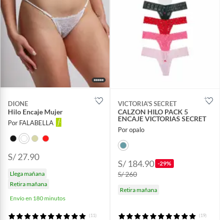
DIONE
VICTORIA'S SECRET
Hilo Encaje Mujer
CALZON HILO PACK 5
ENCAJE VICTORIAS SECRET
Por FALABELLA
Por opalo
S/ 27.90
S/ 184.90
-29%
Llega mañana
S/ 260
Retira mañana
Retira mañana
Envío en 180 minutos
(11)
(19)