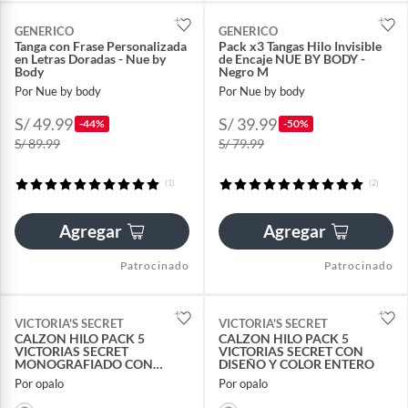
GENERICO
GENERICO
Tanga con Frase Personalizada
Pack x3 Tangas Hilo Invisible
en Letras Doradas - Nue by
de Encaje NUE BY BODY -
Body
Negro M
Por Nue by body
Por Nue by body
S/ 49.99
S/ 39.99
-44%
-50%
S/ 89.99
S/ 79.99
(1)
(2)
Agregar
Agregar
Patrocinado
Patrocinado
VICTORIA'S SECRET
VICTORIA'S SECRET
CALZON HILO PACK 5
CALZON HILO PACK 5
VICTORIAS SECRET
VICTORIAS SECRET CON
MONOGRAFIADO CON
DISEÑO Y COLOR ENTERO
DISEÑO
Por opalo
Por opalo