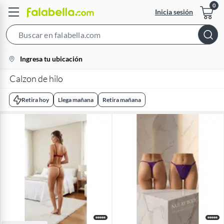
Inicia sesión
Search
Bar
location-
Ingresa tu ubicación
icon
Calzon de hilo
Retira hoy
Llega mañana
Retira mañana