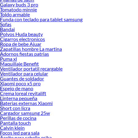
Galaxy buds 3 pro
Tomatodo minnie
Toldo armable
Funda con teclado para tablet samsung
Sofas
Bandai
Polvos Huda beauty
Cigarros electronicos
Ropa de bebe Ajuar
Zapatillas hombre La martina
Adornos fiestas patrias
Puma xl
Maquillaje Benefit
Ventilador portatil recargable
Ventilador para celular
Guantes de soldador
Xiaomi poco x5 pro
Espejo de mano
Crema loreal revitalift
Linterna pequeña
Baterias externas Xiaomi
Short con licra
Cargador samsung 25w
Perillas de cocina
Pantalla touch
Calvin klein
Focos led para sala
Aceite para cabello esika