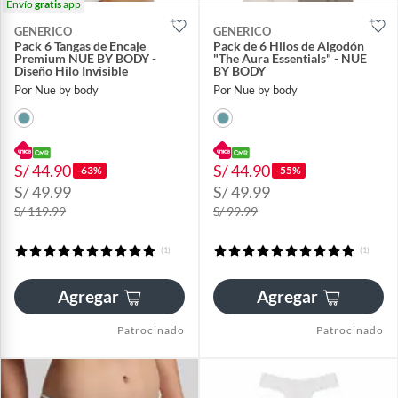
Envío
gratis
app
GENERICO
GENERICO
Pack 6 Tangas de Encaje
Pack de 6 Hilos de Algodón
Premium NUE BY BODY -
"The Aura Essentials" - NUE
Diseño Hilo Invisible
BY BODY
Por Nue by body
Por Nue by body
S/ 44.90
S/ 44.90
-63%
-55%
S/ 49.99
S/ 49.99
S/ 119.99
S/ 99.99
(1)
(1)
Agregar
Agregar
Patrocinado
Patrocinado