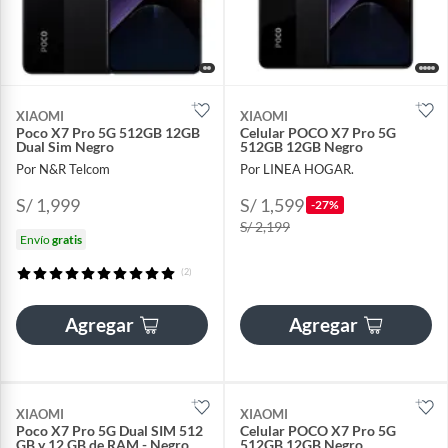
XIAOMI
XIAOMI
Poco X7 Pro 5G 512GB 12GB
Celular POCO X7 Pro 5G
Dual Sim Negro
512GB 12GB Negro
Por N&R Telcom
Por LINEA HOGAR.
S/ 1,999
S/ 1,599
-27%
S/ 2,199
Envío
gratis
(2)
Agregar
Agregar
XIAOMI
XIAOMI
Poco X7 Pro 5G Dual SIM 512
Celular POCO X7 Pro 5G
GB y 12 GB de RAM - Negro
512GB 12GB Negro