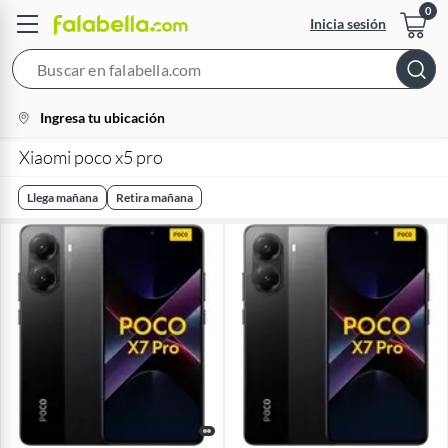
Inicia sesión
Search
Bar
location-
Ingresa tu ubicación
icon
Xiaomi poco x5 pro
Llega mañana
Retira mañana