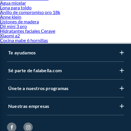
Agua micelar
Lona para toldo
Anillo de compromiso oro 18k
Anne klein
Listones de madera
Dji mini 3 pro
Hidratantes faciales Cerave
Xiaomi a2
Cocina mabe 6 hornillas
Te ayudamos
Sé parte de falabella.com
Únete a nuestros programas
Nuestras empresas