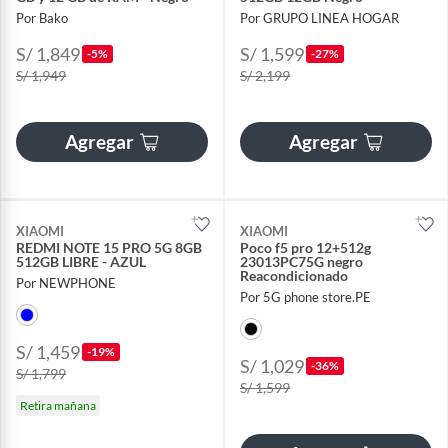
Por Bako
Por GRUPO LINEA HOGAR
S/ 1,849
S/ 1,599
-5%
-27%
S/ 1,949
S/ 2,199
Agregar
Agregar
XIAOMI
XIAOMI
REDMI NOTE 15 PRO 5G 8GB
Poco f5 pro 12+512g
512GB LIBRE - AZUL
23013PC75G negro
Reacondicionado
Por NEWPHONE
Por 5G phone store.PE
S/ 1,459
-19%
S/ 1,029
-36%
S/ 1,799
S/ 1,599
Retira mañana