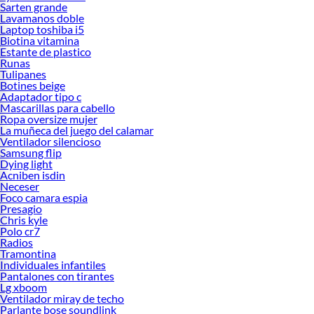
Sarten grande
Lavamanos doble
Laptop toshiba i5
Biotina vitamina
Estante de plastico
Runas
Tulipanes
Botines beige
Adaptador tipo c
Mascarillas para cabello
Ropa oversize mujer
La muñeca del juego del calamar
Ventilador silencioso
Samsung flip
Dying light
Acniben isdin
Neceser
Foco camara espia
Presagio
Chris kyle
Polo cr7
Radios
Tramontina
Individuales infantiles
Pantalones con tirantes
Lg xboom
Ventilador miray de techo
Parlante bose soundlink