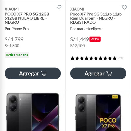
XIAOMI
XIAOMI
POCO X7 PRO 5G 12GB
Poco X7 Pro 5G 512gb 12gb
512GB NUEVO LIBRE -
Ram Dual Sim - NEGRO -
NEGRO
REGISTRADO
Por Phone Pro
Por marketcellperu
S/ 1,799
S/ 1,449
-31%
S/ 1,800
S/ 2,100
Retira mañana
(24)
Agregar
Agregar