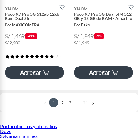
XIAOMI
XIAOMI
Poco X7 Pro 5G 512gb 12gb
Poco X7 Pro 5G Dual SIM 512
Ram Dual Sim
GB y 12 GB de RAM - Amarillo
Por MAXICOMPRA
Por Bako
S/ 1,469
S/ 1,849
-41%
-5%
S/ 2,500
S/ 1,949
(11)
Agregar
Agregar
...
1
2
3
21
Portacubiertos y utensilios
Dove
Sylvanian families