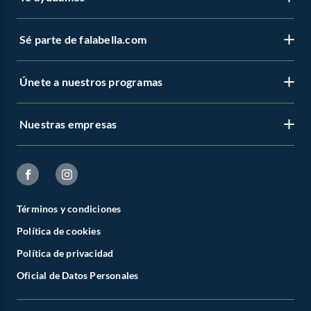
Trajes y Ternos
Ropa de vestir hombre
Ropa interior hombre
Sé parte de falabella.com
Ropa interior hombre
Calzoncillos y Boxer Hombre
Únete a nuestros programas
Ofertas exclusivas
Cyber Wow
Nuestras empresas
Términos y condiciones
Política de cookies
Política de privacidad
Oficial de Datos Personales