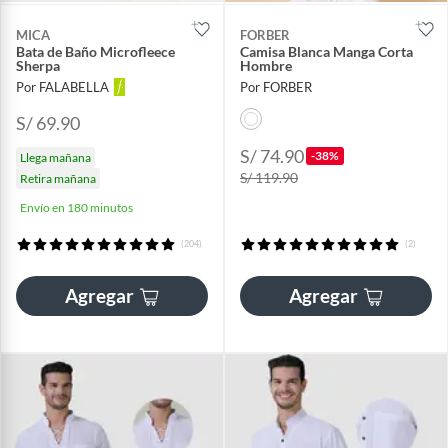
MICA
FORBER
Bata de Baño Microfleece
Camisa Blanca Manga Corta
Sherpa
Hombre
Por FALABELLA
Por FORBER
S/ 69.90
S/ 74.90
-38%
Llega mañana
S/ 119.90
Retira mañana
Envío en 180 minutos
(204)
(2)
Agregar
Agregar