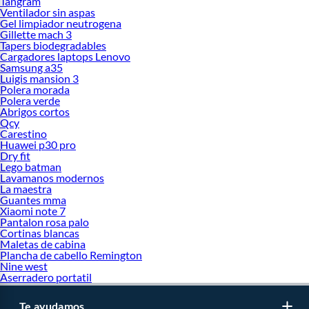
Tangram
Ventilador sin aspas
Ropa Hombre
Gel limpiador neutrogena
Gillette mach 3
Ropa de hombre
Tapers biodegradables
Casacas para hombre
Cargadores laptops Lenovo
Abrigos para hombre
Samsung a35
Poleras para hombre
Luigis mansion 3
Polos hombre
Polera morada
Pijamas de hombre
Polera verde
Chompas y suéter de hombre
Abrigos cortos
Casacas de cuero hombre
Qcy
Carestino
Ropa de baño
Huawei p30 pro
Parkas de hombre
Dry fit
Chalecos Hombres
Lego batman
Camisas y Polos
Lavamanos modernos
La maestra
Camisas hombre
Guantes mma
Camisa de lino
Xiaomi note 7
Polos con cuello
Pantalon rosa palo
Polos manga cero
Cortinas blancas
Maletas de cabina
Ropa Formal
Plancha de cabello Remington
Nine west
Ropa formal
Aserradero portatil
Camisas de vestir
Pantalones de vestir hombre
Sacos y Blazer para hombres
Te ayudamos