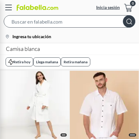
Inicia sesión
Search
Bar
location-
Ingresa tu ubicación
icon
Camisa blanca
Retira hoy
Llega mañana
Retira mañana