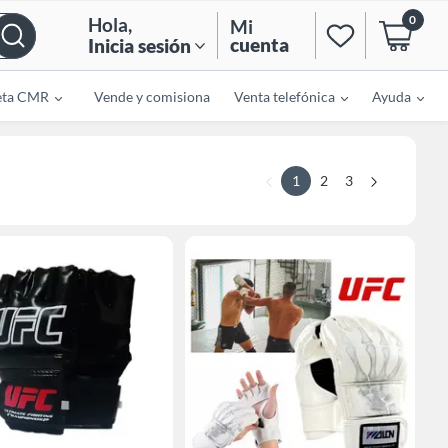
0
Hola
,
Mi
cuenta
Inicia sesión
eta CMR
Vende y comisiona
Venta telefónica
Ayuda
1
2
3