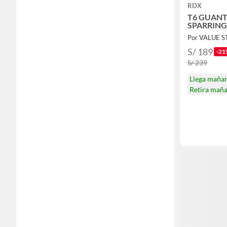
RDX
T6 GUANT
SPARRING
Por VALUE 
S/ 189
-21
S/ 239
Llega maña
Retira mañ