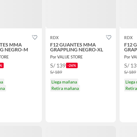
RDX
RDX
NTES MMA
F12 GUANTES MMA
F12 
NG NEGRO-M
GRAPPLING NEGRO-XL
GRAP
STORE
Por VALUE STORE
Por V
S/ 139
S/ 13
%
-26%
S/ 189
S/ 189
na
Llega mañana
Llega
ana
Retira mañana
Retir