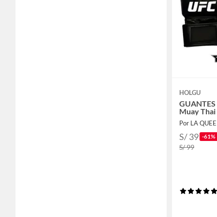
HOLGU
GUANTES 
Muay Thai
Por LA QUE
S/ 39
-61%
S/ 99