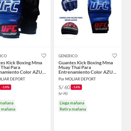
ICO
GENERICO
es Kick Boxing Mma
Guantes Kick Boxing Mma
Thai Para
Muay Thai Para
namiento Color AZUL
Entrenamiento Color AZUL
 M
Talla L
OLIAR DEPORT
Por MOLIAR DEPORT
S/ 60
-14%
-14%
S/ 70
 mañana
Llega mañana
a mañana
Retira mañana