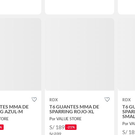
RDX
RDX
TES MMA DE
T6 GUANTES MMA DE
T6 G
G AZUL-M
SPARRING ROJO-XL
SPAR
SMAL
STORE
Por VALUE STORE
Por V
S/ 189
%
-21%
S/ 18
S/ 239