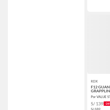
RDX
F12 GUAN
GRAPPLIN
Por VALUE 
S/ 139
-26
S/ 189