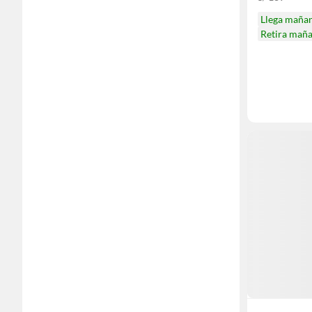
Llega maña
Retira mañ