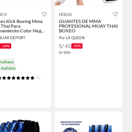
ICO
HOLGU
es Kick Boxing Mma
GUANTES DE MMA
Thai Para
PROFESIONAL MUAY THAI
namiento Color Negro
BOXEO
 M
OLIAR DEPORT
Por LA QUEEN
S/ 45
-14%
-55%
S/ 100
 mañana
a mañana
(1)