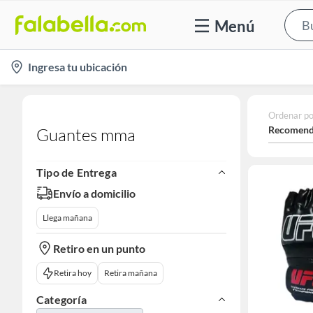
Menú
location-
Ingresa tu ubicación
icon
Ordenar po
Recomend
Guantes mma
Tipo de Entrega
Envío a domicilio
Llega mañana
Retiro en un punto
Retira hoy
Retira mañana
Categoría