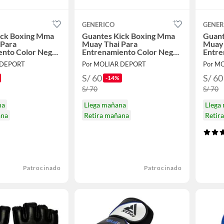
GENERICO
GENER
ick Boxing Mma
Guantes Kick Boxing Mma
Guant
 Para
Muay Thai Para
Muay 
ento Color Negro
Entrenamiento Color Negro
Entre
Talla L
Talla
 DEPORT
Por MOLIAR DEPORT
Por M
S/ 60
S/ 60
-14%
S/ 70
S/ 70
na
Llega mañana
Llega
ana
Retira mañana
Retir
Patrocinado
Patrocinado