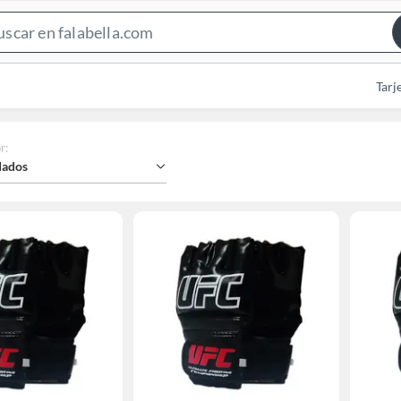
Search
Bar
Tarj
r
:
ados