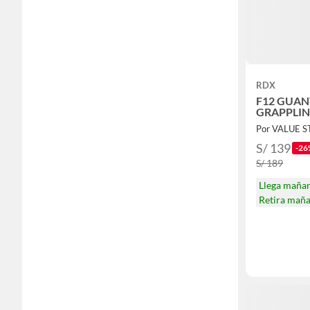
RDX
F12 GUA
GRAPPLI
Por VALUE 
S/ 139
-26
S/ 189
Llega maña
Retira mañ