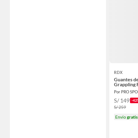
RDX
Guantes d
Grappling 
Por PRO SP
S/ 149
-42
S/ 259
Envío
gratis