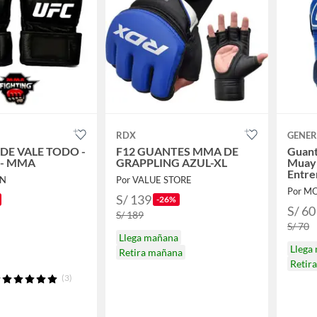
RDX
GENER
DE VALE TODO -
F12 GUANTES MMA DE
Guant
 - MMA
GRAPPLING AZUL-XL
Muay 
Entre
EN
Por VALUE STORE
Talla
Por M
S/ 139
-26%
S/ 60
S/ 189
S/ 70
Llega mañana
Llega
Retira mañana
Retir
(3)