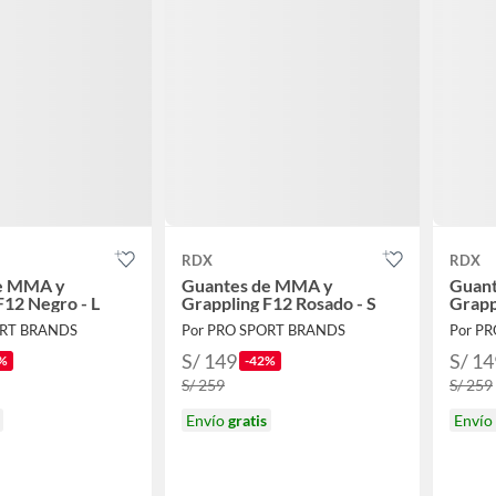
RDX
RDX
e MMA y
Guantes de MMA y
Guan
F12 Negro - L
Grappling F12 Rosado - S
Grapp
ORT BRANDS
Por PRO SPORT BRANDS
Por P
S/ 149
S/ 14
%
-42%
S/ 259
S/ 259
Envío
gratis
Envío