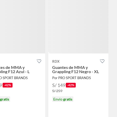
RDX
tes de MMA y
Guantes de MMA y
ling F12 Azul - L
Grappling F12 Negro - XL
RO SPORT BRANDS
Por PRO SPORT BRANDS
9
S/ 149
-42%
-42%
S/ 259
gratis
Envío
gratis