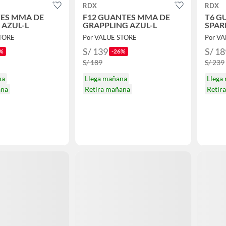
RDX
RDX
ES MMA DE
F12 GUANTES MMA DE
T6 G
 AZUL-L
GRAPPLING AZUL-L
SPAR
STORE
Por VALUE STORE
Por V
S/ 139
S/ 18
%
-26%
S/ 189
S/ 239
na
Llega mañana
Llega
ana
Retira mañana
Retir