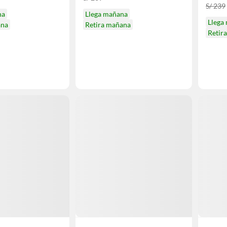
S/ 239
na
Llega mañana
Llega
ana
Retira mañana
Retir