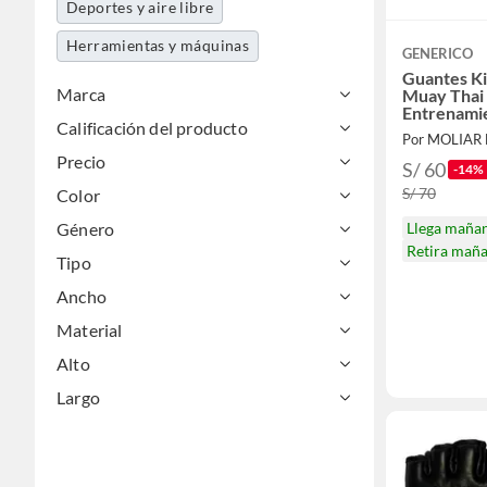
Deportes y aire libre
Herramientas y máquinas
GENERICO
Guantes K
Marca
Muay Thai
Entrenami
Calificación del producto
Talla M
Por MOLIAR
Precio
S/ 60
-14%
S/ 70
Color
Género
Llega maña
Retira mañ
Tipo
Ancho
Material
Alto
Largo