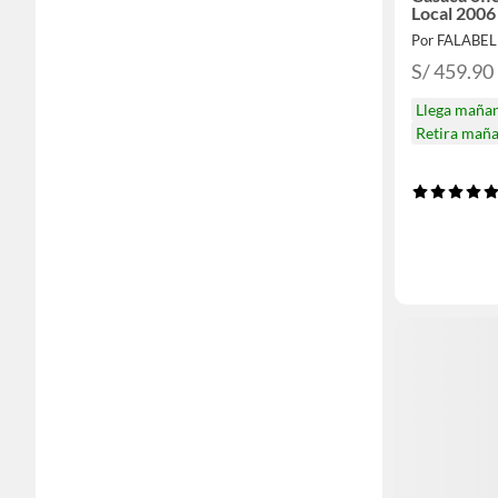
Local 2006
Por FALABE
S/ 459.90
Llega maña
Retira mañ