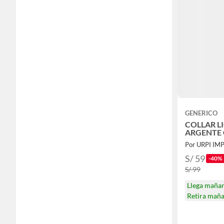
GENERICO
COLLAR LI
ARGENTE
Por URPI IM
S/ 59
-40%
S/ 99
Llega maña
Retira mañ