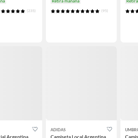
ana
Retira mañana
Retir
(235)
(95)
ADIDAS
UMBR
ial Argentina
Camiseta Local Argentina
Camis