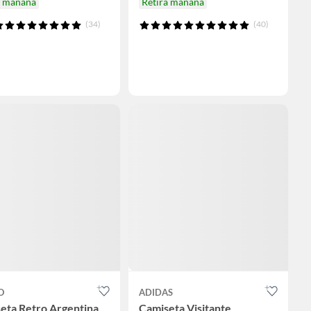
a mañana
Retira mañana
(34)
(40)
O
ADIDAS
eta Retro Argentina
Camiseta Visitante