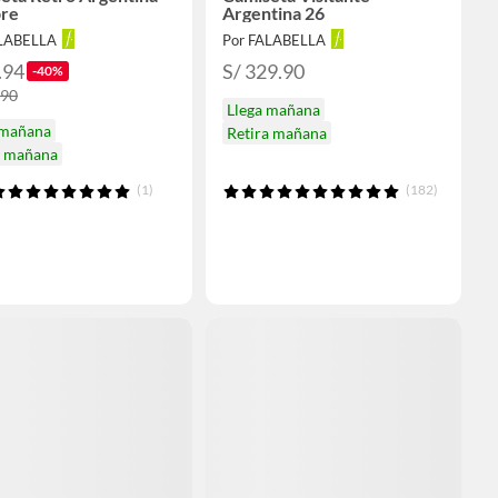
re
Argentina 26
ALABELLA
Por FALABELLA
.94
S/ 329.90
-40%
.90
Llega mañana
 mañana
Retira mañana
a mañana
(1)
(182)