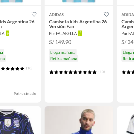
ADIDAS
ADIDA
ids Argentina 26
Camiseta kids Argentina 26
Camis
n
Versión Fan
Argen
LLA
Por FALABELLA
Por F
S/ 149.90
S/ 34
na
Llega mañana
Llega
ana
Retira mañana
Retir
(10)
(10)
Patrocinado