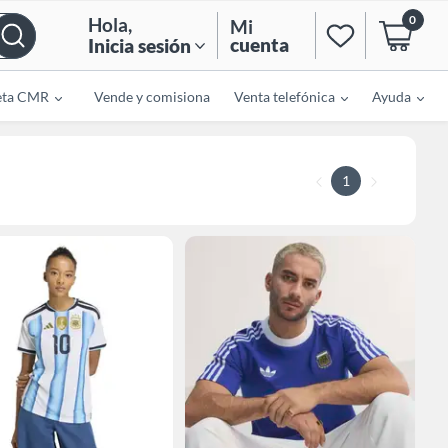
0
Hola
,
Mi
cuenta
Inicia sesión
eta CMR
Vende y comisiona
Venta telefónica
Ayuda
1