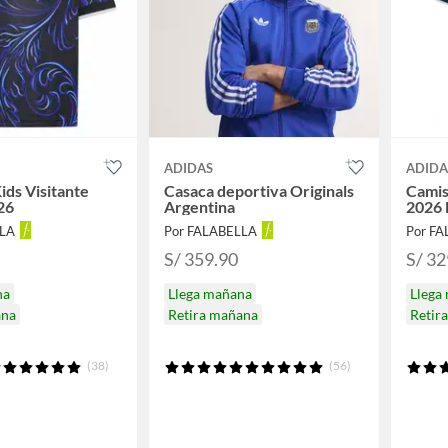
ADIDAS
ADIDA
ids Visitante
Casaca deportiva Originals
Camis
26
Argentina
2026 
LLA
Por FALABELLA
Por F
S/ 359.90
S/ 32
na
Llega mañana
Llega
ana
Retira mañana
Retir
(38)
(56)