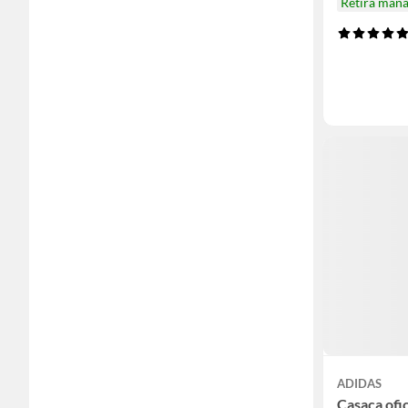
Retira mañ
ADIDAS
Casaca ofic