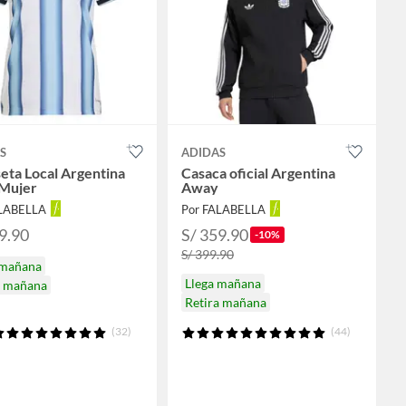
S
ADIDAS
eta Local Argentina
Casaca oficial Argentina
Mujer
Away
ALABELLA
Por FALABELLA
9.90
S/ 359.90
-10%
S/ 399.90
 mañana
Llega mañana
a mañana
Retira mañana
(32)
(44)