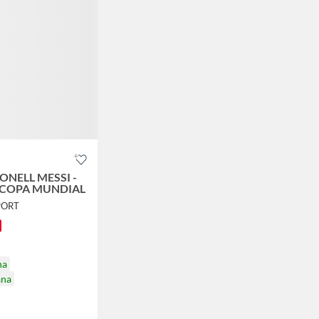
ONELL MESSI -
 COPA MUNDIAL
PORT
na
ana