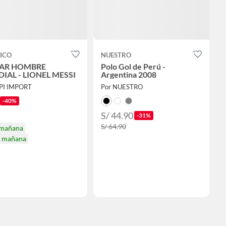
ICO
NUESTRO
AR HOMBRE
Polo Gol de Perú -
IAL - LIONEL MESSI
Argentina 2008
PI IMPORT
Por NUESTRO
-40%
S/ 44.90
-31%
S/ 64.90
 mañana
a mañana