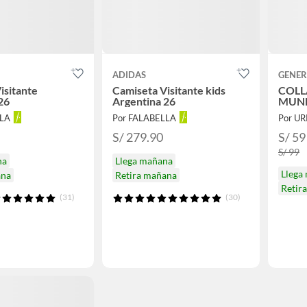
ADIDAS
GENER
isitante
Camiseta Visitante kids
COLL
26
Argentina 26
MUND
LLA
Por FALABELLA
Por UR
S/ 279.90
S/ 59
S/ 99
na
Llega mañana
Llega
ana
Retira mañana
Retir
(31)
(30)