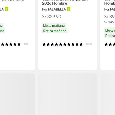
2026 Hombre
Homb
LLA
Por FALABELLA
Por F
S/ 329.90
S/ 89
S/ 149
na
Llega mañana
Llega
ana
Retira mañana
Retir
(15)
(184)