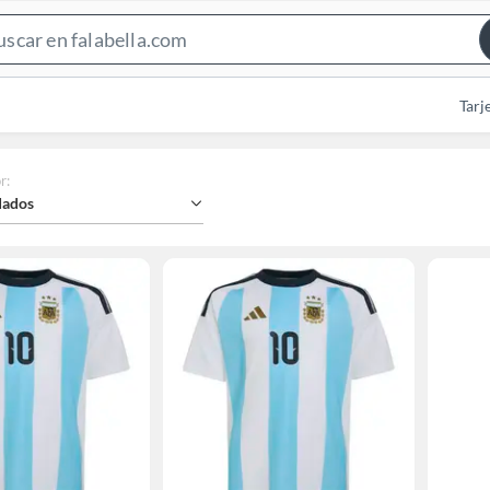
Search
Bar
Tarj
r
:
ados