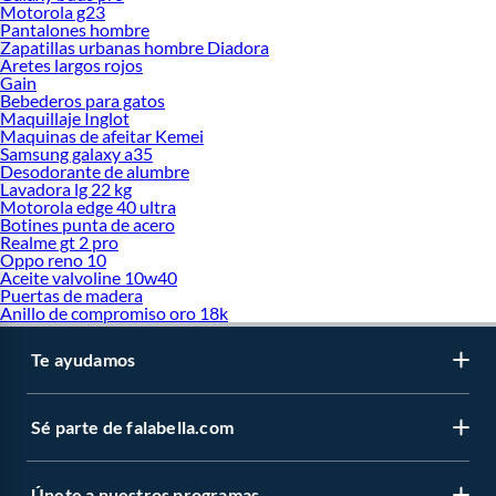
Motorola g23
Pantalones hombre
Zapatillas urbanas hombre Diadora
Aretes largos rojos
Gain
Bebederos para gatos
Maquillaje Inglot
Maquinas de afeitar Kemei
Samsung galaxy a35
Desodorante de alumbre
Lavadora lg 22 kg
Motorola edge 40 ultra
Botines punta de acero
Realme gt 2 pro
Oppo reno 10
Aceite valvoline 10w40
Puertas de madera
Anillo de compromiso oro 18k
Te ayudamos
Sé parte de falabella.com
Únete a nuestros programas