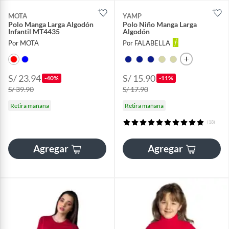
MOTA
YAMP
Polo Manga Larga Algodón
Polo Niño Manga Larga
Infantil MT4435
Algodón
Por MOTA
Por FALABELLA
S/ 23.94
S/ 15.90
-40%
-11%
S/ 39.90
S/ 17.90
Retira mañana
Retira mañana
(18)
Agregar
Agregar