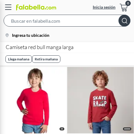
Inicia sesión
Search
Bar
location-
Ingresa tu ubicación
icon
Camiseta red bull manga larga
Llega mañana
Retira mañana