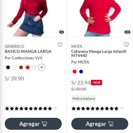
GENERICO
MOTA
BASICO MANGA LARGA
Cafarena Manga Larga Infantil
MT4440
Por Confecciones VyV
Por MOTA
S/ 39.90
S/ 23.94
-40%
S/ 39.90
Retira mañana
(7)
(3)
Agregar
Agregar