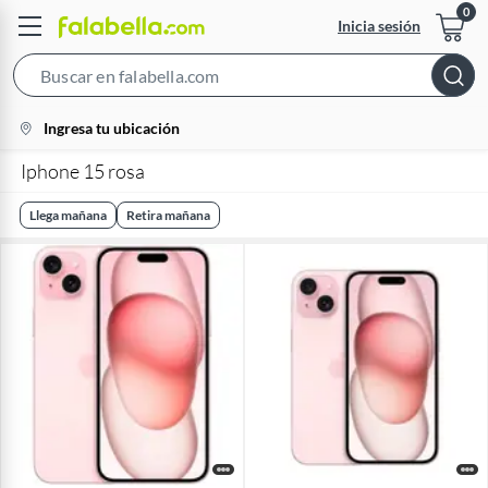
Inicia sesión
Search
Bar
location-
Ingresa tu ubicación
icon
Iphone 15 rosa
Llega mañana
Retira mañana