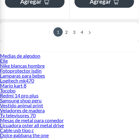
Agregar
Agregar
1
2
3
4
Medias de algodon
Elle
Nike blancas hombre
Fotoprotector isdin
Lamparas para bebes
Logitech mk470
Mario kart 8
Tocobo
Redmi 14 pro plus
Samsung shop peru
Vestido animal print
Veladores de madera
Tv televisores 70
Mesas de metal para comedor
Licuadora oster all metal drive
Cable usb tipo c
Dolce gabbana the one