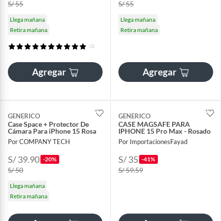
S/ 55
S/ 55
Llega mañana
Llega mañana
Retira mañana
Retira mañana
(1)
Agregar
Agregar
GENERICO
GENERICO
Case Space + Protector De
CASE MAGSAFE PARA
Cámara Para iPhone 15 Rosa
IPHONE 15 Pro Max - Rosado
Por COMPANY TECH
Por ImportacionesFayad
S/ 39.90
S/ 35
-20%
-41%
S/ 50
S/ 59.59
Llega mañana
Retira mañana