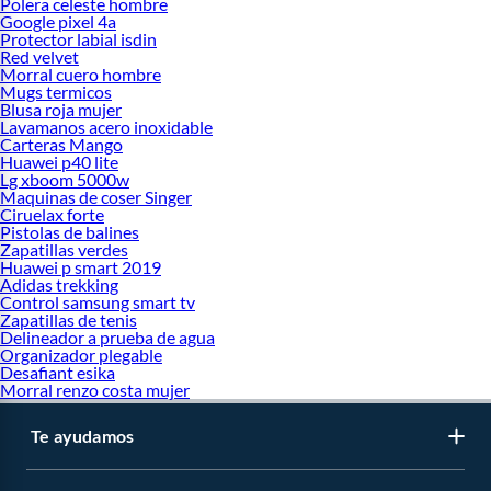
Polera celeste hombre
Google pixel 4a
Protector labial isdin
Red velvet
Morral cuero hombre
Mugs termicos
Blusa roja mujer
Lavamanos acero inoxidable
Carteras Mango
Huawei p40 lite
Lg xboom 5000w
Maquinas de coser Singer
Ciruelax forte
Pistolas de balines
Zapatillas verdes
Huawei p smart 2019
Adidas trekking
Control samsung smart tv
Zapatillas de tenis
Delineador a prueba de agua
Organizador plegable
Desafiant esika
Morral renzo costa mujer
Te ayudamos