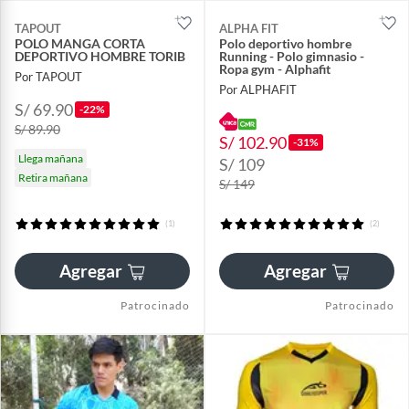
TAPOUT
ALPHA FIT
POLO MANGA CORTA
Polo deportivo hombre
DEPORTIVO HOMBRE TORIB
Running - Polo gimnasio -
Ropa gym - Alphafit
Por TAPOUT
Por ALPHAFIT
S/ 69.90
-22%
S/ 89.90
S/ 102.90
-31%
Llega mañana
S/ 109
Retira mañana
S/ 149
(1)
(2)
Agregar
Agregar
Patrocinado
Patrocinado