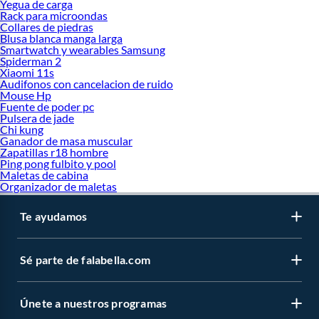
Yegua de carga
Rack para microondas
Collares de piedras
Blusa blanca manga larga
Smartwatch y wearables Samsung
Spiderman 2
Xiaomi 11s
Audifonos con cancelacion de ruido
Mouse Hp
Fuente de poder pc
Pulsera de jade
Chi kung
Ganador de masa muscular
Zapatillas r18 hombre
Ping pong fulbito y pool
Maletas de cabina
Organizador de maletas
Te ayudamos
Sé parte de falabella.com
Únete a nuestros programas