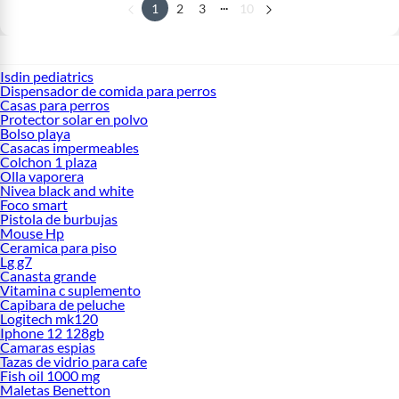
...
1
2
3
10
Isdin pediatrics
Dispensador de comida para perros
Casas para perros
Protector solar en polvo
Bolso playa
Casacas impermeables
Colchon 1 plaza
Olla vaporera
Nivea black and white
Foco smart
Pistola de burbujas
Mouse Hp
Ceramica para piso
Lg g7
Canasta grande
Vitamina c suplemento
Capibara de peluche
Logitech mk120
Iphone 12 128gb
Camaras espias
Tazas de vidrio para cafe
Fish oil 1000 mg
Maletas Benetton