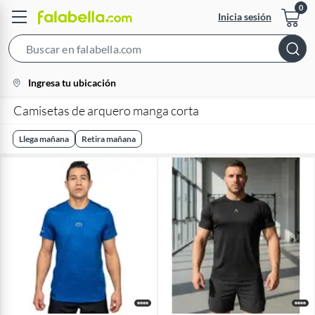
Inicia sesión
Search
Bar
location-
Ingresa tu ubicación
icon
Camisetas de arquero manga corta
Llega mañana
Retira mañana