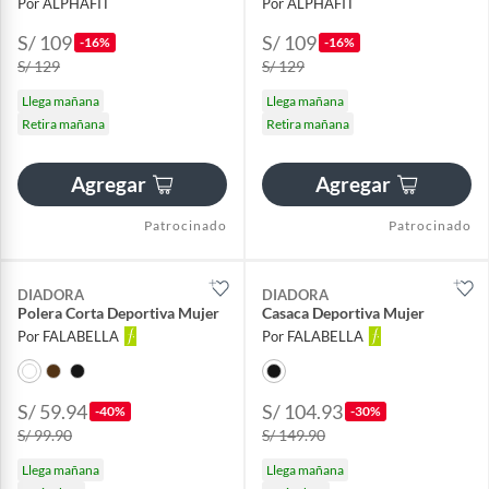
Por ALPHAFIT
Por ALPHAFIT
S/ 109
S/ 109
-16%
-16%
S/ 129
S/ 129
Llega mañana
Llega mañana
Retira mañana
Retira mañana
Agregar
Agregar
Patrocinado
Patrocinado
DIADORA
DIADORA
Polera Corta Deportiva Mujer
Casaca Deportiva Mujer
Por FALABELLA
Por FALABELLA
S/ 59.94
S/ 104.93
-40%
-30%
S/ 99.90
S/ 149.90
Llega mañana
Llega mañana