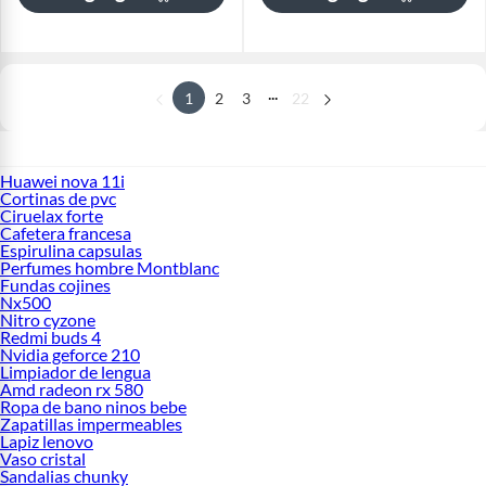
...
1
2
3
22
Huawei nova 11i
Cortinas de pvc
Ciruelax forte
Cafetera francesa
Espirulina capsulas
Perfumes hombre Montblanc
Fundas cojines
Nx500
Nitro cyzone
Redmi buds 4
Nvidia geforce 210
Limpiador de lengua
Amd radeon rx 580
Ropa de bano ninos bebe
Zapatillas impermeables
Lapiz lenovo
Vaso cristal
Sandalias chunky