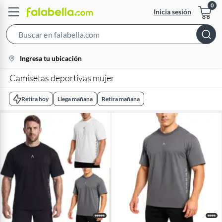
Inicia sesión
Search
Bar
location-
Ingresa tu ubicación
icon
Camisetas deportivas mujer
Retira hoy
Llega mañana
Retira mañana