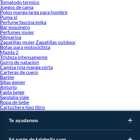
Tomatodo termico
Juegos de cama
Polos manga larga para hombre
Puma xl
Perfume fascina esika
Bar esquinero
Perfumes mujer
Silimarina
Zapatillas mujer Zapatillas outdoor
Botas para motociclista
Mazda 2
Tristeza intensamente
Gorro de natacion
Camisa roja manga corta
Carteras de cuero
Barbie
Sillas gamer
Anturio
Falda beige
Sandalia viale
Ropa de bebe
Cartuchera tipo libro
Te ayudamos
Sé parte de falabella.com