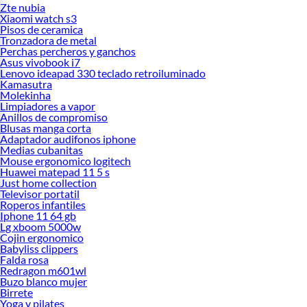
Zte nubia
Xiaomi watch s3
Pisos de ceramica
Tronzadora de metal
Perchas percheros y ganchos
Asus vivobook i7
Lenovo ideapad 330 teclado retroiluminado
Kamasutra
Molekinha
Limpiadores a vapor
Anillos de compromiso
Blusas manga corta
Adaptador audifonos iphone
Medias cubanitas
Mouse ergonomico logitech
Huawei matepad 11 5 s
Just home collection
Televisor portatil
Roperos infantiles
Iphone 11 64 gb
Lg xboom 5000w
Cojin ergonomico
Babyliss clippers
Falda rosa
Redragon m601wl
Buzo blanco mujer
Birrete
Yoga y pilates