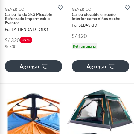
GENERICO
GENERICO
Carpa Toldo 3x3 Plegable
Carpa plegable ensueño
Reforzado Impermeable
interior cama niños noche
Eventos
Por SEBASKID
Por LA TIENDA D TODO
S/ 120
S/ 320
-36%
S/ 500
Retira mañana
Agregar
Agregar