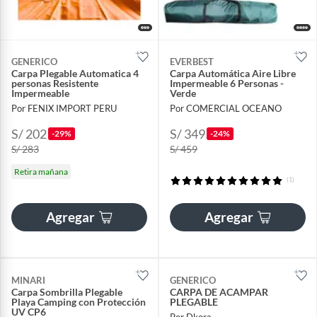
GENERICO
EVERBEST
Carpa Plegable Automatica 4
Carpa Automática Aire Libre
personas Resistente
Impermeable 6 Personas -
Impermeable
Verde
Por FENIX IMPORT PERU
Por COMERCIAL OCEANO
S/ 202
S/ 349
-29%
-24%
S/ 283
S/ 459
Retira mañana
(1)
Agregar
Agregar
MINARI
GENERICO
Carpa Sombrilla Plegable
CARPA DE ACAMPAR
Playa Camping con Protección
PLEGABLE
UV CP6
Por Dkora.