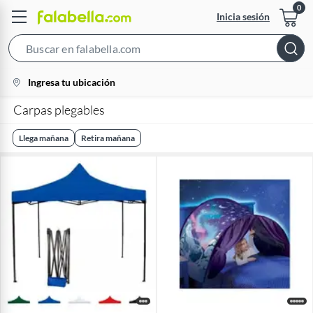
Inicia sesión
Search
Bar
location-
Ingresa tu ubicación
icon
Carpas plegables
Llega mañana
Retira mañana